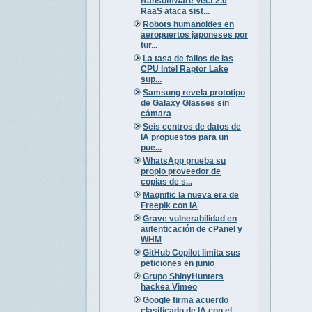
Ransomware Vect 2.0
RaaS ataca sist...
Robots humanoides en
aeropuertos japoneses por
tur...
La tasa de fallos de las
CPU Intel Raptor Lake
sup...
Samsung revela prototipo
de Galaxy Glasses sin
cámara
Seis centros de datos de
IA propuestos para un
pue...
WhatsApp prueba su
propio proveedor de
copias de s...
Magnific la nueva era de
Freepik con IA
Grave vulnerabilidad en
autenticación de cPanel y
WHM
GitHub Copilot limita sus
peticiones en junio
Grupo ShinyHunters
hackea Vimeo
Google firma acuerdo
clasificado de IA con el