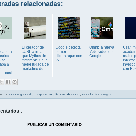
adas relacionadas:
e
El creador de
Google detecta
Omni: la nueva
Usan ma
jeaba a
cURL afirma
primer
IA de vídeo de
académ
uarios
que Mythos de
ciberataque con
Google
reales 
 se
Anthropic fue la
IA
infectar
taba a
mejor jugada de
investi
s
marketing de...
con Ro
os, cual
uetas:
ciberseguridad
,
comparativa
,
IA
,
investigación
,
modelo
,
tecnología
entarios :
PUBLICAR UN COMENTARIO