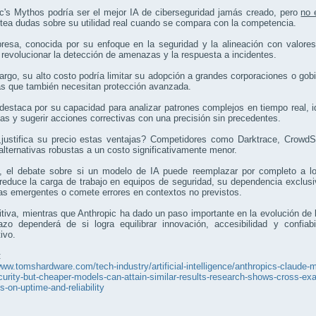
c's Mythos podría ser el mejor IA de ciberseguridad jamás creado, pero
no 
tea dudas sobre su utilidad real cuando se compara con la competencia.
esa, conocida por su enfoque en la seguridad y la alineación con valores
revolucionar la detección de amenazas y la respuesta a incidentes.
rgo, su alto costo podría limitar su adopción a grandes corporaciones o go
s que también necesitan protección avanzada.
estaca por su capacidad para analizar patrones complejos en tiempo real, id
as y sugerir acciones correctivas con una precisión sin precedentes.
justifica su precio estas ventajas? Competidores como Darktrace, CrowdSt
alternativas robustas a un costo significativamente menor.
 el debate sobre si un modelo de IA puede reemplazar por completo a lo
educe la carga de trabajo en equipos de seguridad, su dependencia exclusiva
s emergentes o comete errores en contextos no previstos.
itiva, mientras que Anthropic ha dado un paso importante en la evolución de 
lazo dependerá de si logra equilibrar innovación, accesibilidad y confi
ivo.
:
www.tomshardware.com/tech-industry/artificial-intelligence/anthropics-claude-m
urity-but-cheaper-models-can-attain-similar-results-research-shows-cross-exam
s-on-uptime-and-reliability