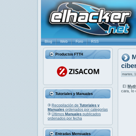
Blog
Web
Foro
RSS
Productos FTTH
M
cibe
martes, 1
El
Myth
cara, lo
Tutoriales y Manuales
Recopilación de
Tutoriales y
Manuales
ordenados por categorías
Últimos
Manuales
publicados
ordenados por fecha
Entradas Mensuales