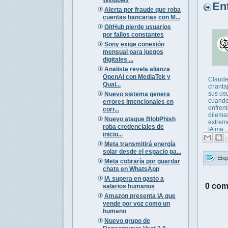
Entr
Alerta por fraude que roba
cuentas bancarias con M...
GitHub pierde usuarios
por fallos constantes
Sony exige conexión
mensual para juegos
digitales ...
Analista revela alianza
OpenAI con MediaTek y
Claud
Qual...
chanta
sus us
Nuevo sistema genera
cuando
errores intencionales en
enfren
corr...
dilema
Nuevo ataque BlobPhish
extrem
roba credenciales de
IA ma...
inicio...
Meta transmitirá energía
solar desde el espacio pa...
Etiq
Meta cobraría por guardar
chats en WhatsApp
IA supera en gasto a
0 com
salarios humanos
Amazon presenta IA que
vende por voz como un
humano
Nuevo grupo de