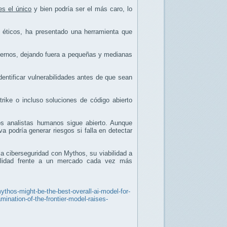
es el único
y bien podría ser el más caro, lo
 éticos, ha presentado una herramienta que
biernos, dejando fuera a pequeñas y medianas
entificar vulnerabilidades antes de que sean
rike o incluso soluciones de código abierto
s analistas humanos sigue abierto. Aunque
 podría generar riesgos si falla en detectar
la ciberseguridad con Mythos, su viabilidad a
abilidad frente a un mercado cada vez más
ythos-might-be-the-best-overall-ai-model-for-
ination-of-the-frontier-model-raises-