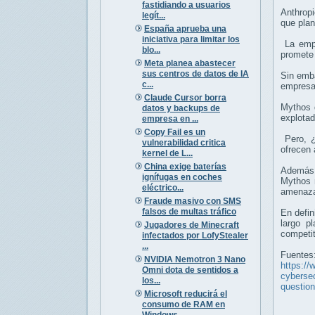
fastidiando a usuarios
Anthropi
legít...
que plan
España aprueba una
iniciativa para limitar los
La empr
blo...
promete 
Meta planea abastecer
sus centros de datos de IA
Sin emba
c...
empresa
Claude Cursor borra
Mythos d
datos y backups de
explotad
empresa en ...
Copy Fail es un
Pero, ¿
vulnerabilidad critica
ofrecen 
kernel de L...
China exige baterías
Además,
ignífugas en coches
Mythos r
eléctrico...
amenaza
Fraude masivo con SMS
falsos de multas tráfico
En defin
largo p
Jugadores de Minecraft
competit
infectados por LofyStealer
...
Fuentes
NVIDIA Nemotron 3 Nano
https://
Omni dota de sentidos a
cybersec
los...
question
Microsoft reducirá el
consumo de RAM en
Windows