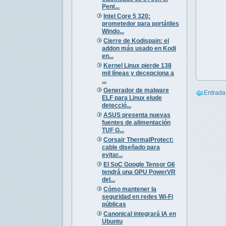
Pent...
Intel Core 5 320:
prometedor para portátiles
Windo...
Cierre de Kodispain: el
addon más usado en Kodi
en...
Kernel Linux pierde 138
mil líneas y decepciona a
...
Generador de malware
Entrada
ELF para Linux elude
detecció...
ASUS presenta nuevas
fuentes de alimentación
TUF G...
Corsair ThermalProtect:
cable diseñado para
evitar...
El SoC Google Tensor G6
tendrá una GPU PowerVR
del...
Cómo mantener la
seguridad en redes Wi-Fi
públicas
Canonical integrará IA en
Ubuntu