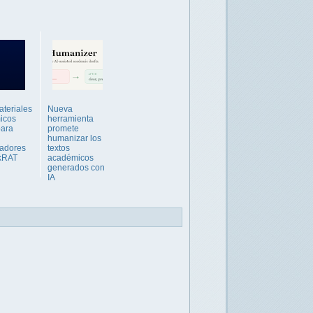
teriales
Nueva
icos
herramienta
para
promete
humanizar los
gadores
textos
kRAT
académicos
generados con
IA