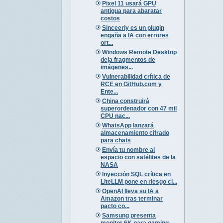
Pixel 11 usará GPU
antigua para abaratar
costos
Sinceerly es un plugin
engaña a IA con errores
ort...
Windows Remote Desktop
deja fragmentos de
imágenes...
Vulnerabilidad crítica de
RCE en GitHub.com y
Ente...
China construirá
superordenador con 47 mil
CPU nac...
WhatsApp lanzará
almacenamiento cifrado
para chats
Envía tu nombre al
espacio con satélites de la
NASA
Inyección SQL crítica en
LiteLLM pone en riesgo cl...
OpenAI lleva su IA a
Amazon tras terminar
pacto co...
Samsung presenta
monitor 6K para gaming