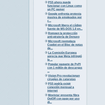
PS5 ahora puede
funcionar con Linux como
un PC gamer
Google enfrenta protesta
masiva de empleados por
c...
Microsoft libera el código
fuente de MS-DOS 1.0 en...
Rompen la protección
anti-piratería de Denuvo
Microsoft reemplaza
Copilot en el Bloc de notas
de...
La Comisión Europea
aprecia que Meta infringió
la ...
Popular paquete de PyPI
con 1 millón de descargas
...
Vision Pro revolucionan
cirugías de cataratas
PS5 podría exigir
conexión mensual a
internet
Movistar presenta fibra
On/Off con pago por uso
di...