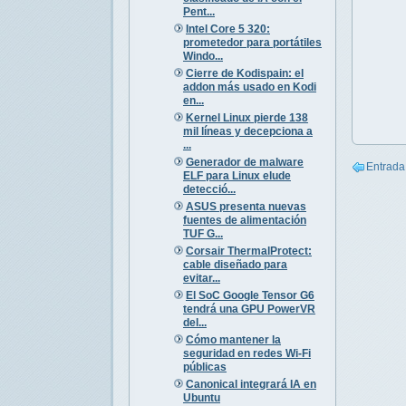
Pent...
Intel Core 5 320:
prometedor para portátiles
Windo...
Cierre de Kodispain: el
addon más usado en Kodi
en...
Kernel Linux pierde 138
mil líneas y decepciona a
...
Generador de malware
Entrada
ELF para Linux elude
detecció...
ASUS presenta nuevas
fuentes de alimentación
TUF G...
Corsair ThermalProtect:
cable diseñado para
evitar...
El SoC Google Tensor G6
tendrá una GPU PowerVR
del...
Cómo mantener la
seguridad en redes Wi-Fi
públicas
Canonical integrará IA en
Ubuntu