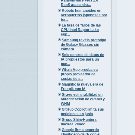
Ransomware Vect 2.0
RaaS ataca sist...
Robots humanoides en
aeropuertos japoneses por
tur...
La tasa de fallos de las
CPU Intel Raptor Lake
sup...
Samsung revela prototipo
de Galaxy Glasses sin
cámara
Seis centros de datos de
IA propuestos para un
pue...
WhatsApp prueba su
propio proveedor de
copias de s...
Magnific la nueva era de
Freepik con IA
Grave vulnerabilidad en
autenticación de cPanel y
WHM
GitHub Copilot limita sus
peticiones en junio
Grupo ShinyHunters
hackea Vimeo
Google firma acuerdo
clasificado de IA con el