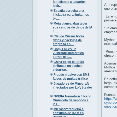
fastidiando a usuarios
Anthropi
legít...
que plan
España aprueba una
iniciativa para limitar los
La empr
blo...
promete 
Meta planea abastecer
sus centros de datos de IA
Sin emba
c...
empresa
Claude Cursor borra
Mythos d
datos y backups de
explotad
empresa en ...
Copy Fail es un
Pero, ¿
vulnerabilidad critica
ofrecen 
kernel de L...
China exige baterías
Además,
ignífugas en coches
Mythos r
eléctrico...
amenaza
Fraude masivo con SMS
falsos de multas tráfico
En defin
largo p
Jugadores de Minecraft
competit
infectados por LofyStealer
...
Fuentes
NVIDIA Nemotron 3 Nano
https://
Omni dota de sentidos a
cybersec
los...
question
Microsoft reducirá el
consumo de RAM en
Windows