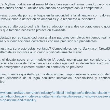
c's Mythos podría ser el mejor IA de ciberseguridad jamás creado, pero
no 
tea dudas sobre su utilidad real cuando se compara con la competencia.
esa, conocida por su enfoque en la seguridad y la alineación con valores
revolucionar la detección de amenazas y la respuesta a incidentes.
rgo, su alto costo podría limitar su adopción a grandes corporaciones o go
s que también necesitan protección avanzada.
estaca por su capacidad para analizar patrones complejos en tiempo real, id
as y sugerir acciones correctivas con una precisión sin precedentes.
justifica su precio estas ventajas? Competidores como Darktrace, CrowdSt
alternativas robustas a un costo significativamente menor.
 el debate sobre si un modelo de IA puede reemplazar por completo a lo
educe la carga de trabajo en equipos de seguridad, su dependencia exclusiva
s emergentes o comete errores en contextos no previstos.
itiva, mientras que Anthropic ha dado un paso importante en la evolución de 
lazo dependerá de si logra equilibrar innovación, accesibilidad y confi
ivo.
:
www.tomshardware.com/tech-industry/artificial-intelligence/anthropics-claude-m
urity-but-cheaper-models-can-attain-similar-results-research-shows-cross-exam
s-on-uptime-and-reliability