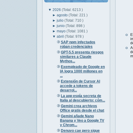
▼
2026
(Total: 6213 )
►
agosto
(Total: 221 )
►
julio
(Total: 710 )
►
junio
(Total: 898 )
►
mayo
(Total: 1081 )
E
▼
abril
(Total: 978 )
i
SAP npm infectados
d
roban credenciales
A
d
GPT-5.5 presenta riesgos
m
similares a Claude
Mythos...
Exempleado de Google en
IA logra 1000 millones en
...
Extensión de Cursor AI
accede a tokens de
desarrol...
La app espía secreta de
Italia al descubierto: cóm...
Gemini crea archivos
Office gratis desde el chat
Gemini añade Nano
Banana y Veo a Google TV
y Chrom...
Denuvo cae pero sigue