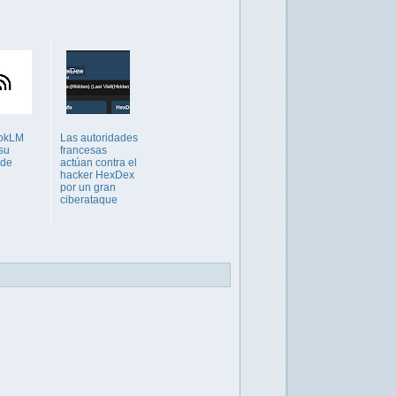
okLM
Las autoridades
su
francesas
 de
actúan contra el
hacker HexDex
por un gran
ciberataque