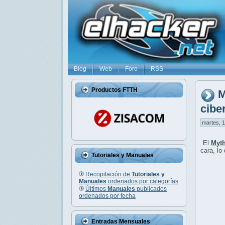
Blog
Web
Foro
RSS
Productos FTTH
M
cibe
martes, 1
El
Myth
cara, lo
Tutoriales y Manuales
Recopilación de
Tutoriales y
Manuales
ordenados por categorías
Últimos
Manuales
publicados
ordenados por fecha
Entradas Mensuales