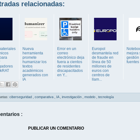
adas relacionadas:
ateriales
Nueva
Error en un
Europol
Notebo
micos
herramienta
correo
desmantela red
mejora 
 para
promete
electrónico deja
de fraude en
gestión
r
humanizar los
fuera a cientos
línea de 50
fuentes
igadores
textos
de residentes
millones de
okRAT
académicos
discapacitados
euros con
generados con
en Y...
centros de
IA
llam...
uetas:
ciberseguridad
,
comparativa
,
IA
,
investigación
,
modelo
,
tecnología
entarios :
PUBLICAR UN COMENTARIO