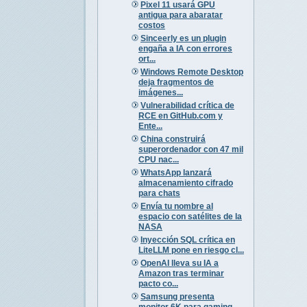
Pixel 11 usará GPU
antigua para abaratar
costos
Sinceerly es un plugin
engaña a IA con errores
ort...
Windows Remote Desktop
deja fragmentos de
imágenes...
Vulnerabilidad crítica de
RCE en GitHub.com y
Ente...
China construirá
superordenador con 47 mil
CPU nac...
WhatsApp lanzará
almacenamiento cifrado
para chats
Envía tu nombre al
espacio con satélites de la
NASA
Inyección SQL crítica en
LiteLLM pone en riesgo cl...
OpenAI lleva su IA a
Amazon tras terminar
pacto co...
Samsung presenta
monitor 6K para gaming