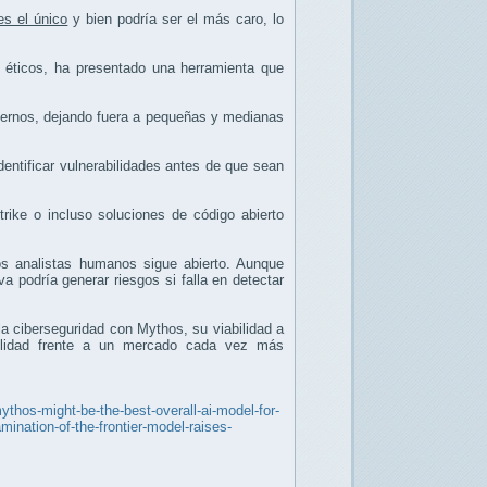
es el único
y bien podría ser el más caro, lo
 éticos, ha presentado una herramienta que
biernos, dejando fuera a pequeñas y medianas
entificar vulnerabilidades antes de que sean
rike o incluso soluciones de código abierto
s analistas humanos sigue abierto. Aunque
 podría generar riesgos si falla en detectar
la ciberseguridad con Mythos, su viabilidad a
abilidad frente a un mercado cada vez más
ythos-might-be-the-best-overall-ai-model-for-
ination-of-the-frontier-model-raises-