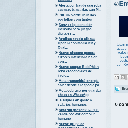
Entr
Alerta por fraude que roba
cuentas bancarias con M...
GitHub pierde usuarios
por fallos constantes
Sony exige conexión
mensual para juegos
digitales ...
Analista revela alianza
OpenAI con MediaTek y
Usan m
Qual...
acadé
reales
Nuevo sistema genera
infecta
errores intencionales en
invest
corr...
con R
Nuevo ataque BlobPhish
roba credenciales de
inicio...
Meta transmitirá energía
solar desde el espacio pa...
Etiq
Meta cobraría por guardar
chats en WhatsApp
IA supera en gasto a
0 com
salarios humanos
Amazon presenta IA que
vende por voz como un
humano
Nuevo grupo de