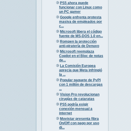
PS5 ahora puede
funcionar con Linux como
un PC gamer
Google enfrenta protesta
masiva de empleados por
c...
Microsoft libera el código
fuente de MS-DOS 1.0 en...
Rompen la protección
anti-piratería de Denuvo
Microsoft reemplaza
Copilot en el Bloc de notas
de...
La Comisión Europea
aprecia que Meta infringió
la ...
Popular paquete de PyPI
con 1 millón de descargas
...
Vision Pro revolucionan
cirugías de cataratas
PS5 podría exigir
conexión mensual a
internet
Movistar presenta fibra
On/Off con pago por uso
di...