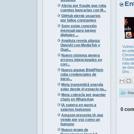
Entr
Alerta por fraude que roba
cuentas bancarias con M...
GitHub pierde usuarios
por fallos constantes
Sony exige conexión
mensual para juegos
digitales ...
Analista revela alianza
OpenAI con MediaTek y
Vulner
Qual...
en ext
Chrom
Nuevo sistema genera
Claude
errores intencionales en
robo d
corr...
de Gma
Nuevo ataque BlobPhish
Driv...
roba credenciales de
inicio...
Meta transmitirá energía
solar desde el espacio pa...
Etiq
Meta cobraría por guardar
chats en WhatsApp
IA supera en gasto a
0 com
salarios humanos
Amazon presenta IA que
vende por voz como un
humano
Nuevo grupo de