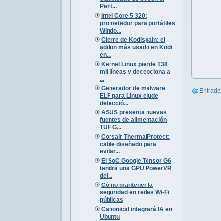
Pent...
Intel Core 5 320:
prometedor para portátiles
Windo...
Cierre de Kodispain: el
addon más usado en Kodi
en...
Kernel Linux pierde 138
mil líneas y decepciona a
...
Generador de malware
Entrada
ELF para Linux elude
detecció...
ASUS presenta nuevas
fuentes de alimentación
TUF G...
Corsair ThermalProtect:
cable diseñado para
evitar...
El SoC Google Tensor G6
tendrá una GPU PowerVR
del...
Cómo mantener la
seguridad en redes Wi-Fi
públicas
Canonical integrará IA en
Ubuntu