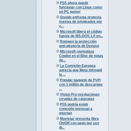
PS5 ahora puede
funcionar con Linux como
un PC gamer
Google enfrenta protesta
masiva de empleados por
c...
Microsoft libera el código
fuente de MS-DOS 1.0 en...
Rompen la protección
anti-piratería de Denuvo
Microsoft reemplaza
Copilot en el Bloc de notas
de...
La Comisión Europea
aprecia que Meta infringió
la ...
Popular paquete de PyPI
con 1 millón de descargas
...
Vision Pro revolucionan
cirugías de cataratas
PS5 podría exigir
conexión mensual a
internet
Movistar presenta fibra
On/Off con pago por uso
di...