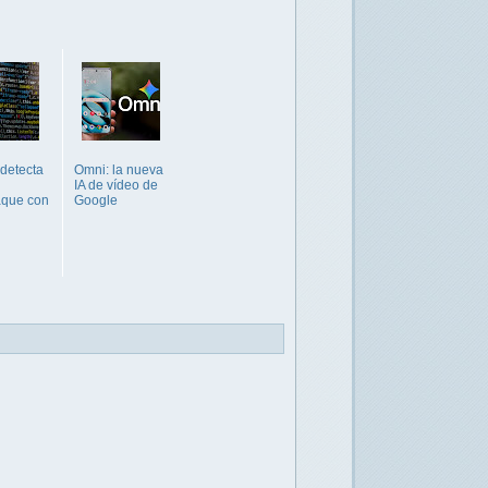
detecta
Omni: la nueva
IA de vídeo de
aque con
Google