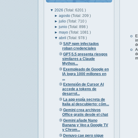
▼
2026
(Total: 6201 )
►
agosto
(Total: 209 )
►
julio
(Total: 710 )
►
junio
(Total: 898 )
►
mayo
(Total: 1081 )
E
▼
abril
(Total: 978 )
i
SAP npm infectados
d
roban credenciales
A
d
GPT-5.5 presenta riesgos
m
similares a Claude
Mythos...
Exempleado de Google en
IA logra 1000 millones en
...
Extensión de Cursor AI
accede a tokens de
desarrol...
La app espía secreta de
Italia al descubierto: cóm...
Gemini crea archivos
Office gratis desde el chat
Gemini añade Nano
Banana y Veo a Google TV
y Chrom...
Denuvo cae pero sigue