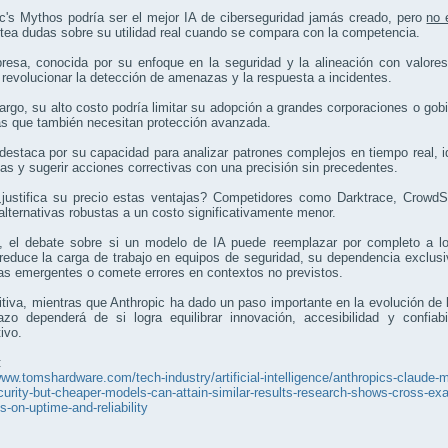
c's Mythos podría ser el mejor IA de ciberseguridad jamás creado, pero
no 
tea dudas sobre su utilidad real cuando se compara con la competencia.
esa, conocida por su enfoque en la seguridad y la alineación con valores
revolucionar la detección de amenazas y la respuesta a incidentes.
rgo, su alto costo podría limitar su adopción a grandes corporaciones o go
s que también necesitan protección avanzada.
estaca por su capacidad para analizar patrones complejos en tiempo real, id
as y sugerir acciones correctivas con una precisión sin precedentes.
justifica su precio estas ventajas? Competidores como Darktrace, CrowdSt
alternativas robustas a un costo significativamente menor.
 el debate sobre si un modelo de IA puede reemplazar por completo a lo
educe la carga de trabajo en equipos de seguridad, su dependencia exclusiva
s emergentes o comete errores en contextos no previstos.
itiva, mientras que Anthropic ha dado un paso importante en la evolución de 
lazo dependerá de si logra equilibrar innovación, accesibilidad y confi
ivo.
:
www.tomshardware.com/tech-industry/artificial-intelligence/anthropics-claude-m
urity-but-cheaper-models-can-attain-similar-results-research-shows-cross-exam
s-on-uptime-and-reliability