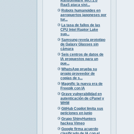
Ransomware Vect 2.0
RaaS ataca sist...
Robots humanoides en
aeropuertos japoneses por
tur...
La tasa de fallos de las
CPU Intel Raptor Lake
sup...
Samsung revela prototipo
de Galaxy Glasses sin
cámara
Seis centros de datos de
IA propuestos para un
pue...
WhatsApp prueba su
propio proveedor de
copias de s...
Magnific la nueva era de
Freepik con IA
Grave vulnerabilidad en
autenticación de cPanel y
WHM
GitHub Copilot limita sus
peticiones en junio
Grupo ShinyHunters
hackea Vimeo
Google firma acuerdo
clasificado de IA con el