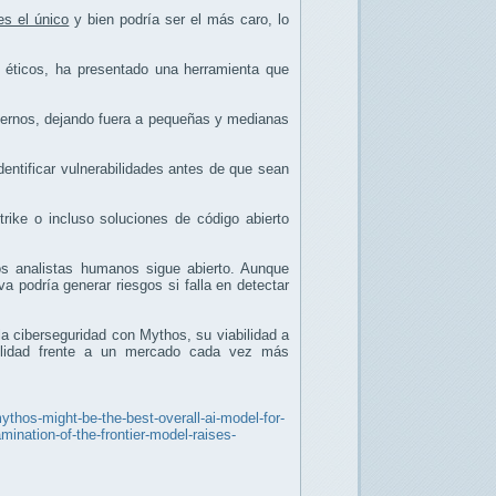
es el único
y bien podría ser el más caro, lo
 éticos, ha presentado una herramienta que
biernos, dejando fuera a pequeñas y medianas
entificar vulnerabilidades antes de que sean
rike o incluso soluciones de código abierto
s analistas humanos sigue abierto. Aunque
 podría generar riesgos si falla en detectar
la ciberseguridad con Mythos, su viabilidad a
abilidad frente a un mercado cada vez más
ythos-might-be-the-best-overall-ai-model-for-
ination-of-the-frontier-model-raises-