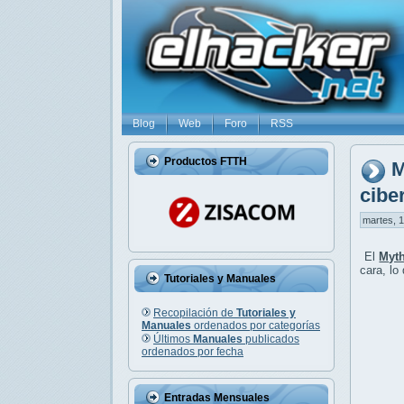
Blog
Web
Foro
RSS
Productos FTTH
M
cibe
martes, 1
El
Myth
cara, lo
Tutoriales y Manuales
Recopilación de
Tutoriales y
Manuales
ordenados por categorías
Últimos
Manuales
publicados
ordenados por fecha
Entradas Mensuales