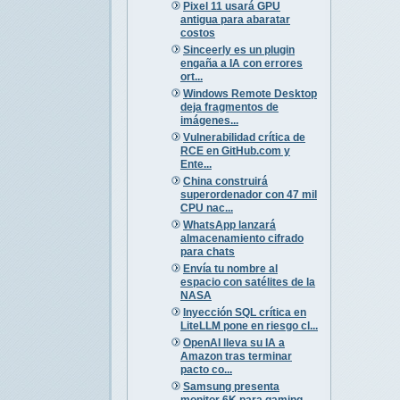
Pixel 11 usará GPU
antigua para abaratar
costos
Sinceerly es un plugin
engaña a IA con errores
ort...
Windows Remote Desktop
deja fragmentos de
imágenes...
Vulnerabilidad crítica de
RCE en GitHub.com y
Ente...
China construirá
superordenador con 47 mil
CPU nac...
WhatsApp lanzará
almacenamiento cifrado
para chats
Envía tu nombre al
espacio con satélites de la
NASA
Inyección SQL crítica en
LiteLLM pone en riesgo cl...
OpenAI lleva su IA a
Amazon tras terminar
pacto co...
Samsung presenta
monitor 6K para gaming