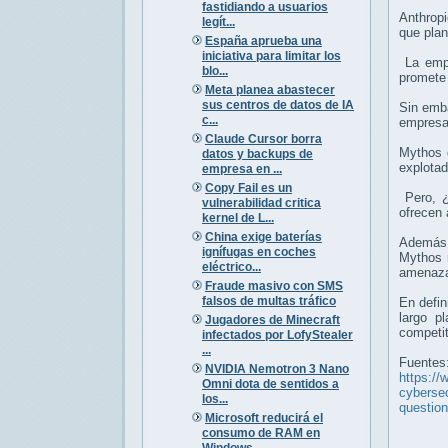
fastidiando a usuarios
Anthropi
legít...
que plan
España aprueba una
iniciativa para limitar los
La empr
blo...
promete 
Meta planea abastecer
sus centros de datos de IA
Sin emba
c...
empresa
Claude Cursor borra
Mythos d
datos y backups de
explotad
empresa en ...
Copy Fail es un
Pero, ¿
vulnerabilidad critica
ofrecen 
kernel de L...
China exige baterías
Además,
ignífugas en coches
Mythos r
eléctrico...
amenaza
Fraude masivo con SMS
falsos de multas tráfico
En defin
largo p
Jugadores de Minecraft
competit
infectados por LofyStealer
...
Fuentes
NVIDIA Nemotron 3 Nano
https://
Omni dota de sentidos a
cybersec
los...
question
Microsoft reducirá el
consumo de RAM en
Windows