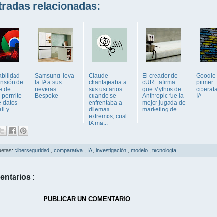
adas relacionadas:
abilidad
Samsung lleva
Claude
El creador de
Google 
ensión de
la IA a sus
chantajeaba a
cURL afirma
primer
e de
neveras
sus usuarios
que Mythos de
ciberat
 permite
Bespoke
cuando se
Anthropic fue la
IA
e datos
enfrentaba a
mejor jugada de
il y
dilemas
marketing de...
extremos, cual
IA ma...
uetas:
ciberseguridad
,
comparativa
,
IA
,
investigación
,
modelo
,
tecnología
entarios :
PUBLICAR UN COMENTARIO