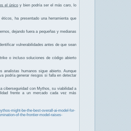
es el único
y bien podría ser el más caro, lo
 éticos, ha presentado una herramienta que
biernos, dejando fuera a pequeñas y medianas
entificar vulnerabilidades antes de que sean
rike o incluso soluciones de código abierto
s analistas humanos sigue abierto. Aunque
 podría generar riesgos si falla en detectar
la ciberseguridad con Mythos, su viabilidad a
abilidad frente a un mercado cada vez más
ythos-might-be-the-best-overall-ai-model-for-
ination-of-the-frontier-model-raises-