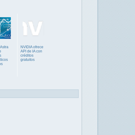
Astra
NVIDIA ofrece
e
API de IA con
s
créditos
ticos
gratuitos
os