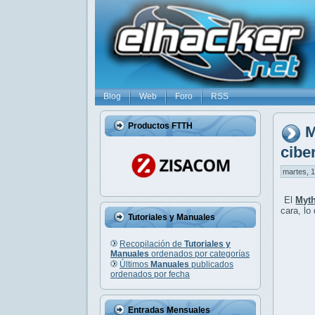
Blog
Web
Foro
RSS
Productos FTTH
M
cibe
martes, 1
El
Myth
cara, lo
Tutoriales y Manuales
Recopilación de
Tutoriales y
Manuales
ordenados por categorías
Últimos
Manuales
publicados
ordenados por fecha
Entradas Mensuales