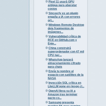
Pixel 11 usará GPU
antigua para abaratar
costos
Sinceerly es un plugin
engaña a IA con errores
ort...
Windows Remote Desktop
deja fragmentos de
imágenes...
Vulnerabilidad crítica de
RCE en GitHub.com y
Ente...
China construirá
superordenador con 47 mil
CPU nac...
WhatsApp lanzará
almacenamiento cifrado
para chats
Envía tu nombre al
espacio con satélites de la
NASA
Inyección SQL crítica en
LiteLLM pone en riesgo cl...
OpenAI lleva su IA a
Amazon tras terminar
pacto co...
Samsung presenta
monitor 6K para gaming