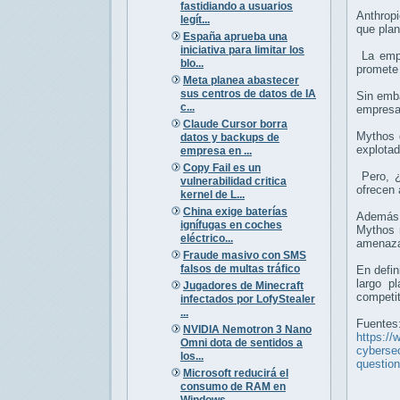
fastidiando a usuarios
Anthropi
legít...
que plan
España aprueba una
iniciativa para limitar los
La empr
blo...
promete 
Meta planea abastecer
sus centros de datos de IA
Sin emba
c...
empresa
Claude Cursor borra
Mythos d
datos y backups de
explotad
empresa en ...
Copy Fail es un
Pero, ¿
vulnerabilidad critica
ofrecen 
kernel de L...
China exige baterías
Además,
ignífugas en coches
Mythos r
eléctrico...
amenaza
Fraude masivo con SMS
falsos de multas tráfico
En defin
largo p
Jugadores de Minecraft
competit
infectados por LofyStealer
...
Fuentes
NVIDIA Nemotron 3 Nano
https://
Omni dota de sentidos a
cybersec
los...
question
Microsoft reducirá el
consumo de RAM en
Windows