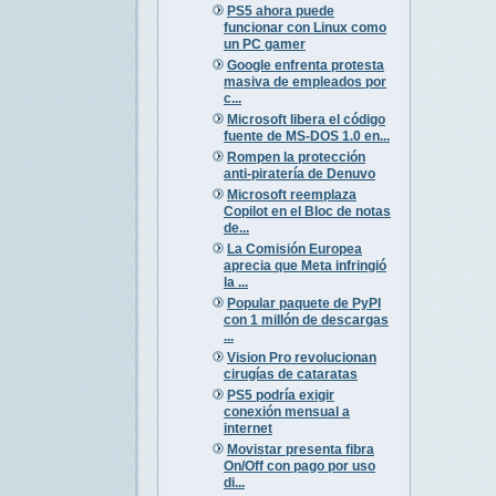
PS5 ahora puede
funcionar con Linux como
un PC gamer
Google enfrenta protesta
masiva de empleados por
c...
Microsoft libera el código
fuente de MS-DOS 1.0 en...
Rompen la protección
anti-piratería de Denuvo
Microsoft reemplaza
Copilot en el Bloc de notas
de...
La Comisión Europea
aprecia que Meta infringió
la ...
Popular paquete de PyPI
con 1 millón de descargas
...
Vision Pro revolucionan
cirugías de cataratas
PS5 podría exigir
conexión mensual a
internet
Movistar presenta fibra
On/Off con pago por uso
di...