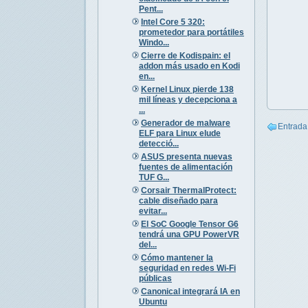
Pent...
Intel Core 5 320:
prometedor para portátiles
Windo...
Cierre de Kodispain: el
addon más usado en Kodi
en...
Kernel Linux pierde 138
mil líneas y decepciona a
...
Generador de malware
Entrada
ELF para Linux elude
detecció...
ASUS presenta nuevas
fuentes de alimentación
TUF G...
Corsair ThermalProtect:
cable diseñado para
evitar...
El SoC Google Tensor G6
tendrá una GPU PowerVR
del...
Cómo mantener la
seguridad en redes Wi-Fi
públicas
Canonical integrará IA en
Ubuntu