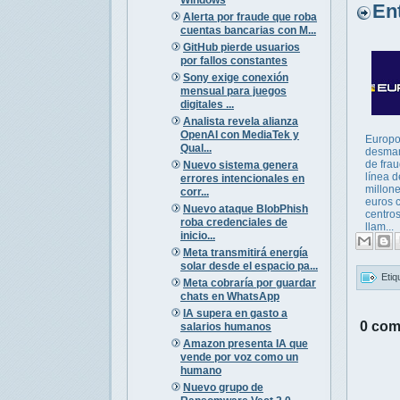
Entr
Alerta por fraude que roba
cuentas bancarias con M...
GitHub pierde usuarios
por fallos constantes
Sony exige conexión
mensual para juegos
digitales ...
Analista revela alianza
OpenAI con MediaTek y
Europo
Qual...
desman
de fra
Nuevo sistema genera
línea d
errores intencionales en
millon
corr...
euros 
Nuevo ataque BlobPhish
centro
roba credenciales de
llam...
inicio...
Meta transmitirá energía
solar desde el espacio pa...
Etiq
Meta cobraría por guardar
chats en WhatsApp
IA supera en gasto a
0 com
salarios humanos
Amazon presenta IA que
vende por voz como un
humano
Nuevo grupo de