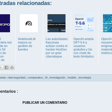
adas relacionadas:
l
NotebookLM
Las autoridades
OpenAI amplía
OpenAI 
tela red
mejora su
francesas
GPT-5.6 a
resuelv
ude en
gestión de
actúan contra el
usuarios
enigma
e 50
fuentes
hacker HexDex
gratuitos y Go
matemá
es de
por un gran
con chats de
históric
con
ciberataque
texto ilimitados
s de
uetas:
ciberseguridad
,
comparativa
,
IA
,
investigación
,
modelo
,
tecnología
entarios :
PUBLICAR UN COMENTARIO