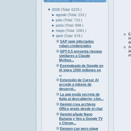
▼
2026
(Total: 6225 )
►
agosto
(Total: 233 )
►
julio
(Total: 710 )
►
junio
(Total: 898 )
►
mayo
(Total: 1081 )
E
▼
abril
(Total: 978 )
i
SAP npm infectados
d
roban credenciales
A
d
GPT-5.5 presenta riesgos
m
similares a Claude
Mythos...
Exempleado de Google en
IA logra 1000 millones en
...
Extensión de Cursor AI
accede a tokens de
desarrol...
La app espía secreta de
Italia al descubierto: cóm...
Gemini crea archivos
Office gratis desde el chat
Gemini añade Nano
Banana y Veo a Google TV
y Chrom...
Denuvo cae pero sigue