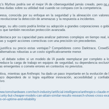
c's Mythos podría ser el mejor IA de ciberseguridad jamás creado, pero
no 
tea dudas sobre su utilidad real cuando se compara con la competencia.
esa, conocida por su enfoque en la seguridad y la alineación con valores
revolucionar la detección de amenazas y la respuesta a incidentes.
rgo, su alto costo podría limitar su adopción a grandes corporaciones o go
s que también necesitan protección avanzada.
estaca por su capacidad para analizar patrones complejos en tiempo real, id
as y sugerir acciones correctivas con una precisión sin precedentes.
justifica su precio estas ventajas? Competidores como Darktrace, CrowdSt
alternativas robustas a un costo significativamente menor.
 el debate sobre si un modelo de IA puede reemplazar por completo a lo
educe la carga de trabajo en equipos de seguridad, su dependencia exclusiva
s emergentes o comete errores en contextos no previstos.
itiva, mientras que Anthropic ha dado un paso importante en la evolución de 
lazo dependerá de si logra equilibrar innovación, accesibilidad y confi
ivo.
:
www.tomshardware.com/tech-industry/artificial-intelligence/anthropics-claude-m
urity-but-cheaper-models-can-attain-similar-results-research-shows-cross-exam
s-on-uptime-and-reliability