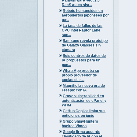
Ransomware Vect 2.0
RaaS ataca sist...
Robots humanoides en
aeropuertos japoneses por
tur...
La tasa de fallos de las
CPU Intel Raptor Lake
sup...
Samsung revela prototipo
de Galaxy Glasses sin
cámara
Seis centros de datos de
IA propuestos para un
pue...
WhatsApp prueba su
propio proveedor de
copias de s...
Magnific la nueva era de
Freepik con IA
Grave vulnerabilidad en
autenticación de cPanel y
WHM
GitHub Copilot limita sus
peticiones en junio
Grupo ShinyHunters
hackea Vimeo
Google firma acuerdo
clasificado de IA con el