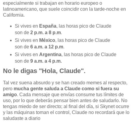
especialmente si trabajan en horario europeo o
latinoamericano, que suele coincidir con la tarde-noche en
California.
Si vives en
España
, las horas pico de Claude
son de
2 p.m. a 8 p.m
.
Si vives en
México
, las horas pico de Claude
son de
6 a.m. a 12 p.m
.
Si vives en
Argentina
, las horas pico de Claude
son de
9 a.m. a 4 p.m.
No le digas "Hola, Claude".
Tal vez suena absurdo y se han creado memes al respecto,
pero
mucha gente saluda a Claude como si fuera su
amigo
. Cada mensaje que envías consume tus límites de
uso, por lo que deberás pensar bien antes de saludarlo. No
tengas miedo de ser directo; al final del día, si Skynet ocurre
y las máquinas toman el control, Claude no recordará que lo
saludaste a diario