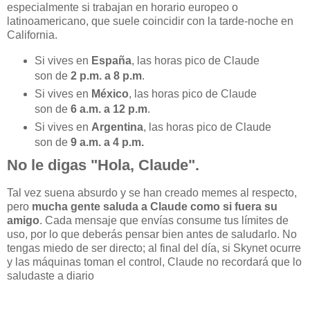
especialmente si trabajan en horario europeo o
latinoamericano, que suele coincidir con la tarde-noche en
California.
Si vives en
España
, las horas pico de Claude
son de
2 p.m. a 8 p.m
.
Si vives en
México
, las horas pico de Claude
son de
6 a.m. a 12 p.m
.
Si vives en
Argentina
, las horas pico de Claude
son de
9 a.m. a 4 p.m.
No le digas "Hola, Claude".
Tal vez suena absurdo y se han creado memes al respecto,
pero
mucha gente saluda a Claude como si fuera su
amigo
. Cada mensaje que envías consume tus límites de
uso, por lo que deberás pensar bien antes de saludarlo. No
tengas miedo de ser directo; al final del día, si Skynet ocurre
y las máquinas toman el control, Claude no recordará que lo
saludaste a diario