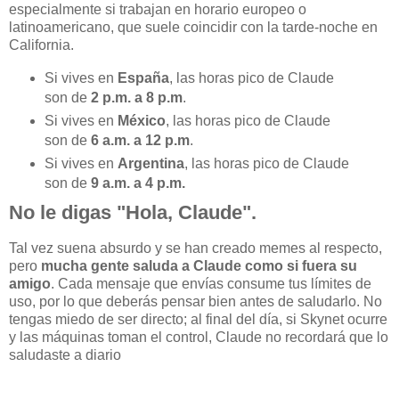
especialmente si trabajan en horario europeo o
latinoamericano, que suele coincidir con la tarde-noche en
California.
Si vives en
España
, las horas pico de Claude
son de
2 p.m. a 8 p.m
.
Si vives en
México
, las horas pico de Claude
son de
6 a.m. a 12 p.m
.
Si vives en
Argentina
, las horas pico de Claude
son de
9 a.m. a 4 p.m.
No le digas "Hola, Claude".
Tal vez suena absurdo y se han creado memes al respecto,
pero
mucha gente saluda a Claude como si fuera su
amigo
. Cada mensaje que envías consume tus límites de
uso, por lo que deberás pensar bien antes de saludarlo. No
tengas miedo de ser directo; al final del día, si Skynet ocurre
y las máquinas toman el control, Claude no recordará que lo
saludaste a diario