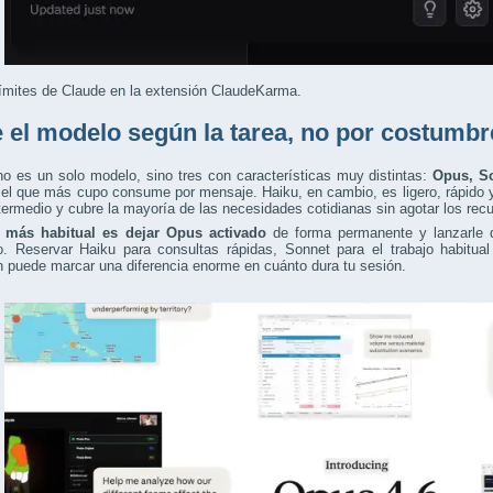
ímites de Claude en la extensión ClaudeKarma.
e el modelo según la tarea, no por costumbr
o es un solo modelo, sino tres con características muy distintas:
Opus, S
el que más cupo consume por mensaje. Haiku, en cambio, es ligero, rápido 
termedio y cubre la mayoría de las necesidades cotidianas sin agotar los rec
r más habitual es dejar Opus activado
de forma permanente y lanzarle de
o. Reservar Haiku para consultas rápidas, Sonnet para el trabajo habitua
an puede marcar una diferencia enorme en cuánto dura tu sesión.