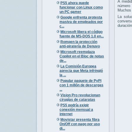
A medid
PS5 ahora puede
número 
funcionar con Linux como
Muchos u
un PC gamer
La solu
Google enfrenta protesta
conversa
masiva de empleados por
duración
c...
Microsoft libera el código
fuente de MS-DOS 1.0 en...
Rompen la protección
anti-piratería de Denuvo
Microsoft reemplaza
Copilot en el Bloc de notas
de...
La Comisión Europea
aprecia que Meta infringió
la ...
Popular paquete de PyPI
con 1 millón de descargas
...
Vision Pro revolucionan
cirugías de cataratas
PS5 podría exigir
conexión mensual a
internet
Movistar presenta fibra
On/Off con pago por uso
di...