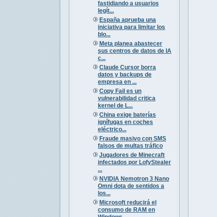
fastidiando a usuarios
legít...
España aprueba una
iniciativa para limitar los
blo...
Meta planea abastecer
sus centros de datos de IA
c...
Claude Cursor borra
datos y backups de
empresa en ...
Copy Fail es un
vulnerabilidad critica
kernel de L...
China exige baterías
ignífugas en coches
eléctrico...
Fraude masivo con SMS
falsos de multas tráfico
Jugadores de Minecraft
infectados por LofyStealer
...
NVIDIA Nemotron 3 Nano
Omni dota de sentidos a
los...
Microsoft reducirá el
consumo de RAM en
Windows