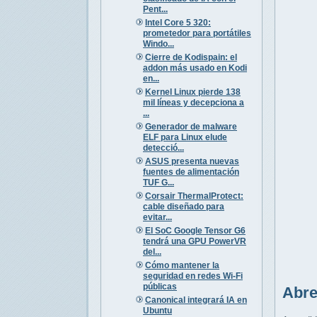
Pent...
Intel Core 5 320:
prometedor para portátiles
Windo...
Cierre de Kodispain: el
addon más usado en Kodi
en...
Kernel Linux pierde 138
mil líneas y decepciona a
...
Generador de malware
ELF para Linux elude
detecció...
ASUS presenta nuevas
fuentes de alimentación
TUF G...
Corsair ThermalProtect:
cable diseñado para
evitar...
El SoC Google Tensor G6
tendrá una GPU PowerVR
del...
Cómo mantener la
seguridad en redes Wi-Fi
públicas
Abre
Canonical integrará IA en
Ubuntu