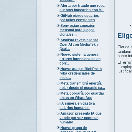
Alerta por fraude que roba
cuentas bancarias con M...
GitHub pierde usuarios
por fallos constantes
L
Sony exige conexión
mensual para juegos
Elig
digitales ...
Analista revela alianza
OpenAI con MediaTek y
Claude n
Qual...
también 
Nuevo sistema genera
punto in
errores intencionales en
El
erro
corr...
complej
Nuevo ataque BlobPhish
justific
roba credenciales de
inicio...
Meta transmitirá energía
solar desde el espacio pa...
Meta cobraría por guardar
chats en WhatsApp
IA supera en gasto a
salarios humanos
Amazon presenta IA que
vende por voz como un
humano
Nuevo grupo de