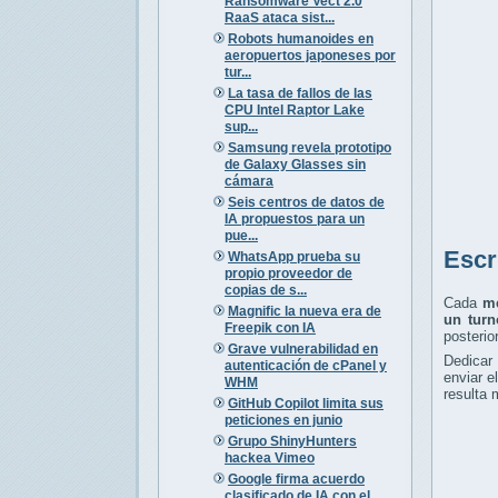
Ransomware Vect 2.0
RaaS ataca sist...
Robots humanoides en
aeropuertos japoneses por
tur...
La tasa de fallos de las
CPU Intel Raptor Lake
sup...
Samsung revela prototipo
de Galaxy Glasses sin
cámara
Seis centros de datos de
IA propuestos para un
pue...
Escr
WhatsApp prueba su
propio proveedor de
copias de s...
Cada
me
Magnific la nueva era de
un turn
Freepik con IA
posterio
Grave vulnerabilidad en
Dedicar
autenticación de cPanel y
enviar e
WHM
resulta 
GitHub Copilot limita sus
peticiones en junio
Grupo ShinyHunters
hackea Vimeo
Google firma acuerdo
clasificado de IA con el