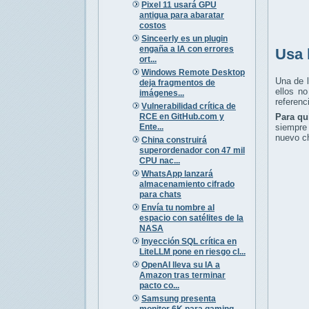
Pixel 11 usará GPU
antigua para abaratar
costos
Sinceerly es un plugin
engaña a IA con errores
Usa 
ort...
Windows Remote Desktop
Una de 
deja fragmentos de
ellos n
imágenes...
referenc
Vulnerabilidad crítica de
RCE en GitHub.com y
Para qu
Ente...
siempre 
nuevo ch
China construirá
superordenador con 47 mil
CPU nac...
WhatsApp lanzará
almacenamiento cifrado
para chats
Envía tu nombre al
espacio con satélites de la
NASA
Inyección SQL crítica en
LiteLLM pone en riesgo cl...
OpenAI lleva su IA a
Amazon tras terminar
pacto co...
Samsung presenta
monitor 6K para gaming