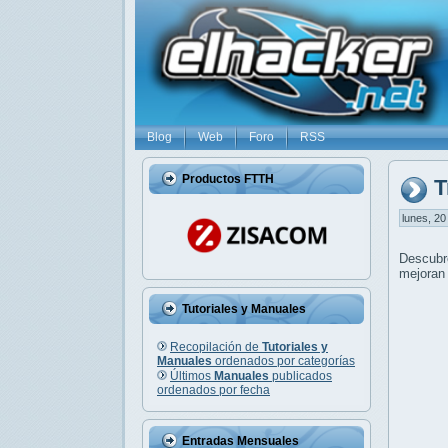
Blog
Web
Foro
RSS
Productos FTTH
T
lunes, 20
Descub
mejoran 
Tutoriales y Manuales
Recopilación de
Tutoriales y
Manuales
ordenados por categorías
Últimos
Manuales
publicados
ordenados por fecha
Entradas Mensuales