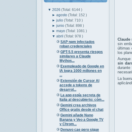
▼
2026
(Total: 6144 )
►
agosto
(Total: 152 )
►
julio
(Total: 710 )
►
junio
(Total: 898 )
►
mayo
(Total: 1081 )
▼
abril
(Total: 978 )
Claude
SAP npm infectados
sin emba
roban credenciales
últimas 
GPT-5.5 presenta riesgos
los plan
similares a Claude
Aunque s
Mythos...
sin dar
Exempleado de Google en
durante 
IA logra 1000 millones en
necesari
...
La buena
Extensión de Cursor AI
aplicánd
accede a tokens de
desarrol...
La app espía secreta de
Italia al descubierto: cóm...
Gemini crea archivos
Office gratis desde el chat
Gemini añade Nano
Banana y Veo a Google TV
y Chrom...
Denuvo cae pero sigue