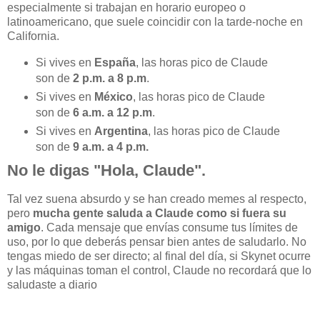
especialmente si trabajan en horario europeo o
latinoamericano, que suele coincidir con la tarde-noche en
California.
Si vives en
España
, las horas pico de Claude
son de
2 p.m. a 8 p.m
.
Si vives en
México
, las horas pico de Claude
son de
6 a.m. a 12 p.m
.
Si vives en
Argentina
, las horas pico de Claude
son de
9 a.m. a 4 p.m.
No le digas "Hola, Claude".
Tal vez suena absurdo y se han creado memes al respecto,
pero
mucha gente saluda a Claude como si fuera su
amigo
. Cada mensaje que envías consume tus límites de
uso, por lo que deberás pensar bien antes de saludarlo. No
tengas miedo de ser directo; al final del día, si Skynet ocurre
y las máquinas toman el control, Claude no recordará que lo
saludaste a diario