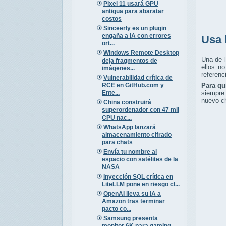
Pixel 11 usará GPU
antigua para abaratar
costos
Sinceerly es un plugin
engaña a IA con errores
Usa 
ort...
Windows Remote Desktop
Una de 
deja fragmentos de
ellos n
imágenes...
referenc
Vulnerabilidad crítica de
RCE en GitHub.com y
Para qu
Ente...
siempre 
nuevo ch
China construirá
superordenador con 47 mil
CPU nac...
WhatsApp lanzará
almacenamiento cifrado
para chats
Envía tu nombre al
espacio con satélites de la
NASA
Inyección SQL crítica en
LiteLLM pone en riesgo cl...
OpenAI lleva su IA a
Amazon tras terminar
pacto co...
Samsung presenta
monitor 6K para gaming