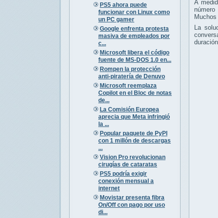
A medid
PS5 ahora puede
número 
funcionar con Linux como
Muchos u
un PC gamer
La solu
Google enfrenta protesta
conversa
masiva de empleados por
duración
c...
Microsoft libera el código
fuente de MS-DOS 1.0 en...
Rompen la protección
anti-piratería de Denuvo
Microsoft reemplaza
Copilot en el Bloc de notas
de...
La Comisión Europea
aprecia que Meta infringió
la ...
Popular paquete de PyPI
con 1 millón de descargas
...
Vision Pro revolucionan
cirugías de cataratas
PS5 podría exigir
conexión mensual a
internet
Movistar presenta fibra
On/Off con pago por uso
di...