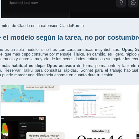
ímites de Claude en la extensión ClaudeKarma.
e el modelo según la tarea, no por costumbr
o es un solo modelo, sino tres con características muy distintas:
Opus, S
el que más cupo consume por mensaje. Haiku, en cambio, es ligero, rápido 
termedio y cubre la mayoría de las necesidades cotidianas sin agotar los rec
r más habitual es dejar Opus activado
de forma permanente y lanzarle de
o. Reservar Haiku para consultas rápidas, Sonnet para el trabajo habitua
an puede marcar una diferencia enorme en cuánto dura tu sesión.