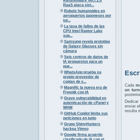
Ransomware Vect 2.0
RaaS ataca sist...
Robots humanoides en
aeropuertos japoneses por
tur...
La tasa de fallos de las
CPU Intel Raptor Lake
sup...
Samsung revela prototipo
de Galaxy Glasses sin
cámara
Seis centros de datos de
IA propuestos para un
pue...
Escr
WhatsApp prueba su
propio proveedor de
copias de s...
Cada
me
Magnific la nueva era de
un turn
Freepik con IA
posterio
Grave vulnerabilidad en
Dedicar
autenticación de cPanel y
enviar e
WHM
resulta 
GitHub Copilot limita sus
peticiones en junio
Grupo ShinyHunters
hackea Vimeo
Google firma acuerdo
clasificado de IA con el