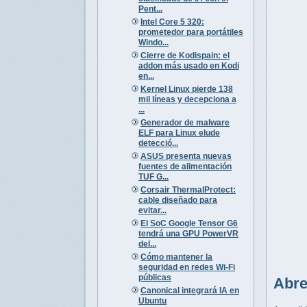
Pent...
Intel Core 5 320:
prometedor para portátiles
Windo...
Cierre de Kodispain: el
addon más usado en Kodi
en...
Kernel Linux pierde 138
mil líneas y decepciona a
...
Generador de malware
ELF para Linux elude
detecció...
ASUS presenta nuevas
fuentes de alimentación
TUF G...
Corsair ThermalProtect:
cable diseñado para
evitar...
El SoC Google Tensor G6
tendrá una GPU PowerVR
del...
Cómo mantener la
seguridad en redes Wi-Fi
públicas
Abre
Canonical integrará IA en
Ubuntu