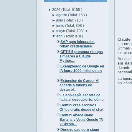
▼
2026
(Total: 6155 )
►
agosto
(Total: 163 )
►
julio
(Total: 710 )
►
junio
(Total: 898 )
►
mayo
(Total: 1081 )
▼
abril
(Total: 978 )
Claude
SAP npm infectados
sin emba
roban credenciales
últimas 
GPT-5.5 presenta riesgos
los plan
similares a Claude
Aunque s
Mythos...
sin dar
Exempleado de Google en
durante 
IA logra 1000 millones en
necesari
...
La buena
Extensión de Cursor AI
aplicánd
accede a tokens de
desarrol...
La app espía secreta de
Italia al descubierto: cóm...
Gemini crea archivos
Office gratis desde el chat
Gemini añade Nano
Banana y Veo a Google TV
y Chrom...
Denuvo cae pero sigue