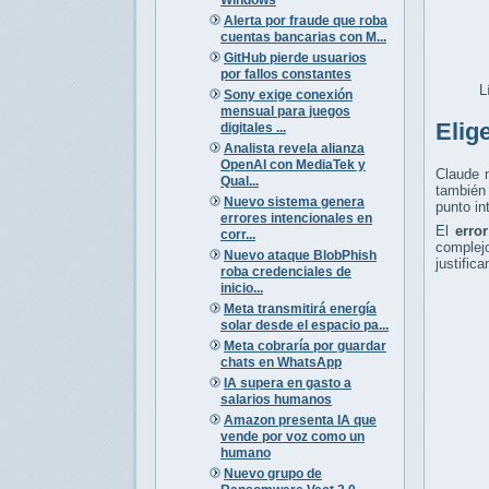
Alerta por fraude que roba
cuentas bancarias con M...
GitHub pierde usuarios
por fallos constantes
L
Sony exige conexión
mensual para juegos
Elig
digitales ...
Analista revela alianza
OpenAI con MediaTek y
Claude n
Qual...
también 
Nuevo sistema genera
punto in
errores intencionales en
El
erro
corr...
complej
Nuevo ataque BlobPhish
justific
roba credenciales de
inicio...
Meta transmitirá energía
solar desde el espacio pa...
Meta cobraría por guardar
chats en WhatsApp
IA supera en gasto a
salarios humanos
Amazon presenta IA que
vende por voz como un
humano
Nuevo grupo de