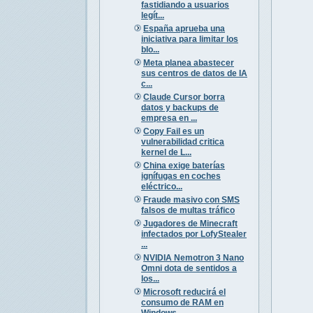
fastidiando a usuarios
legít...
España aprueba una
iniciativa para limitar los
blo...
Meta planea abastecer
sus centros de datos de IA
c...
Claude Cursor borra
datos y backups de
empresa en ...
Copy Fail es un
vulnerabilidad critica
kernel de L...
China exige baterías
ignífugas en coches
eléctrico...
Fraude masivo con SMS
falsos de multas tráfico
Jugadores de Minecraft
infectados por LofyStealer
...
NVIDIA Nemotron 3 Nano
Omni dota de sentidos a
los...
Microsoft reducirá el
consumo de RAM en
Windows