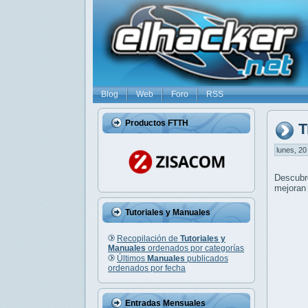
Blog
Web
Foro
RSS
Productos FTTH
T
lunes, 20
Descub
mejoran 
Tutoriales y Manuales
Recopilación de
Tutoriales y
Manuales
ordenados por categorías
Últimos
Manuales
publicados
ordenados por fecha
Entradas Mensuales