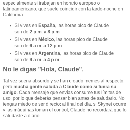
especialmente si trabajan en horario europeo o
latinoamericano, que suele coincidir con la tarde-noche en
California.
Si vives en
España
, las horas pico de Claude
son de
2 p.m. a 8 p.m
.
Si vives en
México
, las horas pico de Claude
son de
6 a.m. a 12 p.m
.
Si vives en
Argentina
, las horas pico de Claude
son de
9 a.m. a 4 p.m.
No le digas "Hola, Claude".
Tal vez suena absurdo y se han creado memes al respecto,
pero
mucha gente saluda a Claude como si fuera su
amigo
. Cada mensaje que envías consume tus límites de
uso, por lo que deberás pensar bien antes de saludarlo. No
tengas miedo de ser directo; al final del día, si Skynet ocurre
y las máquinas toman el control, Claude no recordará que lo
saludaste a diario