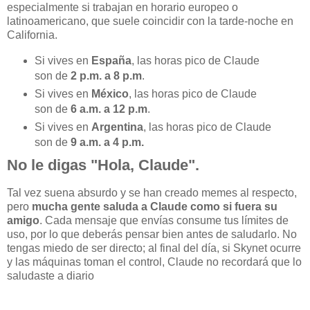
especialmente si trabajan en horario europeo o
latinoamericano, que suele coincidir con la tarde-noche en
California.
Si vives en
España
, las horas pico de Claude
son de
2 p.m. a 8 p.m
.
Si vives en
México
, las horas pico de Claude
son de
6 a.m. a 12 p.m
.
Si vives en
Argentina
, las horas pico de Claude
son de
9 a.m. a 4 p.m.
No le digas "Hola, Claude".
Tal vez suena absurdo y se han creado memes al respecto,
pero
mucha gente saluda a Claude como si fuera su
amigo
. Cada mensaje que envías consume tus límites de
uso, por lo que deberás pensar bien antes de saludarlo. No
tengas miedo de ser directo; al final del día, si Skynet ocurre
y las máquinas toman el control, Claude no recordará que lo
saludaste a diario