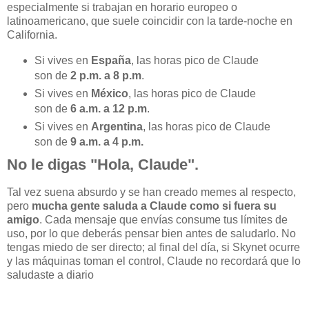
especialmente si trabajan en horario europeo o
latinoamericano, que suele coincidir con la tarde-noche en
California.
Si vives en
España
, las horas pico de Claude
son de
2 p.m. a 8 p.m
.
Si vives en
México
, las horas pico de Claude
son de
6 a.m. a 12 p.m
.
Si vives en
Argentina
, las horas pico de Claude
son de
9 a.m. a 4 p.m.
No le digas "Hola, Claude".
Tal vez suena absurdo y se han creado memes al respecto,
pero
mucha gente saluda a Claude como si fuera su
amigo
. Cada mensaje que envías consume tus límites de
uso, por lo que deberás pensar bien antes de saludarlo. No
tengas miedo de ser directo; al final del día, si Skynet ocurre
y las máquinas toman el control, Claude no recordará que lo
saludaste a diario