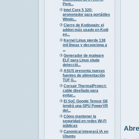
Pent...
Intel Core 5 320:
prometedor para portátiles
Windo...
Cierre de Kodispain: el
addon más usado en Kodi
en...
Kernel Linux pierde 138
mil líneas y decepciona a
...
Generador de malware
ELF para Linux elude
detecció...
ASUS presenta nuevas
fuentes de alimentación
TUF G...
Corsair ThermalProtect:
cable diseñado para
evitar...
El SoC Google Tensor G6
tendrá una GPU PowerVR
del...
Cómo mantener la
seguridad en redes Wi-Fi
públicas
Abre
Canonical integrará IA en
Ubuntu