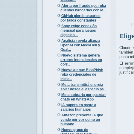
Alerta por fraude que roba
cuentas bancarias con M...
GitHub pierde usuarios
por fallos constantes
L
Sony exige conexión
mensual para juegos
Elig
digitales ...
Analista revela alianza
OpenAI con MediaTek y
Claude n
Qual...
también 
Nuevo sistema genera
punto in
errores intencionales en
El
erro
corr...
complej
Nuevo ataque BlobPhish
justific
roba credenciales de
inicio...
Meta transmitirá energía
solar desde el espacio pa...
Meta cobraría por guardar
chats en WhatsApp
IA supera en gasto a
salarios humanos
Amazon presenta IA que
vende por voz como un
humano
Nuevo grupo de