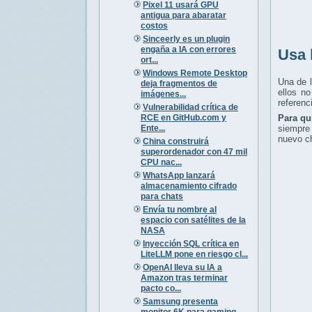
Pixel 11 usará GPU
antigua para abaratar
costos
Sinceerly es un plugin
engaña a IA con errores
Usa 
ort...
Windows Remote Desktop
Una de 
deja fragmentos de
ellos n
imágenes...
referenc
Vulnerabilidad crítica de
RCE en GitHub.com y
Para qu
Ente...
siempre 
nuevo ch
China construirá
superordenador con 47 mil
CPU nac...
WhatsApp lanzará
almacenamiento cifrado
para chats
Envía tu nombre al
espacio con satélites de la
NASA
Inyección SQL crítica en
LiteLLM pone en riesgo cl...
OpenAI lleva su IA a
Amazon tras terminar
pacto co...
Samsung presenta
monitor 6K para gaming