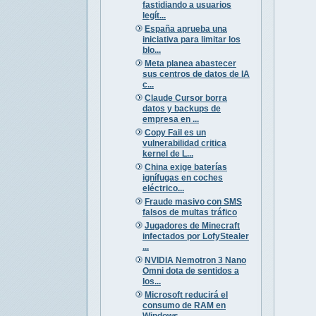
fastidiando a usuarios
legít...
España aprueba una
iniciativa para limitar los
blo...
Meta planea abastecer
sus centros de datos de IA
c...
Claude Cursor borra
datos y backups de
empresa en ...
Copy Fail es un
vulnerabilidad critica
kernel de L...
China exige baterías
ignífugas en coches
eléctrico...
Fraude masivo con SMS
falsos de multas tráfico
Jugadores de Minecraft
infectados por LofyStealer
...
NVIDIA Nemotron 3 Nano
Omni dota de sentidos a
los...
Microsoft reducirá el
consumo de RAM en
Windows