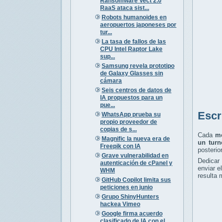
Ransomware Vect 2.0
RaaS ataca sist...
Robots humanoides en
aeropuertos japoneses por
tur...
La tasa de fallos de las
CPU Intel Raptor Lake
sup...
Samsung revela prototipo
de Galaxy Glasses sin
cámara
Seis centros de datos de
IA propuestos para un
pue...
Escr
WhatsApp prueba su
propio proveedor de
copias de s...
Cada
me
Magnific la nueva era de
un turn
Freepik con IA
posterio
Grave vulnerabilidad en
Dedicar
autenticación de cPanel y
enviar e
WHM
resulta 
GitHub Copilot limita sus
peticiones en junio
Grupo ShinyHunters
hackea Vimeo
Google firma acuerdo
clasificado de IA con el