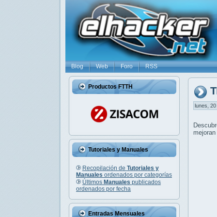
Blog
Web
Foro
RSS
Productos FTTH
T
lunes, 20
Descub
mejoran 
Tutoriales y Manuales
Recopilación de
Tutoriales y
Manuales
ordenados por categorías
Últimos
Manuales
publicados
ordenados por fecha
Entradas Mensuales