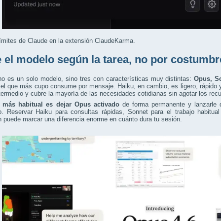
ímites de Claude en la extensión ClaudeKarma.
e el modelo según la tarea, no por costumbr
o es un solo modelo, sino tres con características muy distintas:
Opus, S
el que más cupo consume por mensaje. Haiku, en cambio, es ligero, rápido 
termedio y cubre la mayoría de las necesidades cotidianas sin agotar los rec
r más habitual es dejar Opus activado
de forma permanente y lanzarle de
o. Reservar Haiku para consultas rápidas, Sonnet para el trabajo habitua
an puede marcar una diferencia enorme en cuánto dura tu sesión.