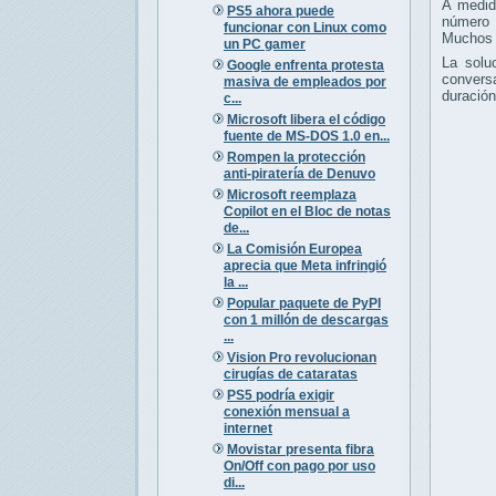
A medid
PS5 ahora puede
número 
funcionar con Linux como
Muchos u
un PC gamer
La solu
Google enfrenta protesta
conversa
masiva de empleados por
duración
c...
Microsoft libera el código
fuente de MS-DOS 1.0 en...
Rompen la protección
anti-piratería de Denuvo
Microsoft reemplaza
Copilot en el Bloc de notas
de...
La Comisión Europea
aprecia que Meta infringió
la ...
Popular paquete de PyPI
con 1 millón de descargas
...
Vision Pro revolucionan
cirugías de cataratas
PS5 podría exigir
conexión mensual a
internet
Movistar presenta fibra
On/Off con pago por uso
di...