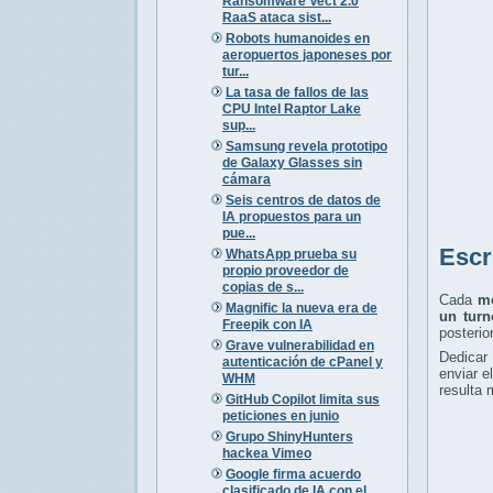
Ransomware Vect 2.0
RaaS ataca sist...
Robots humanoides en
aeropuertos japoneses por
tur...
La tasa de fallos de las
CPU Intel Raptor Lake
sup...
Samsung revela prototipo
de Galaxy Glasses sin
cámara
Seis centros de datos de
IA propuestos para un
pue...
Escr
WhatsApp prueba su
propio proveedor de
copias de s...
Cada
me
Magnific la nueva era de
un turn
Freepik con IA
posterio
Grave vulnerabilidad en
Dedicar
autenticación de cPanel y
enviar e
WHM
resulta 
GitHub Copilot limita sus
peticiones en junio
Grupo ShinyHunters
hackea Vimeo
Google firma acuerdo
clasificado de IA con el