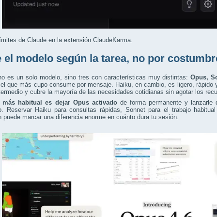
ímites de Claude en la extensión ClaudeKarma.
e el modelo según la tarea, no por costumbr
o es un solo modelo, sino tres con características muy distintas:
Opus, S
el que más cupo consume por mensaje. Haiku, en cambio, es ligero, rápido 
termedio y cubre la mayoría de las necesidades cotidianas sin agotar los rec
r más habitual es dejar Opus activado
de forma permanente y lanzarle de
o. Reservar Haiku para consultas rápidas, Sonnet para el trabajo habitua
an puede marcar una diferencia enorme en cuánto dura tu sesión.