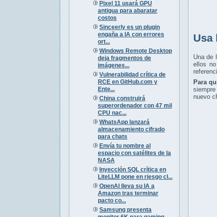
Pixel 11 usará GPU
antigua para abaratar
costos
Sinceerly es un plugin
engaña a IA con errores
Usa 
ort...
Windows Remote Desktop
Una de 
deja fragmentos de
ellos n
imágenes...
referenc
Vulnerabilidad crítica de
RCE en GitHub.com y
Para qu
Ente...
siempre 
nuevo ch
China construirá
superordenador con 47 mil
CPU nac...
WhatsApp lanzará
almacenamiento cifrado
para chats
Envía tu nombre al
espacio con satélites de la
NASA
Inyección SQL crítica en
LiteLLM pone en riesgo cl...
OpenAI lleva su IA a
Amazon tras terminar
pacto co...
Samsung presenta
monitor 6K para gaming