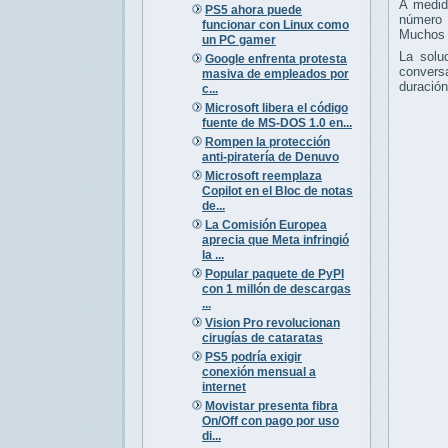
A medid
PS5 ahora puede
número 
funcionar con Linux como
Muchos u
un PC gamer
La solu
Google enfrenta protesta
conversa
masiva de empleados por
duración
c...
Microsoft libera el código
fuente de MS-DOS 1.0 en...
Rompen la protección
anti-piratería de Denuvo
Microsoft reemplaza
Copilot en el Bloc de notas
de...
La Comisión Europea
aprecia que Meta infringió
la ...
Popular paquete de PyPI
con 1 millón de descargas
...
Vision Pro revolucionan
cirugías de cataratas
PS5 podría exigir
conexión mensual a
internet
Movistar presenta fibra
On/Off con pago por uso
di...