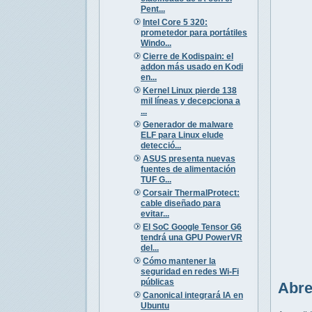
Pent...
Intel Core 5 320:
prometedor para portátiles
Windo...
Cierre de Kodispain: el
addon más usado en Kodi
en...
Kernel Linux pierde 138
mil líneas y decepciona a
...
Generador de malware
ELF para Linux elude
detecció...
ASUS presenta nuevas
fuentes de alimentación
TUF G...
Corsair ThermalProtect:
cable diseñado para
evitar...
El SoC Google Tensor G6
tendrá una GPU PowerVR
del...
Cómo mantener la
seguridad en redes Wi-Fi
públicas
Abre
Canonical integrará IA en
Ubuntu