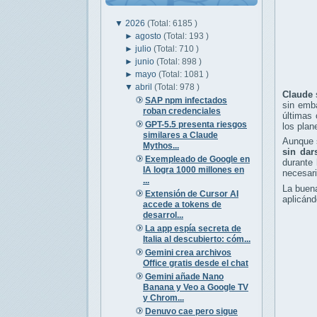
▼
2026
(Total: 6185 )
►
agosto
(Total: 193 )
►
julio
(Total: 710 )
►
junio
(Total: 898 )
►
mayo
(Total: 1081 )
▼
abril
(Total: 978 )
Claude
SAP npm infectados
sin emba
roban credenciales
últimas 
GPT-5.5 presenta riesgos
los plan
similares a Claude
Aunque s
Mythos...
sin dar
Exempleado de Google en
durante 
IA logra 1000 millones en
necesari
...
La buena
Extensión de Cursor AI
aplicánd
accede a tokens de
desarrol...
La app espía secreta de
Italia al descubierto: cóm...
Gemini crea archivos
Office gratis desde el chat
Gemini añade Nano
Banana y Veo a Google TV
y Chrom...
Denuvo cae pero sigue