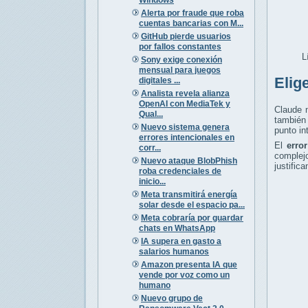
Alerta por fraude que roba
cuentas bancarias con M...
GitHub pierde usuarios
por fallos constantes
L
Sony exige conexión
mensual para juegos
Elig
digitales ...
Analista revela alianza
OpenAI con MediaTek y
Claude n
Qual...
también 
Nuevo sistema genera
punto in
errores intencionales en
El
erro
corr...
complej
Nuevo ataque BlobPhish
justific
roba credenciales de
inicio...
Meta transmitirá energía
solar desde el espacio pa...
Meta cobraría por guardar
chats en WhatsApp
IA supera en gasto a
salarios humanos
Amazon presenta IA que
vende por voz como un
humano
Nuevo grupo de