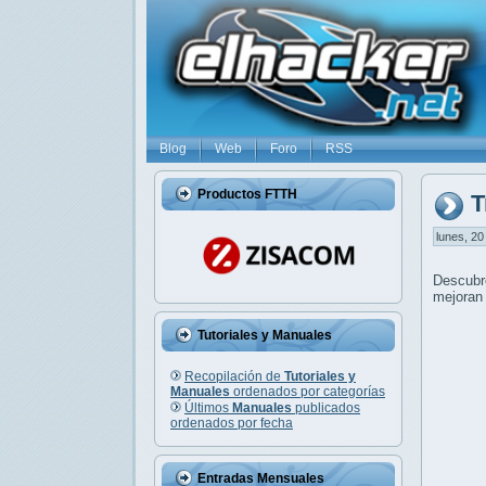
Blog
Web
Foro
RSS
Productos FTTH
T
lunes, 20
Descub
mejoran 
Tutoriales y Manuales
Recopilación de
Tutoriales y
Manuales
ordenados por categorías
Últimos
Manuales
publicados
ordenados por fecha
Entradas Mensuales