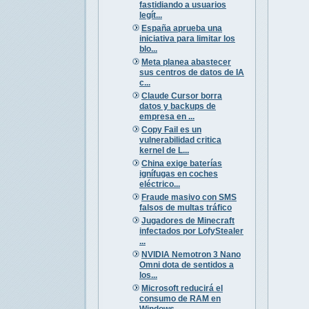
fastidiando a usuarios
legít...
España aprueba una
iniciativa para limitar los
blo...
Meta planea abastecer
sus centros de datos de IA
c...
Claude Cursor borra
datos y backups de
empresa en ...
Copy Fail es un
vulnerabilidad critica
kernel de L...
China exige baterías
ignífugas en coches
eléctrico...
Fraude masivo con SMS
falsos de multas tráfico
Jugadores de Minecraft
infectados por LofyStealer
...
NVIDIA Nemotron 3 Nano
Omni dota de sentidos a
los...
Microsoft reducirá el
consumo de RAM en
Windows