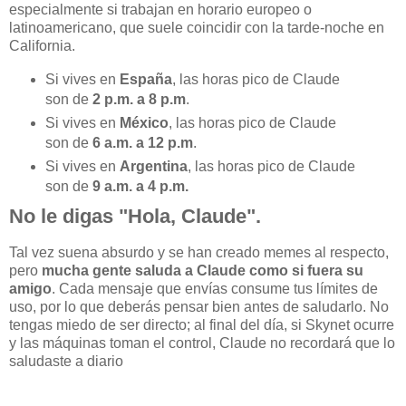
especialmente si trabajan en horario europeo o
latinoamericano, que suele coincidir con la tarde-noche en
California.
Si vives en
España
, las horas pico de Claude
son de
2 p.m. a 8 p.m
.
Si vives en
México
, las horas pico de Claude
son de
6 a.m. a 12 p.m
.
Si vives en
Argentina
, las horas pico de Claude
son de
9 a.m. a 4 p.m.
No le digas "Hola, Claude".
Tal vez suena absurdo y se han creado memes al respecto,
pero
mucha gente saluda a Claude como si fuera su
amigo
. Cada mensaje que envías consume tus límites de
uso, por lo que deberás pensar bien antes de saludarlo. No
tengas miedo de ser directo; al final del día, si Skynet ocurre
y las máquinas toman el control, Claude no recordará que lo
saludaste a diario