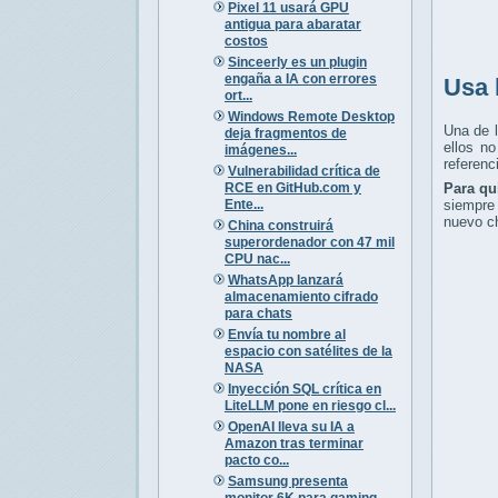
Pixel 11 usará GPU
antigua para abaratar
costos
Sinceerly es un plugin
engaña a IA con errores
Usa 
ort...
Windows Remote Desktop
Una de 
deja fragmentos de
ellos n
imágenes...
referenc
Vulnerabilidad crítica de
RCE en GitHub.com y
Para qu
Ente...
siempre 
nuevo ch
China construirá
superordenador con 47 mil
CPU nac...
WhatsApp lanzará
almacenamiento cifrado
para chats
Envía tu nombre al
espacio con satélites de la
NASA
Inyección SQL crítica en
LiteLLM pone en riesgo cl...
OpenAI lleva su IA a
Amazon tras terminar
pacto co...
Samsung presenta
monitor 6K para gaming