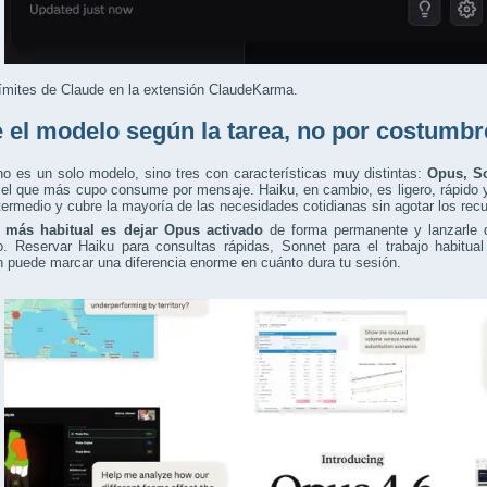
ímites de Claude en la extensión ClaudeKarma.
e el modelo según la tarea, no por costumbr
o es un solo modelo, sino tres con características muy distintas:
Opus, S
el que más cupo consume por mensaje. Haiku, en cambio, es ligero, rápido 
termedio y cubre la mayoría de las necesidades cotidianas sin agotar los rec
r más habitual es dejar Opus activado
de forma permanente y lanzarle de
o. Reservar Haiku para consultas rápidas, Sonnet para el trabajo habitua
an puede marcar una diferencia enorme en cuánto dura tu sesión.