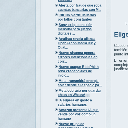
Alerta por fraude que roba
cuentas bancarias con M...
GitHub pierde usuarios
por fallos constantes
L
Sony exige conexión
mensual para juegos
Elig
digitales ...
Analista revela alianza
OpenAI con MediaTek y
Claude n
Qual...
también 
Nuevo sistema genera
punto in
errores intencionales en
El
erro
corr...
complej
Nuevo ataque BlobPhish
justific
roba credenciales de
inicio...
Meta transmitirá energía
solar desde el espacio pa...
Meta cobraría por guardar
chats en WhatsApp
IA supera en gasto a
salarios humanos
Amazon presenta IA que
vende por voz como un
humano
Nuevo grupo de