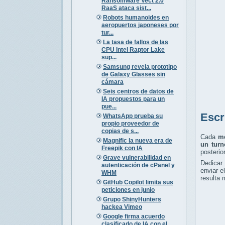
Ransomware Vect 2.0
RaaS ataca sist...
Robots humanoides en
aeropuertos japoneses por
tur...
La tasa de fallos de las
CPU Intel Raptor Lake
sup...
Samsung revela prototipo
de Galaxy Glasses sin
cámara
Seis centros de datos de
IA propuestos para un
pue...
Escr
WhatsApp prueba su
propio proveedor de
copias de s...
Cada
me
Magnific la nueva era de
un turn
Freepik con IA
posterio
Grave vulnerabilidad en
Dedicar
autenticación de cPanel y
enviar e
WHM
resulta 
GitHub Copilot limita sus
peticiones en junio
Grupo ShinyHunters
hackea Vimeo
Google firma acuerdo
clasificado de IA con el