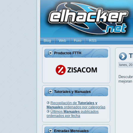
Blog
Web
Foro
RSS
Productos FTTH
T
lunes, 20
Descub
mejoran 
Tutoriales y Manuales
Recopilación de
Tutoriales y
Manuales
ordenados por categorías
Últimos
Manuales
publicados
ordenados por fecha
Entradas Mensuales