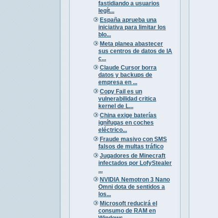
fastidiando a usuarios
legít...
España aprueba una
iniciativa para limitar los
blo...
Meta planea abastecer
sus centros de datos de IA
c...
Claude Cursor borra
datos y backups de
empresa en ...
Copy Fail es un
vulnerabilidad critica
kernel de L...
China exige baterías
ignífugas en coches
eléctrico...
Fraude masivo con SMS
falsos de multas tráfico
Jugadores de Minecraft
infectados por LofyStealer
...
NVIDIA Nemotron 3 Nano
Omni dota de sentidos a
los...
Microsoft reducirá el
consumo de RAM en
Windows