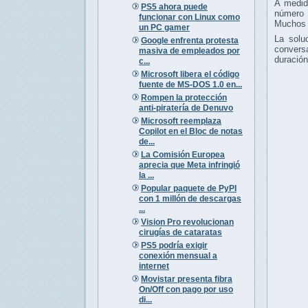
A medid
PS5 ahora puede
número 
funcionar con Linux como
Muchos u
un PC gamer
La solu
Google enfrenta protesta
conversa
masiva de empleados por
duración
c...
Microsoft libera el código
fuente de MS-DOS 1.0 en...
Rompen la protección
anti-piratería de Denuvo
Microsoft reemplaza
Copilot en el Bloc de notas
de...
La Comisión Europea
aprecia que Meta infringió
la ...
Popular paquete de PyPI
con 1 millón de descargas
...
Vision Pro revolucionan
cirugías de cataratas
PS5 podría exigir
conexión mensual a
internet
Movistar presenta fibra
On/Off con pago por uso
di...