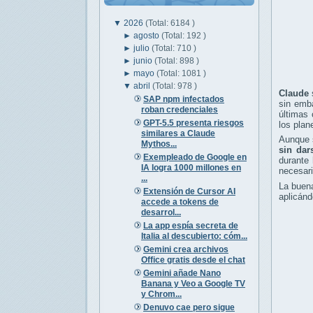
▼
2026
(Total: 6184 )
►
agosto
(Total: 192 )
►
julio
(Total: 710 )
►
junio
(Total: 898 )
►
mayo
(Total: 1081 )
▼
abril
(Total: 978 )
Claude
SAP npm infectados
sin emba
roban credenciales
últimas 
GPT-5.5 presenta riesgos
los plan
similares a Claude
Aunque s
Mythos...
sin dar
Exempleado de Google en
durante 
IA logra 1000 millones en
necesari
...
La buena
Extensión de Cursor AI
aplicánd
accede a tokens de
desarrol...
La app espía secreta de
Italia al descubierto: cóm...
Gemini crea archivos
Office gratis desde el chat
Gemini añade Nano
Banana y Veo a Google TV
y Chrom...
Denuvo cae pero sigue