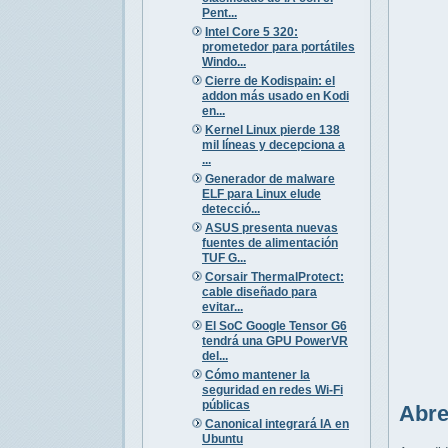
Pent...
Intel Core 5 320:
prometedor para portátiles
Windo...
Cierre de Kodispain: el
addon más usado en Kodi
en...
Kernel Linux pierde 138
mil líneas y decepciona a
...
Generador de malware
ELF para Linux elude
detecció...
ASUS presenta nuevas
fuentes de alimentación
TUF G...
Corsair ThermalProtect:
cable diseñado para
evitar...
El SoC Google Tensor G6
tendrá una GPU PowerVR
del...
Cómo mantener la
seguridad en redes Wi-Fi
públicas
Abre
Canonical integrará IA en
Ubuntu