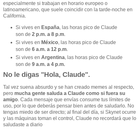
especialmente si trabajan en horario europeo o
latinoamericano, que suele coincidir con la tarde-noche en
California.
Si vives en
España
, las horas pico de Claude
son de
2 p.m. a 8 p.m
.
Si vives en
México
, las horas pico de Claude
son de
6 a.m. a 12 p.m
.
Si vives en
Argentina
, las horas pico de Claude
son de
9 a.m. a 4 p.m.
No le digas "Hola, Claude".
Tal vez suena absurdo y se han creado memes al respecto,
pero
mucha gente saluda a Claude como si fuera su
amigo
. Cada mensaje que envías consume tus límites de
uso, por lo que deberás pensar bien antes de saludarlo. No
tengas miedo de ser directo; al final del día, si Skynet ocurre
y las máquinas toman el control, Claude no recordará que lo
saludaste a diario