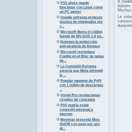
A medid
PS5 ahora puede
número 
funcionar con Linux como
Muchos u
un PC gamer
La solu
Google enfrenta protesta
conversa
masiva de empleados por
duración
c...
Microsoft libera el código
fuente de MS-DOS 1.0 en...
Rompen la protección
anti-piratería de Denuvo
Microsoft reemplaza
Copilot en el Bloc de notas
de...
La Comisión Europea
aprecia que Meta infringió
la ...
Popular paquete de PyPI
con 1 millón de descargas
...
Vision Pro revolucionan
cirugías de cataratas
PS5 podría exigir
conexión mensual a
internet
Movistar presenta fibra
On/Off con pago por uso
di...