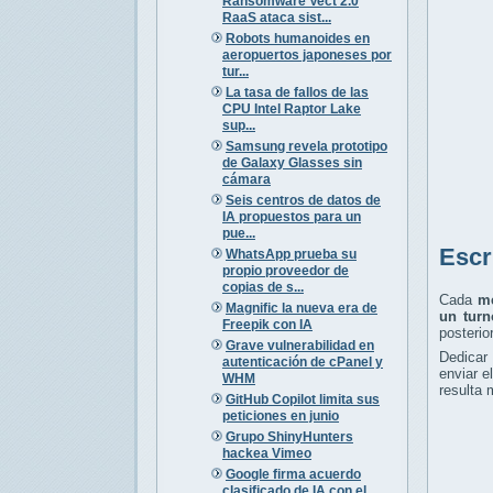
Ransomware Vect 2.0
RaaS ataca sist...
Robots humanoides en
aeropuertos japoneses por
tur...
La tasa de fallos de las
CPU Intel Raptor Lake
sup...
Samsung revela prototipo
de Galaxy Glasses sin
cámara
Seis centros de datos de
IA propuestos para un
pue...
Escr
WhatsApp prueba su
propio proveedor de
copias de s...
Cada
me
Magnific la nueva era de
un turn
Freepik con IA
posterio
Grave vulnerabilidad en
Dedicar
autenticación de cPanel y
enviar e
WHM
resulta 
GitHub Copilot limita sus
peticiones en junio
Grupo ShinyHunters
hackea Vimeo
Google firma acuerdo
clasificado de IA con el