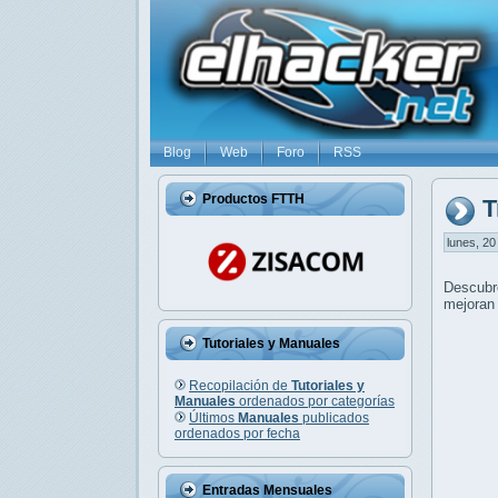
Blog
Web
Foro
RSS
Productos FTTH
T
lunes, 20
Descub
mejoran 
Tutoriales y Manuales
Recopilación de
Tutoriales y
Manuales
ordenados por categorías
Últimos
Manuales
publicados
ordenados por fecha
Entradas Mensuales