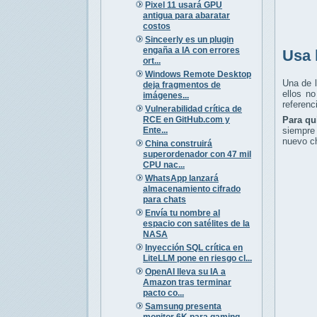
Pixel 11 usará GPU
antigua para abaratar
costos
Sinceerly es un plugin
engaña a IA con errores
Usa 
ort...
Windows Remote Desktop
Una de 
deja fragmentos de
ellos n
imágenes...
referenc
Vulnerabilidad crítica de
RCE en GitHub.com y
Para qu
Ente...
siempre 
nuevo ch
China construirá
superordenador con 47 mil
CPU nac...
WhatsApp lanzará
almacenamiento cifrado
para chats
Envía tu nombre al
espacio con satélites de la
NASA
Inyección SQL crítica en
LiteLLM pone en riesgo cl...
OpenAI lleva su IA a
Amazon tras terminar
pacto co...
Samsung presenta
monitor 6K para gaming