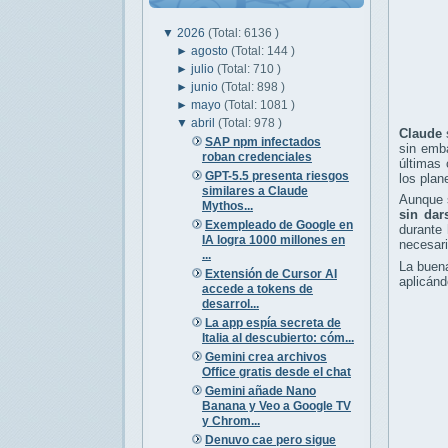
▼
2026
(Total: 6136 )
►
agosto
(Total: 144 )
►
julio
(Total: 710 )
►
junio
(Total: 898 )
►
mayo
(Total: 1081 )
▼
abril
(Total: 978 )
Claude
SAP npm infectados
sin emba
roban credenciales
últimas 
GPT-5.5 presenta riesgos
los plan
similares a Claude
Aunque s
Mythos...
sin dar
Exempleado de Google en
durante 
IA logra 1000 millones en
necesari
...
La buena
Extensión de Cursor AI
aplicánd
accede a tokens de
desarrol...
La app espía secreta de
Italia al descubierto: cóm...
Gemini crea archivos
Office gratis desde el chat
Gemini añade Nano
Banana y Veo a Google TV
y Chrom...
Denuvo cae pero sigue