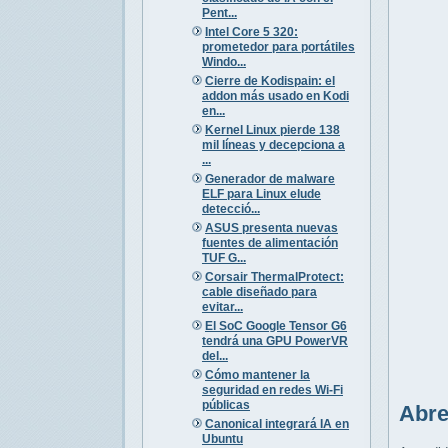
Pent...
Intel Core 5 320:
prometedor para portátiles
Windo...
Cierre de Kodispain: el
addon más usado en Kodi
en...
Kernel Linux pierde 138
mil líneas y decepciona a
...
Generador de malware
ELF para Linux elude
detecció...
ASUS presenta nuevas
fuentes de alimentación
TUF G...
Corsair ThermalProtect:
cable diseñado para
evitar...
El SoC Google Tensor G6
tendrá una GPU PowerVR
del...
Cómo mantener la
seguridad en redes Wi-Fi
públicas
Abre
Canonical integrará IA en
Ubuntu