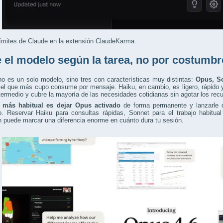
ímites de Claude en la extensión ClaudeKarma.
e el modelo según la tarea, no por costumbr
o es un solo modelo, sino tres con características muy distintas:
Opus, S
el que más cupo consume por mensaje. Haiku, en cambio, es ligero, rápido 
termedio y cubre la mayoría de las necesidades cotidianas sin agotar los rec
r más habitual es dejar Opus activado
de forma permanente y lanzarle de
o. Reservar Haiku para consultas rápidas, Sonnet para el trabajo habitua
an puede marcar una diferencia enorme en cuánto dura tu sesión.