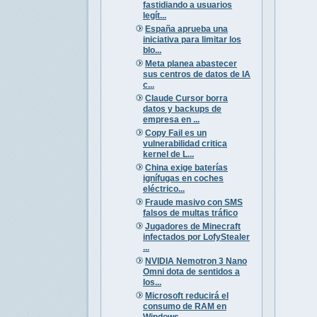
fastidiando a usuarios
legít...
España aprueba una
iniciativa para limitar los
blo...
Meta planea abastecer
sus centros de datos de IA
c...
Claude Cursor borra
datos y backups de
empresa en ...
Copy Fail es un
vulnerabilidad critica
kernel de L...
China exige baterías
ignífugas en coches
eléctrico...
Fraude masivo con SMS
falsos de multas tráfico
Jugadores de Minecraft
infectados por LofyStealer
...
NVIDIA Nemotron 3 Nano
Omni dota de sentidos a
los...
Microsoft reducirá el
consumo de RAM en
Windows