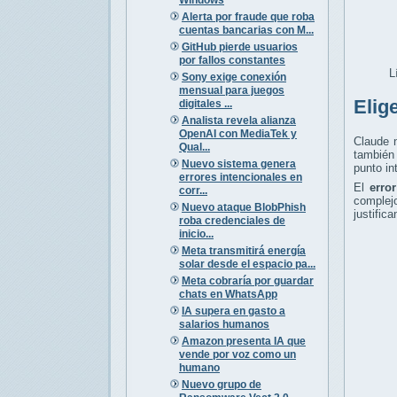
Alerta por fraude que roba
cuentas bancarias con M...
GitHub pierde usuarios
por fallos constantes
L
Sony exige conexión
mensual para juegos
Elig
digitales ...
Analista revela alianza
OpenAI con MediaTek y
Claude n
Qual...
también 
Nuevo sistema genera
punto in
errores intencionales en
El
erro
corr...
complej
Nuevo ataque BlobPhish
justific
roba credenciales de
inicio...
Meta transmitirá energía
solar desde el espacio pa...
Meta cobraría por guardar
chats en WhatsApp
IA supera en gasto a
salarios humanos
Amazon presenta IA que
vende por voz como un
humano
Nuevo grupo de