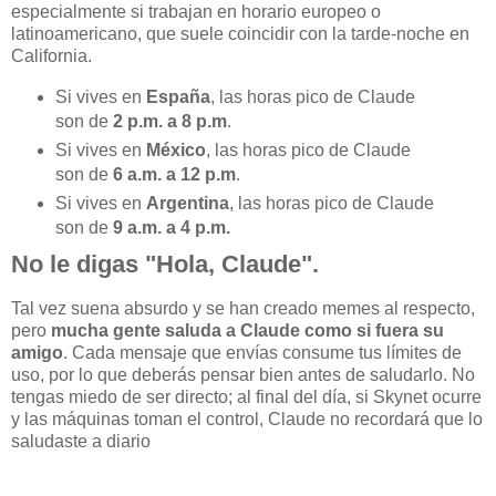
especialmente si trabajan en horario europeo o
latinoamericano, que suele coincidir con la tarde-noche en
California.
Si vives en
España
, las horas pico de Claude
son de
2 p.m. a 8 p.m
.
Si vives en
México
, las horas pico de Claude
son de
6 a.m. a 12 p.m
.
Si vives en
Argentina
, las horas pico de Claude
son de
9 a.m. a 4 p.m.
No le digas "Hola, Claude".
Tal vez suena absurdo y se han creado memes al respecto,
pero
mucha gente saluda a Claude como si fuera su
amigo
. Cada mensaje que envías consume tus límites de
uso, por lo que deberás pensar bien antes de saludarlo. No
tengas miedo de ser directo; al final del día, si Skynet ocurre
y las máquinas toman el control, Claude no recordará que lo
saludaste a diario