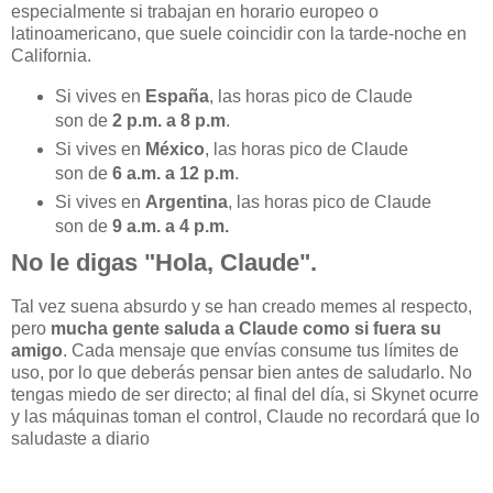
especialmente si trabajan en horario europeo o
latinoamericano, que suele coincidir con la tarde-noche en
California.
Si vives en
España
, las horas pico de Claude
son de
2 p.m. a 8 p.m
.
Si vives en
México
, las horas pico de Claude
son de
6 a.m. a 12 p.m
.
Si vives en
Argentina
, las horas pico de Claude
son de
9 a.m. a 4 p.m.
No le digas "Hola, Claude".
Tal vez suena absurdo y se han creado memes al respecto,
pero
mucha gente saluda a Claude como si fuera su
amigo
. Cada mensaje que envías consume tus límites de
uso, por lo que deberás pensar bien antes de saludarlo. No
tengas miedo de ser directo; al final del día, si Skynet ocurre
y las máquinas toman el control, Claude no recordará que lo
saludaste a diario