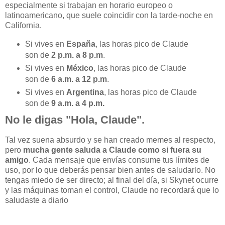
especialmente si trabajan en horario europeo o
latinoamericano, que suele coincidir con la tarde-noche en
California.
Si vives en
España
, las horas pico de Claude
son de
2 p.m. a 8 p.m
.
Si vives en
México
, las horas pico de Claude
son de
6 a.m. a 12 p.m
.
Si vives en
Argentina
, las horas pico de Claude
son de
9 a.m. a 4 p.m.
No le digas "Hola, Claude".
Tal vez suena absurdo y se han creado memes al respecto,
pero
mucha gente saluda a Claude como si fuera su
amigo
. Cada mensaje que envías consume tus límites de
uso, por lo que deberás pensar bien antes de saludarlo. No
tengas miedo de ser directo; al final del día, si Skynet ocurre
y las máquinas toman el control, Claude no recordará que lo
saludaste a diario