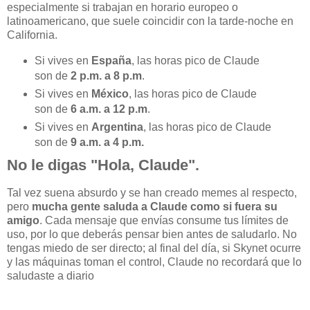
especialmente si trabajan en horario europeo o
latinoamericano, que suele coincidir con la tarde-noche en
California.
Si vives en
España
, las horas pico de Claude
son de
2 p.m. a 8 p.m
.
Si vives en
México
, las horas pico de Claude
son de
6 a.m. a 12 p.m
.
Si vives en
Argentina
, las horas pico de Claude
son de
9 a.m. a 4 p.m.
No le digas "Hola, Claude".
Tal vez suena absurdo y se han creado memes al respecto,
pero
mucha gente saluda a Claude como si fuera su
amigo
. Cada mensaje que envías consume tus límites de
uso, por lo que deberás pensar bien antes de saludarlo. No
tengas miedo de ser directo; al final del día, si Skynet ocurre
y las máquinas toman el control, Claude no recordará que lo
saludaste a diario