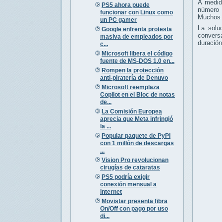
A medid
PS5 ahora puede
número 
funcionar con Linux como
Muchos u
un PC gamer
La solu
Google enfrenta protesta
conversa
masiva de empleados por
duración
c...
Microsoft libera el código
fuente de MS-DOS 1.0 en...
Rompen la protección
anti-piratería de Denuvo
Microsoft reemplaza
Copilot en el Bloc de notas
de...
La Comisión Europea
aprecia que Meta infringió
la ...
Popular paquete de PyPI
con 1 millón de descargas
...
Vision Pro revolucionan
cirugías de cataratas
PS5 podría exigir
conexión mensual a
internet
Movistar presenta fibra
On/Off con pago por uso
di...