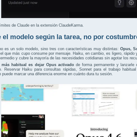
ímites de Claude en la extensión ClaudeKarma.
e el modelo según la tarea, no por costumbr
o es un solo modelo, sino tres con características muy distintas:
Opus, S
el que más cupo consume por mensaje. Haiku, en cambio, es ligero, rápido 
termedio y cubre la mayoría de las necesidades cotidianas sin agotar los rec
r más habitual es dejar Opus activado
de forma permanente y lanzarle de
o. Reservar Haiku para consultas rápidas, Sonnet para el trabajo habitua
an puede marcar una diferencia enorme en cuánto dura tu sesión.