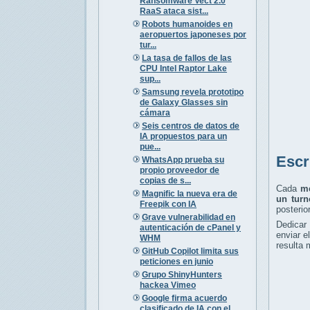
Ransomware Vect 2.0
RaaS ataca sist...
Robots humanoides en
aeropuertos japoneses por
tur...
La tasa de fallos de las
CPU Intel Raptor Lake
sup...
Samsung revela prototipo
de Galaxy Glasses sin
cámara
Seis centros de datos de
IA propuestos para un
pue...
Escr
WhatsApp prueba su
propio proveedor de
copias de s...
Cada
me
Magnific la nueva era de
un turn
Freepik con IA
posterio
Grave vulnerabilidad en
Dedicar
autenticación de cPanel y
enviar e
WHM
resulta 
GitHub Copilot limita sus
peticiones en junio
Grupo ShinyHunters
hackea Vimeo
Google firma acuerdo
clasificado de IA con el