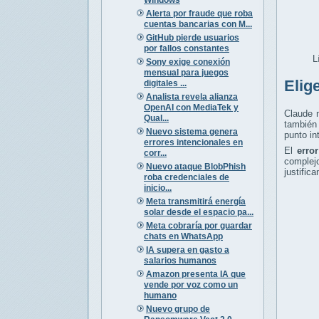
Alerta por fraude que roba
cuentas bancarias con M...
GitHub pierde usuarios
por fallos constantes
L
Sony exige conexión
mensual para juegos
Elig
digitales ...
Analista revela alianza
OpenAI con MediaTek y
Claude n
Qual...
también 
Nuevo sistema genera
punto in
errores intencionales en
El
erro
corr...
complej
Nuevo ataque BlobPhish
justific
roba credenciales de
inicio...
Meta transmitirá energía
solar desde el espacio pa...
Meta cobraría por guardar
chats en WhatsApp
IA supera en gasto a
salarios humanos
Amazon presenta IA que
vende por voz como un
humano
Nuevo grupo de