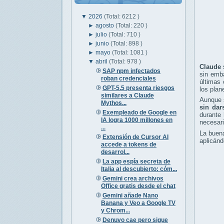
▼
2026
(Total: 6212 )
►
agosto
(Total: 220 )
►
julio
(Total: 710 )
►
junio
(Total: 898 )
►
mayo
(Total: 1081 )
▼
abril
(Total: 978 )
Claude
SAP npm infectados
sin emba
roban credenciales
últimas 
GPT-5.5 presenta riesgos
los plan
similares a Claude
Aunque s
Mythos...
sin dar
Exempleado de Google en
durante 
IA logra 1000 millones en
necesari
...
La buena
Extensión de Cursor AI
aplicánd
accede a tokens de
desarrol...
La app espía secreta de
Italia al descubierto: cóm...
Gemini crea archivos
Office gratis desde el chat
Gemini añade Nano
Banana y Veo a Google TV
y Chrom...
Denuvo cae pero sigue