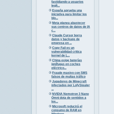
fastidiando a usuarios
legít...
España aprueba una
iniciativa para limitar los
blo...
Meta planea abastecer
sus centros de datos de IA
c...
Claude Cursor borra
datos y backups de
empresa en ...
Copy Fail es un
vulnerabilidad critica
kernel de L...
China exige baterías
ignífugas en coches
eléctrico...
Fraude masivo con SMS
falsos de multas tráfico
Jugadores de Minecraft
infectados por LofyStealer
...
NVIDIA Nemotron 3 Nano
Omni dota de sentidos a
los...
Microsoft reducirá el
consumo de RAM en
Windows