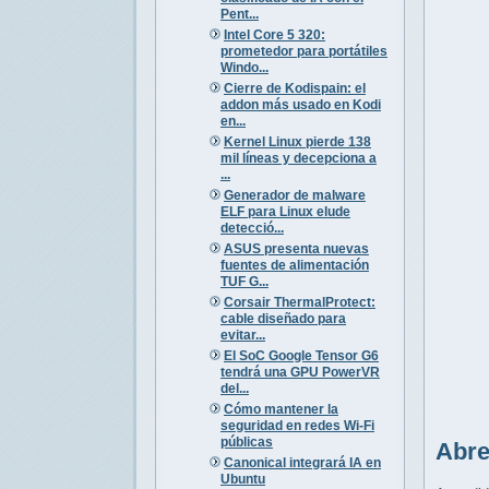
Pent...
Intel Core 5 320:
prometedor para portátiles
Windo...
Cierre de Kodispain: el
addon más usado en Kodi
en...
Kernel Linux pierde 138
mil líneas y decepciona a
...
Generador de malware
ELF para Linux elude
detecció...
ASUS presenta nuevas
fuentes de alimentación
TUF G...
Corsair ThermalProtect:
cable diseñado para
evitar...
El SoC Google Tensor G6
tendrá una GPU PowerVR
del...
Cómo mantener la
seguridad en redes Wi-Fi
públicas
Abre
Canonical integrará IA en
Ubuntu