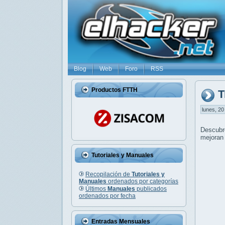
Blog
Web
Foro
RSS
Productos FTTH
T
lunes, 20
Descub
mejoran 
Tutoriales y Manuales
Recopilación de
Tutoriales y
Manuales
ordenados por categorías
Últimos
Manuales
publicados
ordenados por fecha
Entradas Mensuales