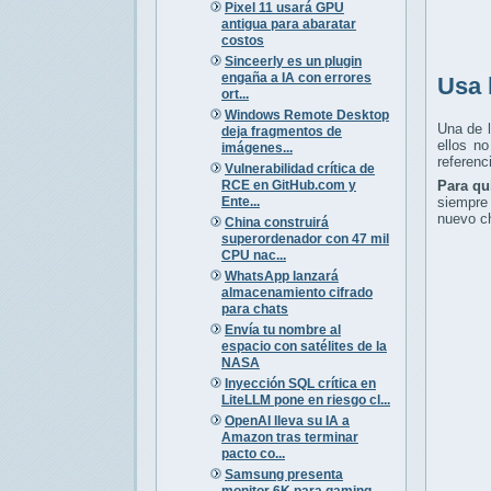
Pixel 11 usará GPU
antigua para abaratar
costos
Sinceerly es un plugin
engaña a IA con errores
Usa 
ort...
Windows Remote Desktop
Una de 
deja fragmentos de
ellos n
imágenes...
referenc
Vulnerabilidad crítica de
RCE en GitHub.com y
Para qu
Ente...
siempre 
nuevo ch
China construirá
superordenador con 47 mil
CPU nac...
WhatsApp lanzará
almacenamiento cifrado
para chats
Envía tu nombre al
espacio con satélites de la
NASA
Inyección SQL crítica en
LiteLLM pone en riesgo cl...
OpenAI lleva su IA a
Amazon tras terminar
pacto co...
Samsung presenta
monitor 6K para gaming