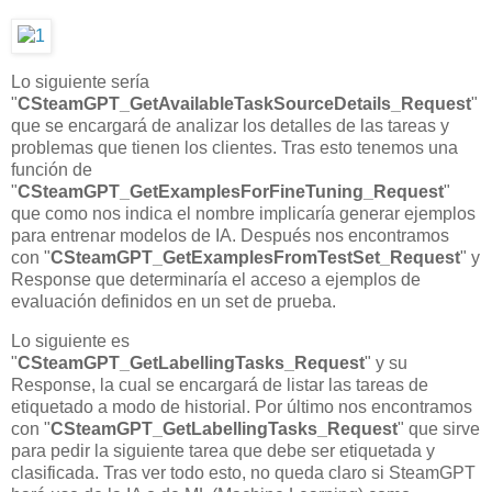
Lo siguiente sería
"
CSteamGPT_GetAvailableTaskSourceDetails_Request
"
que se encargará de analizar los detalles de las tareas y
problemas que tienen los clientes. Tras esto tenemos una
función de
"
CSteamGPT_GetExamplesForFineTuning_Request
"
que como nos indica el nombre implicaría generar ejemplos
para entrenar modelos de IA. Después nos encontramos
con "
CSteamGPT_GetExamplesFromTestSet_Request
" y
Response que determinaría el acceso a ejemplos de
evaluación definidos en un set de prueba.
Lo siguiente es
"
CSteamGPT_GetLabellingTasks_Request
" y su
Response, la cual se encargará de listar las tareas de
etiquetado a modo de historial. Por último nos encontramos
con "
CSteamGPT_GetLabellingTasks_Request
" que sirve
para pedir la siguiente tarea que debe ser etiquetada y
clasificada. Tras ver todo esto, no queda claro si SteamGPT