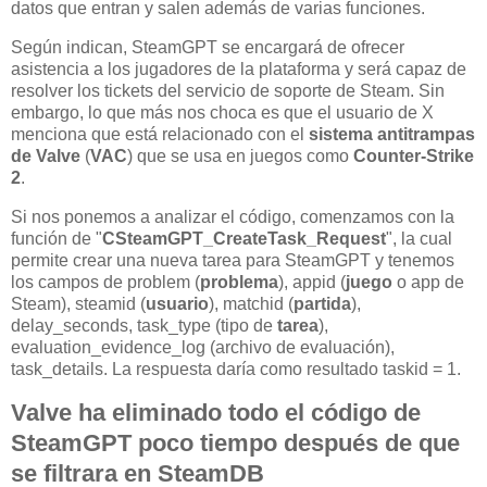
datos que entran y salen además de varias funciones.
Según indican, SteamGPT se encargará de ofrecer
asistencia a los jugadores de la plataforma y será capaz de
resolver los tickets del servicio de soporte de Steam. Sin
embargo, lo que más nos choca es que el usuario de X
menciona que está relacionado con el
sistema antitrampas
de Valve
(
VAC
) que se usa en juegos como
Counter-Strike
2
.
Si nos ponemos a analizar el código, comenzamos con la
función de "
CSteamGPT_CreateTask_Request
", la cual
permite crear una nueva tarea para SteamGPT y tenemos
los campos de problem (
problema
), appid (
juego
o app de
Steam), steamid (
usuario
), matchid (
partida
),
delay_seconds, task_type (tipo de
tarea
),
evaluation_evidence_log (archivo de evaluación),
task_details. La respuesta daría como resultado taskid = 1.
Valve ha eliminado todo el código de
SteamGPT poco tiempo después de que
se filtrara en SteamDB