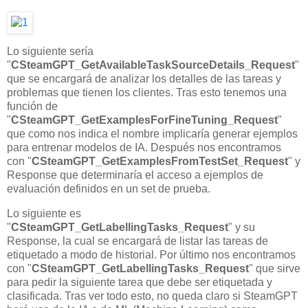
Lo siguiente sería
"
CSteamGPT_GetAvailableTaskSourceDetails_Request
"
que se encargará de analizar los detalles de las tareas y
problemas que tienen los clientes. Tras esto tenemos una
función de
"
CSteamGPT_GetExamplesForFineTuning_Request
"
que como nos indica el nombre implicaría generar ejemplos
para entrenar modelos de IA. Después nos encontramos
con "
CSteamGPT_GetExamplesFromTestSet_Request
" y
Response que determinaría el acceso a ejemplos de
evaluación definidos en un set de prueba.
Lo siguiente es
"
CSteamGPT_GetLabellingTasks_Request
" y su
Response, la cual se encargará de listar las tareas de
etiquetado a modo de historial. Por último nos encontramos
con "
CSteamGPT_GetLabellingTasks_Request
" que sirve
para pedir la siguiente tarea que debe ser etiquetada y
clasificada. Tras ver todo esto, no queda claro si SteamGPT