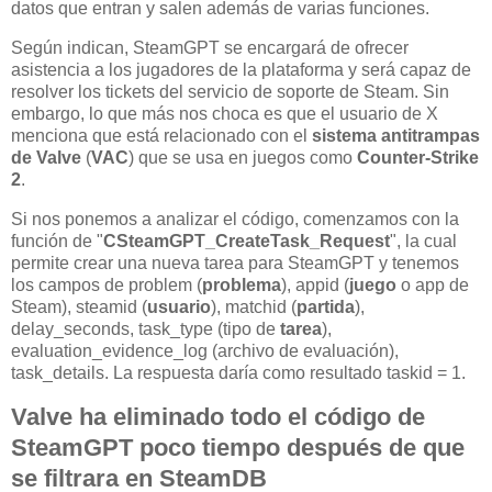
datos que entran y salen además de varias funciones.
Según indican, SteamGPT se encargará de ofrecer
asistencia a los jugadores de la plataforma y será capaz de
resolver los tickets del servicio de soporte de Steam. Sin
embargo, lo que más nos choca es que el usuario de X
menciona que está relacionado con el
sistema antitrampas
de Valve
(
VAC
) que se usa en juegos como
Counter-Strike
2
.
Si nos ponemos a analizar el código, comenzamos con la
función de "
CSteamGPT_CreateTask_Request
", la cual
permite crear una nueva tarea para SteamGPT y tenemos
los campos de problem (
problema
), appid (
juego
o app de
Steam), steamid (
usuario
), matchid (
partida
),
delay_seconds, task_type (tipo de
tarea
),
evaluation_evidence_log (archivo de evaluación),
task_details. La respuesta daría como resultado taskid = 1.
Valve ha eliminado todo el código de
SteamGPT poco tiempo después de que
se filtrara en SteamDB