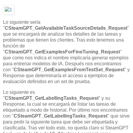
Lo siguiente sería
"
CSteamGPT_GetAvailableTaskSourceDetails_Request
"
que se encargará de analizar los detalles de las tareas y
problemas que tienen los clientes. Tras esto tenemos una
función de
"
CSteamGPT_GetExamplesForFineTuning_Request
"
que como nos indica el nombre implicaría generar ejemplos
para entrenar modelos de IA. Después nos encontramos
con "
CSteamGPT_GetExamplesFromTestSet_Request
" y
Response que determinaría el acceso a ejemplos de
evaluación definidos en un set de prueba.
Lo siguiente es
"
CSteamGPT_GetLabellingTasks_Request
" y su
Response, la cual se encargará de listar las tareas de
etiquetado a modo de historial. Por último nos encontramos
con "
CSteamGPT_GetLabellingTasks_Request
" que sirve
para pedir la siguiente tarea que debe ser etiquetada y
clasificada. Tras ver todo esto, no queda claro si SteamGPT