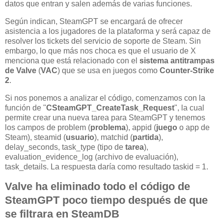
datos que entran y salen además de varias funciones.
Según indican, SteamGPT se encargará de ofrecer
asistencia a los jugadores de la plataforma y será capaz de
resolver los tickets del servicio de soporte de Steam. Sin
embargo, lo que más nos choca es que el usuario de X
menciona que está relacionado con el
sistema antitrampas
de Valve
(
VAC
) que se usa en juegos como
Counter-Strike
2
.
Si nos ponemos a analizar el código, comenzamos con la
función de "
CSteamGPT_CreateTask_Request
", la cual
permite crear una nueva tarea para SteamGPT y tenemos
los campos de problem (
problema
), appid (
juego
o app de
Steam), steamid (
usuario
), matchid (
partida
),
delay_seconds, task_type (tipo de
tarea
),
evaluation_evidence_log (archivo de evaluación),
task_details. La respuesta daría como resultado taskid = 1.
Valve ha eliminado todo el código de
SteamGPT poco tiempo después de que
se filtrara en SteamDB