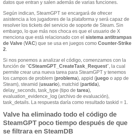
datos que entran y salen además de varias funciones.
Según indican, SteamGPT se encargará de ofrecer
asistencia a los jugadores de la plataforma y será capaz de
resolver los tickets del servicio de soporte de Steam. Sin
embargo, lo que más nos choca es que el usuario de X
menciona que está relacionado con el
sistema antitrampas
de Valve
(
VAC
) que se usa en juegos como
Counter-Strike
2
.
Si nos ponemos a analizar el código, comenzamos con la
función de "
CSteamGPT_CreateTask_Request
", la cual
permite crear una nueva tarea para SteamGPT y tenemos
los campos de problem (
problema
), appid (
juego
o app de
Steam), steamid (
usuario
), matchid (
partida
),
delay_seconds, task_type (tipo de
tarea
),
evaluation_evidence_log (archivo de evaluación),
task_details. La respuesta daría como resultado taskid = 1.
Valve ha eliminado todo el código de
SteamGPT poco tiempo después de que
se filtrara en SteamDB