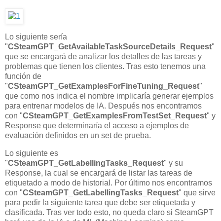
Lo siguiente sería
"
CSteamGPT_GetAvailableTaskSourceDetails_Request
"
que se encargará de analizar los detalles de las tareas y
problemas que tienen los clientes. Tras esto tenemos una
función de
"
CSteamGPT_GetExamplesForFineTuning_Request
"
que como nos indica el nombre implicaría generar ejemplos
para entrenar modelos de IA. Después nos encontramos
con "
CSteamGPT_GetExamplesFromTestSet_Request
" y
Response que determinaría el acceso a ejemplos de
evaluación definidos en un set de prueba.
Lo siguiente es
"
CSteamGPT_GetLabellingTasks_Request
" y su
Response, la cual se encargará de listar las tareas de
etiquetado a modo de historial. Por último nos encontramos
con "
CSteamGPT_GetLabellingTasks_Request
" que sirve
para pedir la siguiente tarea que debe ser etiquetada y
clasificada. Tras ver todo esto, no queda claro si SteamGPT