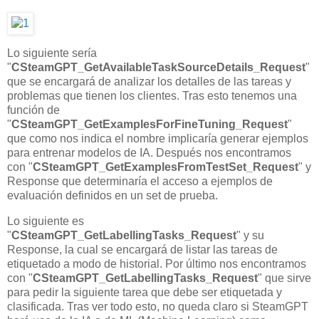
Lo siguiente sería
"
CSteamGPT_GetAvailableTaskSourceDetails_Request
"
que se encargará de analizar los detalles de las tareas y
problemas que tienen los clientes. Tras esto tenemos una
función de
"
CSteamGPT_GetExamplesForFineTuning_Request
"
que como nos indica el nombre implicaría generar ejemplos
para entrenar modelos de IA. Después nos encontramos
con "
CSteamGPT_GetExamplesFromTestSet_Request
" y
Response que determinaría el acceso a ejemplos de
evaluación definidos en un set de prueba.
Lo siguiente es
"
CSteamGPT_GetLabellingTasks_Request
" y su
Response, la cual se encargará de listar las tareas de
etiquetado a modo de historial. Por último nos encontramos
con "
CSteamGPT_GetLabellingTasks_Request
" que sirve
para pedir la siguiente tarea que debe ser etiquetada y
clasificada. Tras ver todo esto, no queda claro si SteamGPT