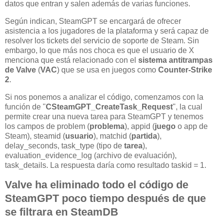
datos que entran y salen además de varias funciones.
Según indican, SteamGPT se encargará de ofrecer
asistencia a los jugadores de la plataforma y será capaz de
resolver los tickets del servicio de soporte de Steam. Sin
embargo, lo que más nos choca es que el usuario de X
menciona que está relacionado con el
sistema antitrampas
de Valve
(
VAC
) que se usa en juegos como
Counter-Strike
2
.
Si nos ponemos a analizar el código, comenzamos con la
función de "
CSteamGPT_CreateTask_Request
", la cual
permite crear una nueva tarea para SteamGPT y tenemos
los campos de problem (
problema
), appid (
juego
o app de
Steam), steamid (
usuario
), matchid (
partida
),
delay_seconds, task_type (tipo de
tarea
),
evaluation_evidence_log (archivo de evaluación),
task_details. La respuesta daría como resultado taskid = 1.
Valve ha eliminado todo el código de
SteamGPT poco tiempo después de que
se filtrara en SteamDB