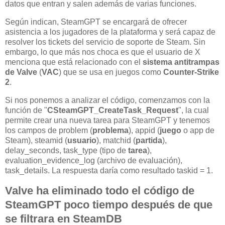
datos que entran y salen además de varias funciones.
Según indican, SteamGPT se encargará de ofrecer
asistencia a los jugadores de la plataforma y será capaz de
resolver los tickets del servicio de soporte de Steam. Sin
embargo, lo que más nos choca es que el usuario de X
menciona que está relacionado con el
sistema antitrampas
de Valve
(
VAC
) que se usa en juegos como
Counter-Strike
2
.
Si nos ponemos a analizar el código, comenzamos con la
función de "
CSteamGPT_CreateTask_Request
", la cual
permite crear una nueva tarea para SteamGPT y tenemos
los campos de problem (
problema
), appid (
juego
o app de
Steam), steamid (
usuario
), matchid (
partida
),
delay_seconds, task_type (tipo de
tarea
),
evaluation_evidence_log (archivo de evaluación),
task_details. La respuesta daría como resultado taskid = 1.
Valve ha eliminado todo el código de
SteamGPT poco tiempo después de que
se filtrara en SteamDB