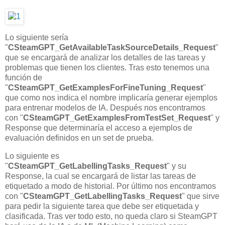
Lo siguiente sería
"
CSteamGPT_GetAvailableTaskSourceDetails_Request
"
que se encargará de analizar los detalles de las tareas y
problemas que tienen los clientes. Tras esto tenemos una
función de
"
CSteamGPT_GetExamplesForFineTuning_Request
"
que como nos indica el nombre implicaría generar ejemplos
para entrenar modelos de IA. Después nos encontramos
con "
CSteamGPT_GetExamplesFromTestSet_Request
" y
Response que determinaría el acceso a ejemplos de
evaluación definidos en un set de prueba.
Lo siguiente es
"
CSteamGPT_GetLabellingTasks_Request
" y su
Response, la cual se encargará de listar las tareas de
etiquetado a modo de historial. Por último nos encontramos
con "
CSteamGPT_GetLabellingTasks_Request
" que sirve
para pedir la siguiente tarea que debe ser etiquetada y
clasificada. Tras ver todo esto, no queda claro si SteamGPT