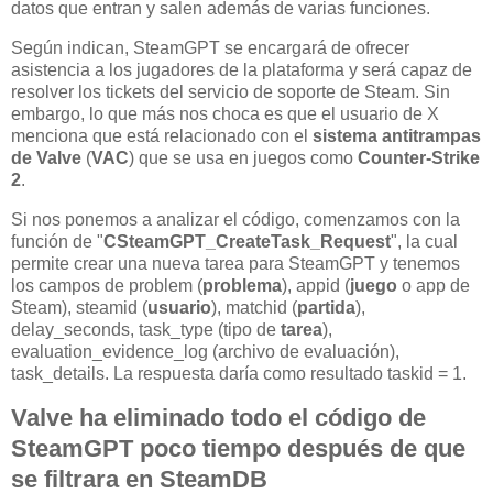
datos que entran y salen además de varias funciones.
Según indican, SteamGPT se encargará de ofrecer
asistencia a los jugadores de la plataforma y será capaz de
resolver los tickets del servicio de soporte de Steam. Sin
embargo, lo que más nos choca es que el usuario de X
menciona que está relacionado con el
sistema antitrampas
de Valve
(
VAC
) que se usa en juegos como
Counter-Strike
2
.
Si nos ponemos a analizar el código, comenzamos con la
función de "
CSteamGPT_CreateTask_Request
", la cual
permite crear una nueva tarea para SteamGPT y tenemos
los campos de problem (
problema
), appid (
juego
o app de
Steam), steamid (
usuario
), matchid (
partida
),
delay_seconds, task_type (tipo de
tarea
),
evaluation_evidence_log (archivo de evaluación),
task_details. La respuesta daría como resultado taskid = 1.
Valve ha eliminado todo el código de
SteamGPT poco tiempo después de que
se filtrara en SteamDB