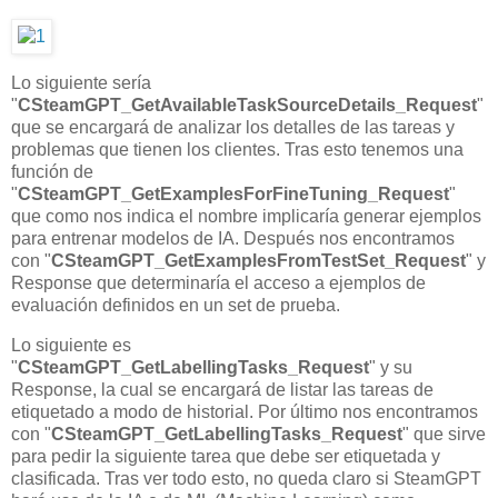
Lo siguiente sería
"
CSteamGPT_GetAvailableTaskSourceDetails_Request
"
que se encargará de analizar los detalles de las tareas y
problemas que tienen los clientes. Tras esto tenemos una
función de
"
CSteamGPT_GetExamplesForFineTuning_Request
"
que como nos indica el nombre implicaría generar ejemplos
para entrenar modelos de IA. Después nos encontramos
con "
CSteamGPT_GetExamplesFromTestSet_Request
" y
Response que determinaría el acceso a ejemplos de
evaluación definidos en un set de prueba.
Lo siguiente es
"
CSteamGPT_GetLabellingTasks_Request
" y su
Response, la cual se encargará de listar las tareas de
etiquetado a modo de historial. Por último nos encontramos
con "
CSteamGPT_GetLabellingTasks_Request
" que sirve
para pedir la siguiente tarea que debe ser etiquetada y
clasificada. Tras ver todo esto, no queda claro si SteamGPT