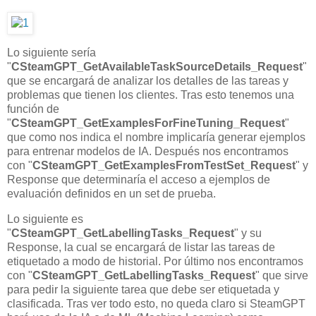
Lo siguiente sería
"
CSteamGPT_GetAvailableTaskSourceDetails_Request
"
que se encargará de analizar los detalles de las tareas y
problemas que tienen los clientes. Tras esto tenemos una
función de
"
CSteamGPT_GetExamplesForFineTuning_Request
"
que como nos indica el nombre implicaría generar ejemplos
para entrenar modelos de IA. Después nos encontramos
con "
CSteamGPT_GetExamplesFromTestSet_Request
" y
Response que determinaría el acceso a ejemplos de
evaluación definidos en un set de prueba.
Lo siguiente es
"
CSteamGPT_GetLabellingTasks_Request
" y su
Response, la cual se encargará de listar las tareas de
etiquetado a modo de historial. Por último nos encontramos
con "
CSteamGPT_GetLabellingTasks_Request
" que sirve
para pedir la siguiente tarea que debe ser etiquetada y
clasificada. Tras ver todo esto, no queda claro si SteamGPT