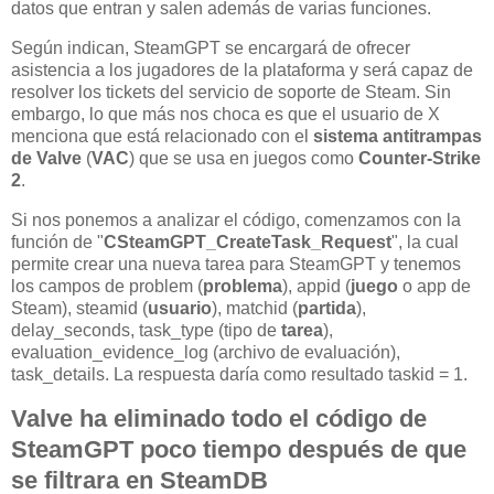
datos que entran y salen además de varias funciones.
Según indican, SteamGPT se encargará de ofrecer
asistencia a los jugadores de la plataforma y será capaz de
resolver los tickets del servicio de soporte de Steam. Sin
embargo, lo que más nos choca es que el usuario de X
menciona que está relacionado con el
sistema antitrampas
de Valve
(
VAC
) que se usa en juegos como
Counter-Strike
2
.
Si nos ponemos a analizar el código, comenzamos con la
función de "
CSteamGPT_CreateTask_Request
", la cual
permite crear una nueva tarea para SteamGPT y tenemos
los campos de problem (
problema
), appid (
juego
o app de
Steam), steamid (
usuario
), matchid (
partida
),
delay_seconds, task_type (tipo de
tarea
),
evaluation_evidence_log (archivo de evaluación),
task_details. La respuesta daría como resultado taskid = 1.
Valve ha eliminado todo el código de
SteamGPT poco tiempo después de que
se filtrara en SteamDB