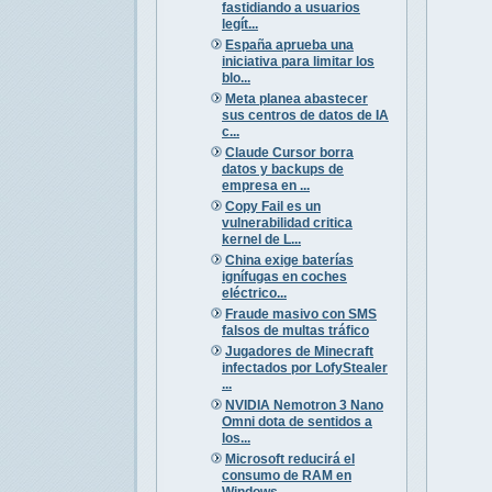
fastidiando a usuarios
legít...
España aprueba una
iniciativa para limitar los
blo...
Meta planea abastecer
sus centros de datos de IA
c...
Claude Cursor borra
datos y backups de
empresa en ...
Copy Fail es un
vulnerabilidad critica
kernel de L...
China exige baterías
ignífugas en coches
eléctrico...
Fraude masivo con SMS
falsos de multas tráfico
Jugadores de Minecraft
infectados por LofyStealer
...
NVIDIA Nemotron 3 Nano
Omni dota de sentidos a
los...
Microsoft reducirá el
consumo de RAM en
Windows