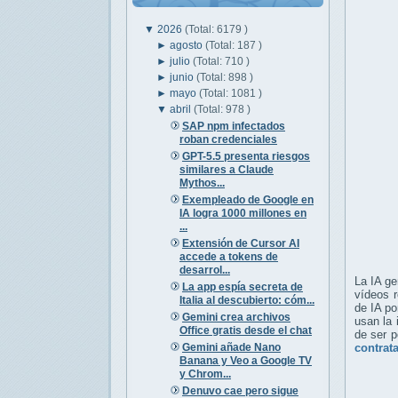
▼
2026
(Total: 6179 )
►
agosto
(Total: 187 )
►
julio
(Total: 710 )
►
junio
(Total: 898 )
►
mayo
(Total: 1081 )
▼
abril
(Total: 978 )
SAP npm infectados
roban credenciales
GPT-5.5 presenta riesgos
similares a Claude
Mythos...
Exempleado de Google en
IA logra 1000 millones en
...
Extensión de Cursor AI
accede a tokens de
desarrol...
La IA g
La app espía secreta de
vídeos 
Italia al descubierto: cóm...
de IA po
Gemini crea archivos
usan la 
Office gratis desde el chat
de ser p
Gemini añade Nano
contrat
Banana y Veo a Google TV
y Chrom...
Denuvo cae pero sigue