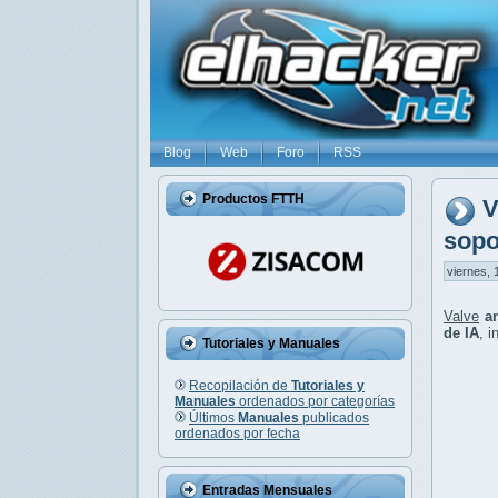
Blog
Web
Foro
RSS
Productos FTTH
V
sopo
viernes, 
Valve
a
de IA
, 
Tutoriales y Manuales
Recopilación de
Tutoriales y
Manuales
ordenados por categorías
Últimos
Manuales
publicados
ordenados por fecha
Entradas Mensuales