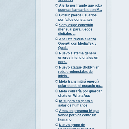
Alerta por fraude que roba
cuentas bancarias con M...
GitHub pierde usuarios
por fallos constantes
Sony exige conexión
mensual para juegos
digitales ...
Analista revela alianza
OpenAI con MediaTek y
Qual...
Nuevo sistema genera
errores intencionales en
corr...
Nuevo ataque BlobPhish
roba credenciales de
inicio...
Meta transmitirá energía
solar desde el espacio pa...
Meta cobraría por guardar
chats en WhatsApp
IA supera en gasto a
salarios humanos
Amazon presenta IA que
vende por voz como un
humano
Nuevo grupo de