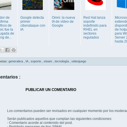
ador de
Google detecta
Omni: la nueva
Red Hat lanza
Microso
firma
primer
IA de vídeo de
soporte
extiend
thos de
ciberataque con
Google
indefinido para
disponi
ic fue la
IA
RHEL en
de hotp
jugada de
sectores
para W
ng de...
regulados
Server 
hasta 20
uetas:
generativa
,
IA
,
soporte
,
steam
,
tecnología
,
videojuego
entarios :
PUBLICAR UN COMENTARIO
Los comentarios pueden ser revisados en cualquier momento por los modera
Serán publicados aquellos que cumplan las siguientes condiciones:
- Comentario acorde al contenido del post.
- Prohibido mensajes de tipo SPAM.