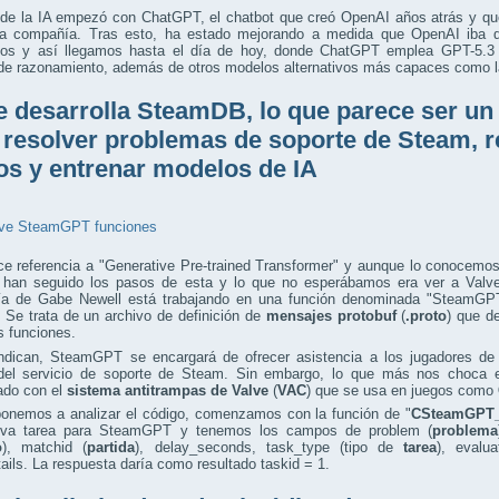
 de la IA empezó con ChatGPT, el chatbot que creó OpenAI años atrás y qu
la compañía. Tras esto, ha estado mejorando a medida que OpenAI iba 
os y así llegamos hasta el día de hoy, donde ChatGPT emplea GPT-5.3 p
de razonamiento, además de otros modelos alternativos más capaces como l
e desarrolla SteamDB, lo que parece ser un
 resolver problemas de soporte de Steam, 
os y entrenar modelos de IA
e referencia a "Generative Pre-trained Transformer" y aunque lo conocemo
 han seguido los pasos de esta y lo que no esperábamos era ver a Valve.
a de Gabe Newell está trabajando en una función denominada "SteamGPT"
. Se trata de un archivo de definición de
mensajes protobuf
(
.proto
) que d
s funciones.
ndican, SteamGPT se encargará de ofrecer asistencia a los jugadores de 
 del servicio de soporte de Steam. Sin embargo, lo que más nos choca 
ado con el
sistema antitrampas
de Valve
(
VAC
) que se usa en juegos como
ponemos a analizar el código, comenzamos con la función de "
CSteamGPT_
va tarea para SteamGPT y tenemos los campos de problem (
problema
o
), matchid (
partida
), delay_seconds, task_type (tipo de
tarea
), evalu
ails. La respuesta daría como resultado taskid = 1.