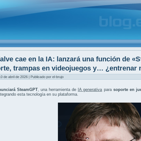
alve cae en la IA: lanzará una función de 
rte, trampas en videojuegos y… ¿entrenar 
10 de abril de 2026 | Publicado por el-brujo
nunciará SteamGPT
, una herramienta de
IA generativa
para
soporte en ju
integrando esta tecnología en su plataforma.