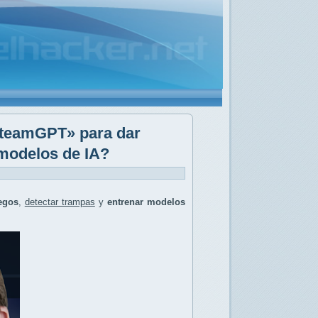
«SteamGPT» para dar
modelos de IA?
egos
,
detectar trampas
y
entrenar modelos