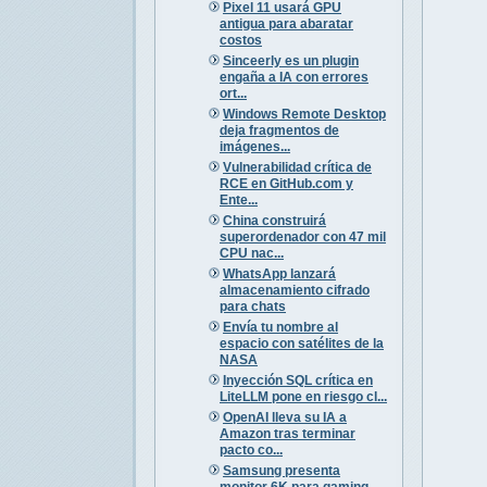
Pixel 11 usará GPU
antigua para abaratar
costos
Sinceerly es un plugin
engaña a IA con errores
ort...
Windows Remote Desktop
deja fragmentos de
imágenes...
Vulnerabilidad crítica de
RCE en GitHub.com y
Ente...
China construirá
superordenador con 47 mil
CPU nac...
WhatsApp lanzará
almacenamiento cifrado
para chats
Envía tu nombre al
espacio con satélites de la
NASA
Inyección SQL crítica en
LiteLLM pone en riesgo cl...
OpenAI lleva su IA a
Amazon tras terminar
pacto co...
Samsung presenta
monitor 6K para gaming