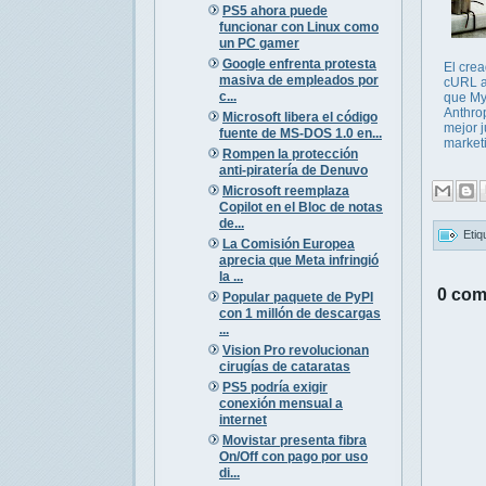
PS5 ahora puede
funcionar con Linux como
un PC gamer
Google enfrenta protesta
El cre
masiva de empleados por
cURL a
c...
que My
Anthrop
Microsoft libera el código
mejor 
fuente de MS-DOS 1.0 en...
marketi
Rompen la protección
anti-piratería de Denuvo
Microsoft reemplaza
Copilot en el Bloc de notas
de...
Etiq
La Comisión Europea
aprecia que Meta infringió
la ...
0 com
Popular paquete de PyPI
con 1 millón de descargas
...
Vision Pro revolucionan
cirugías de cataratas
PS5 podría exigir
conexión mensual a
internet
Movistar presenta fibra
On/Off con pago por uso
di...