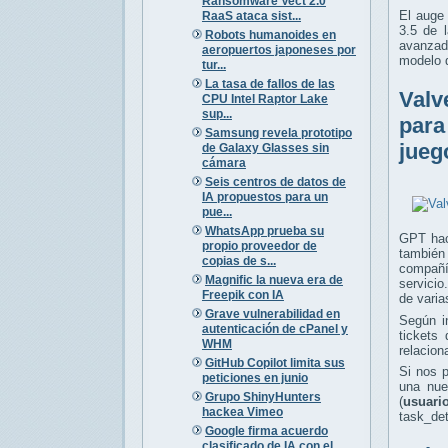
Ransomware Vect 2.0
El auge
RaaS ataca sist...
3.5 de 
Robots humanoides en
avanzad
aeropuertos japoneses por
modelo 
tur...
La tasa de fallos de las
Valv
CPU Intel Raptor Lake
sup...
para
Samsung revela prototipo
jueg
de Galaxy Glasses sin
cámara
Seis centros de datos de
IA propuestos para un
pue...
WhatsApp prueba su
GPT hac
propio proveedor de
también
copias de s...
compañí
Magnific la nueva era de
servicio
Freepik con IA
de varia
Grave vulnerabilidad en
Según i
autenticación de cPanel y
tickets
WHM
relacion
GitHub Copilot limita sus
Si nos 
peticiones en junio
una nue
Grupo ShinyHunters
(
usuari
hackea Vimeo
task_det
Google firma acuerdo
clasificado de IA con el