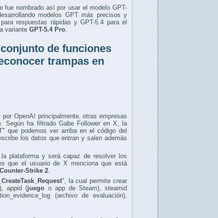
e fue nombrado así por usar el modelo GPT-
desarrollando modelos GPT más precisos y
ara respuestas rápidas y GPT-5.4 para el
a variante
GPT-5.4 Pro
.
 conjunto de funciones
reconocer trampas en
s por OpenAI principalmente, otras empresas
 Según ha filtrado Gabe Follower en X, la
 que podemos ver arriba en el código del
escribe los datos que entran y salen además
la plataforma y será capaz de resolver los
es que el usuario de X menciona que está
Counter-Strike 2
.
CreateTask_Request
", la cual permite crear
), appid (
juego
o app de Steam), steamid
ation_evidence_log (archivo de evaluación),