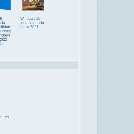
ft
Windows 10
e la
tendrá soporte
bilidad
hasta 2027
atching
indows
2022
...
dores.