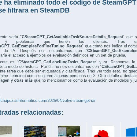
e ha eliminado todo el código de SteamGP
se filtrara en SteamDB
ente sería "
CSteamGPT_GetAvailableTaskSourceDetails_Request
" que s
as y problemas que tienen los clientes. Tras 
mGPT_GetExamplesForFineTuning_Request
" que como nos indica el nomb
s de IA. Después nos encontramos con "
CSteamGPT_GetExamples
aría el acceso a ejemplos de evaluación definidos en un set de prueba.
iente es "
CSteamGPT_GetLabellingTasks_Request
" y su Response, la 
do a modo de historial. Por último nos encontramos con "
CSteamGPT_GetLab
ente tarea que debe ser etiquetada y clasificada. Tras ver todo esto, no qu
hine Learning) como sugieren algunas personas en X. Otro detalle a destac
magen y otras más
que no mencionamos como la evaluación de modelos y ju
:
elchapuzasinformatico.com/2026/04/valve-steamgpt-ia/
adas relacionadas: