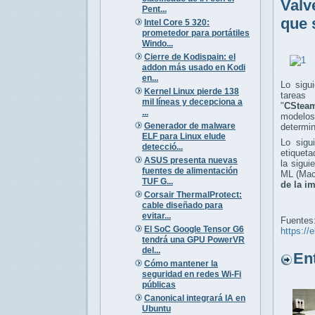
Valv
Pent...
que 
Intel Core 5 320:
prometedor para portátiles
Windo...
Cierre de Kodispain: el
addon más usado en Kodi
en...
Lo sigui
Kernel Linux pierde 138
tare
mil líneas y decepciona a
"
CStea
...
modelo
Generador de malware
determin
ELF para Linux elude
Lo sigu
detecció...
etiqueta
ASUS presenta nuevas
la sigui
fuentes de alimentación
ML (Mac
TUF G...
de la i
Corsair ThermalProtect:
cable diseñado para
evitar...
Fuentes
El SoC Google Tensor G6
https://
tendrá una GPU PowerVR
del...
Entr
Cómo mantener la
seguridad en redes Wi-Fi
públicas
Canonical integrará IA en
Ubuntu