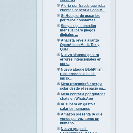
Alerta por fraude que roba
cuentas bancarias con M...
GitHub pierde usuarios
por fallos constantes
Sony exige conexión
mensual para juegos
digitales ...
Analista revela alianza
OpenAI con MediaTek y
Qual...
Nuevo sistema genera
errores intencionales en
corr...
Nuevo ataque BlobPhish
roba credenciales de
inicio...
Meta transmitirá energía
solar desde el espacio pa...
Meta cobraría por guardar
chats en WhatsApp
IA supera en gasto a
salarios humanos
Amazon presenta IA que
vende por voz como un
humano
Nuevo grupo de