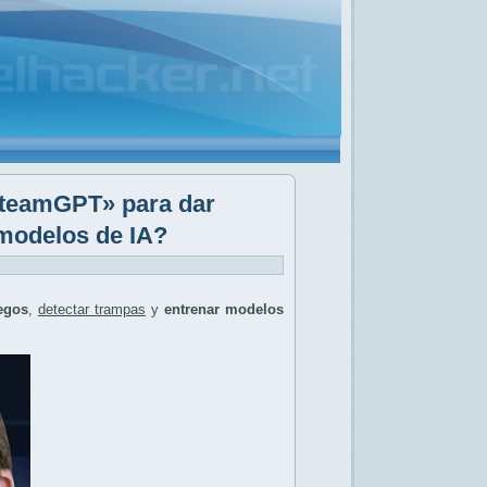
«SteamGPT» para dar
modelos de IA?
egos
,
detectar trampas
y
entrenar modelos