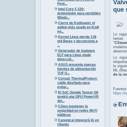
Valv
Pent...
que 
Intel Core 5 320:
prometedor para portátiles
Windo...
Cierre de Kodispain: el
addon más usado en Kodi
en...
Lo sigui
Kernel Linux pierde 138
tare
mil líneas y decepciona a
"
CStea
...
modelo
Generador de malware
determin
ELF para Linux elude
Lo sigu
detecció...
etiqueta
ASUS presenta nuevas
la sigui
fuentes de alimentación
ML (Mac
TUF G...
de la i
Corsair ThermalProtect:
cable diseñado para
evitar...
Fuentes
El SoC Google Tensor G6
https://
tendrá una GPU PowerVR
del...
Entr
Cómo mantener la
seguridad en redes Wi-Fi
públicas
Canonical integrará IA en
Ubuntu