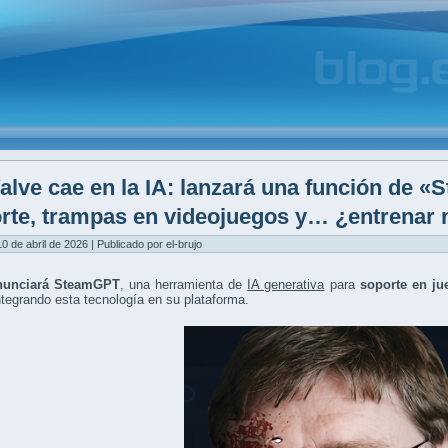
alve cae en la IA: lanzará una función de 
rte, trampas en videojuegos y… ¿entrenar 
10 de abril de 2026 | Publicado por el-brujo
nunciará SteamGPT
, una herramienta de
IA generativa
para
soporte en ju
integrando esta tecnología en su plataforma.