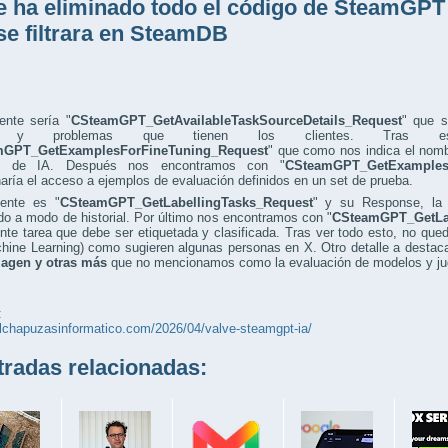
e ha eliminado todo el código de SteamGP
se filtrara en SteamDB
ente sería "
CSteamGPT_GetAvailableTaskSourceDetails_Request
" que s
as y problemas que tienen los clientes. Tras 
mGPT_GetExamplesForFineTuning_Request
" que como nos indica el nomb
s de IA. Después nos encontramos con "
CSteamGPT_GetExamples
aría el acceso a ejemplos de evaluación definidos en un set de prueba.
iente es "
CSteamGPT_GetLabellingTasks_Request
" y su Response, la 
do a modo de historial. Por último nos encontramos con "
CSteamGPT_GetLab
ente tarea que debe ser etiquetada y clasificada. Tras ver todo esto, no qu
hine Learning) como sugieren algunas personas en X. Otro detalle a destac
magen y otras más
que no mencionamos como la evaluación de modelos y ju
:
elchapuzasinformatico.com/2026/04/valve-steamgpt-ia/
adas relacionadas: