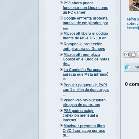
PS5 ahora puede
funcionar con Linux como
un PC gamer
Google enfrenta protesta
Móvil 
masiva de empleados por
sobrevi
c...
lavavaj
Microsoft libera el código
fuente de MS-DOS 1.0 en...
Rompen la protección
anti-piratería de Denuvo
Microsoft reemplaza
Copilot en el Bloc de notas
de...
Etiq
La Comisión Europea
aprecia que Meta infringió
la ...
0 com
Popular paquete de PyPI
con 1 millón de descargas
...
Vision Pro revolucionan
cirugías de cataratas
PS5 podría exigir
conexión mensual a
internet
Movistar presenta fibra
On/Off con pago por uso
di...