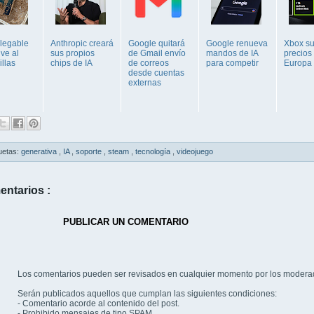
plegable
Anthropic creará
Google quitará
Google renueva
Xbox s
ve al
sus propios
de Gmail envío
mandos de IA
precios
illas
chips de IA
de correos
para competir
Europa
desde cuentas
externas
uetas:
generativa
,
IA
,
soporte
,
steam
,
tecnología
,
videojuego
entarios :
PUBLICAR UN COMENTARIO
Los comentarios pueden ser revisados en cualquier momento por los modera
Serán publicados aquellos que cumplan las siguientes condiciones:
- Comentario acorde al contenido del post.
- Prohibido mensajes de tipo SPAM.