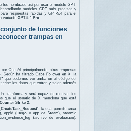
e fue nombrado así por usar el modelo GPT-
desarrollando modelos GPT más precisos y
ara respuestas rápidas y GPT-5.4 para el
a variante
GPT-5.4 Pro
.
 conjunto de funciones
reconocer trampas en
s por OpenAI principalmente, otras empresas
 Según ha filtrado Gabe Follower en X, la
 que podemos ver arriba en el código del
escribe los datos que entran y salen además
la plataforma y será capaz de resolver los
es que el usuario de X menciona que está
Counter-Strike 2
.
CreateTask_Request
", la cual permite crear
), appid (
juego
o app de Steam), steamid
ation_evidence_log (archivo de evaluación),