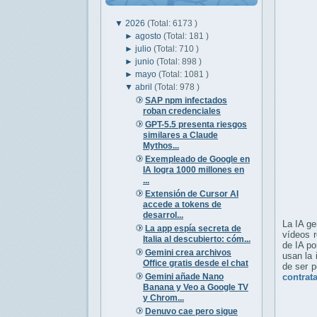
▼
2026
(Total: 6173 )
►
agosto
(Total: 181 )
►
julio
(Total: 710 )
►
junio
(Total: 898 )
►
mayo
(Total: 1081 )
▼
abril
(Total: 978 )
SAP npm infectados
roban credenciales
GPT-5.5 presenta riesgos
similares a Claude
Mythos...
Exempleado de Google en
IA logra 1000 millones en
...
Extensión de Cursor AI
accede a tokens de
desarrol...
La IA g
La app espía secreta de
vídeos 
Italia al descubierto: cóm...
de IA po
Gemini crea archivos
usan la 
Office gratis desde el chat
de ser p
Gemini añade Nano
contrat
Banana y Veo a Google TV
y Chrom...
Denuvo cae pero sigue