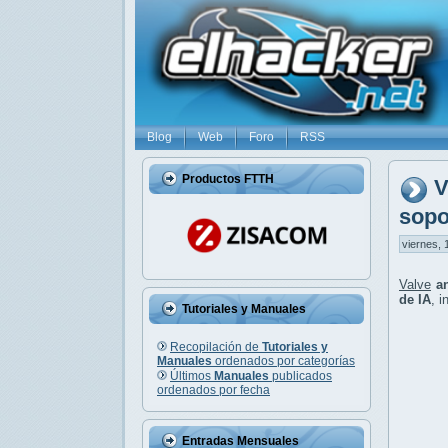
Blog
Web
Foro
RSS
Productos FTTH
V
sopo
viernes, 
Valve
a
de IA
, 
Tutoriales y Manuales
Recopilación de
Tutoriales y
Manuales
ordenados por categorías
Últimos
Manuales
publicados
ordenados por fecha
Entradas Mensuales