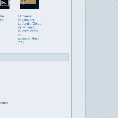
ube
El manual
 en
original del
Legend of Zelda
de Nintendo
muestra cómo
se
acompañaban
los ju...
dores.