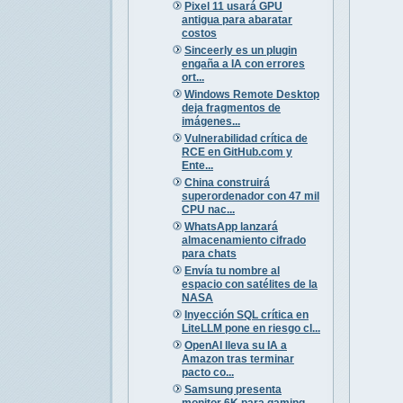
Pixel 11 usará GPU
antigua para abaratar
costos
Sinceerly es un plugin
engaña a IA con errores
ort...
Windows Remote Desktop
deja fragmentos de
imágenes...
Vulnerabilidad crítica de
RCE en GitHub.com y
Ente...
China construirá
superordenador con 47 mil
CPU nac...
WhatsApp lanzará
almacenamiento cifrado
para chats
Envía tu nombre al
espacio con satélites de la
NASA
Inyección SQL crítica en
LiteLLM pone en riesgo cl...
OpenAI lleva su IA a
Amazon tras terminar
pacto co...
Samsung presenta
monitor 6K para gaming