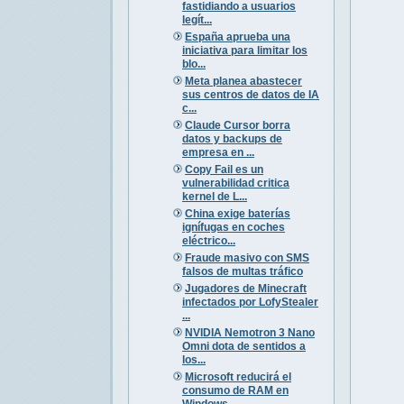
fastidiando a usuarios
legít...
España aprueba una
iniciativa para limitar los
blo...
Meta planea abastecer
sus centros de datos de IA
c...
Claude Cursor borra
datos y backups de
empresa en ...
Copy Fail es un
vulnerabilidad critica
kernel de L...
China exige baterías
ignífugas en coches
eléctrico...
Fraude masivo con SMS
falsos de multas tráfico
Jugadores de Minecraft
infectados por LofyStealer
...
NVIDIA Nemotron 3 Nano
Omni dota de sentidos a
los...
Microsoft reducirá el
consumo de RAM en
Windows