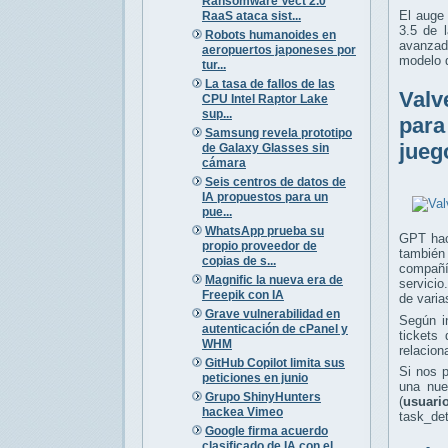
Ransomware Vect 2.0
El auge
RaaS ataca sist...
3.5 de 
Robots humanoides en
avanzad
aeropuertos japoneses por
modelo 
tur...
La tasa de fallos de las
Valv
CPU Intel Raptor Lake
sup...
para
Samsung revela prototipo
jueg
de Galaxy Glasses sin
cámara
Seis centros de datos de
IA propuestos para un
pue...
WhatsApp prueba su
GPT hac
propio proveedor de
también
copias de s...
compañí
Magnific la nueva era de
servicio
Freepik con IA
de varia
Grave vulnerabilidad en
Según i
autenticación de cPanel y
tickets
WHM
relacion
GitHub Copilot limita sus
Si nos 
peticiones en junio
una nue
Grupo ShinyHunters
(
usuari
hackea Vimeo
task_det
Google firma acuerdo
clasificado de IA con el