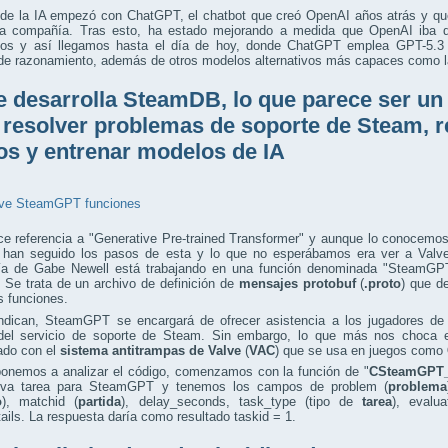
 de la IA empezó con ChatGPT, el chatbot que creó OpenAI años atrás y qu
la compañía. Tras esto, ha estado mejorando a medida que OpenAI iba 
os y así llegamos hasta el día de hoy, donde ChatGPT emplea GPT-5.3 p
de razonamiento, además de otros modelos alternativos más capaces como l
e desarrolla SteamDB, lo que parece ser un
 resolver problemas de soporte de Steam, 
os y entrenar modelos de IA
e referencia a "Generative Pre-trained Transformer" y aunque lo conocemo
 han seguido los pasos de esta y lo que no esperábamos era ver a Valve.
a de Gabe Newell está trabajando en una función denominada "SteamGPT"
. Se trata de un archivo de definición de
mensajes protobuf
(
.proto
) que d
s funciones.
ndican, SteamGPT se encargará de ofrecer asistencia a los jugadores de 
 del servicio de soporte de Steam. Sin embargo, lo que más nos choca 
ado con el
sistema antitrampas
de Valve
(
VAC
) que se usa en juegos como
ponemos a analizar el código, comenzamos con la función de "
CSteamGPT_
va tarea para SteamGPT y tenemos los campos de problem (
problema
o
), matchid (
partida
), delay_seconds, task_type (tipo de
tarea
), evalu
ails. La respuesta daría como resultado taskid = 1.