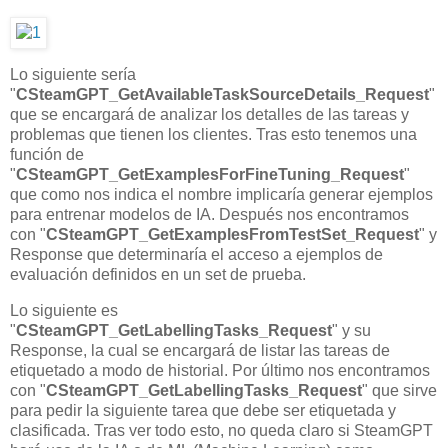
Lo siguiente sería
"
CSteamGPT_GetAvailableTaskSourceDetails_Request
"
que se encargará de analizar los detalles de las tareas y
problemas que tienen los clientes. Tras esto tenemos una
función de
"
CSteamGPT_GetExamplesForFineTuning_Request
"
que como nos indica el nombre implicaría generar ejemplos
para entrenar modelos de IA. Después nos encontramos
con "
CSteamGPT_GetExamplesFromTestSet_Request
" y
Response que determinaría el acceso a ejemplos de
evaluación definidos en un set de prueba.
Lo siguiente es
"
CSteamGPT_GetLabellingTasks_Request
" y su
Response, la cual se encargará de listar las tareas de
etiquetado a modo de historial. Por último nos encontramos
con "
CSteamGPT_GetLabellingTasks_Request
" que sirve
para pedir la siguiente tarea que debe ser etiquetada y
clasificada. Tras ver todo esto, no queda claro si SteamGPT