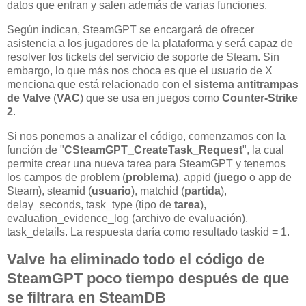
datos que entran y salen además de varias funciones.
Según indican, SteamGPT se encargará de ofrecer
asistencia a los jugadores de la plataforma y será capaz de
resolver los tickets del servicio de soporte de Steam. Sin
embargo, lo que más nos choca es que el usuario de X
menciona que está relacionado con el
sistema antitrampas
de Valve
(
VAC
) que se usa en juegos como
Counter-Strike
2
.
Si nos ponemos a analizar el código, comenzamos con la
función de "
CSteamGPT_CreateTask_Request
", la cual
permite crear una nueva tarea para SteamGPT y tenemos
los campos de problem (
problema
), appid (
juego
o app de
Steam), steamid (
usuario
), matchid (
partida
),
delay_seconds, task_type (tipo de
tarea
),
evaluation_evidence_log (archivo de evaluación),
task_details. La respuesta daría como resultado taskid = 1.
Valve ha eliminado todo el código de
SteamGPT poco tiempo después de que
se filtrara en SteamDB