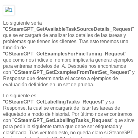
Lo siguiente sería
"
CSteamGPT_GetAvailableTaskSourceDetails_Request
"
que se encargará de analizar los detalles de las tareas y
problemas que tienen los clientes. Tras esto tenemos una
función de
"
CSteamGPT_GetExamplesForFineTuning_Request
"
que como nos indica el nombre implicaría generar ejemplos
para entrenar modelos de IA. Después nos encontramos
con "
CSteamGPT_GetExamplesFromTestSet_Request
" y
Response que determinaría el acceso a ejemplos de
evaluación definidos en un set de prueba.
Lo siguiente es
"
CSteamGPT_GetLabellingTasks_Request
" y su
Response, la cual se encargará de listar las tareas de
etiquetado a modo de historial. Por último nos encontramos
con "
CSteamGPT_GetLabellingTasks_Request
" que sirve
para pedir la siguiente tarea que debe ser etiquetada y
clasificada. Tras ver todo esto, no queda claro si SteamGPT