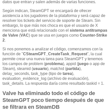
datos que entran y salen además de varias funciones.
Según indican, SteamGPT se encargará de ofrecer
asistencia a los jugadores de la plataforma y será capaz de
resolver los tickets del servicio de soporte de Steam. Sin
embargo, lo que más nos choca es que el usuario de X
menciona que está relacionado con el
sistema antitrampas
de Valve
(
VAC
) que se usa en juegos como
Counter-Strike
2
.
Si nos ponemos a analizar el código, comenzamos con la
función de "
CSteamGPT_CreateTask_Request
", la cual
permite crear una nueva tarea para SteamGPT y tenemos
los campos de problem (
problema
), appid (
juego
o app de
Steam), steamid (
usuario
), matchid (
partida
),
delay_seconds, task_type (tipo de
tarea
),
evaluation_evidence_log (archivo de evaluación),
task_details. La respuesta daría como resultado taskid = 1.
Valve ha eliminado todo el código de
SteamGPT poco tiempo después de que
se filtrara en SteamDB