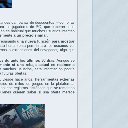
 grandes campañas de descuentos —como las
ara los jugadores de PC, que esperan esos
én es habitual que muchos usuarios intenten
temente a un precio similar
.
 preparando
una nueva función para mostrar
sta herramienta permitiría a los usuarios ver
ternos o extensiones del navegador, algo que
os durante los últimos 30 días
. Aunque se
ente si una rebaja actual es realmente
a muchos usuarios, esta información podría
 futuras ofertas.
am. Desde hace años,
herramientas externas
cios de miles de juegos en la plataforma.
ntiene registros históricos que se remontan
uienes quieren saber si una oferta merece