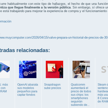
rre habitualmente con este tipo de hallazgos, el hecho de que una función
ntiza que llegue finalmente a la versión pública
. Sin embargo, sí ofrece u
e está trabajando para mejorar la experiencia de compra y el funcionamiento 
ormación
:
www.muycomputer.com/2026/04/15/valve-prepara-un-historial-de-precios-de-30
adas relacionadas:
1: más
OpenAI abarata
Snapdragon
Qualcomm
Steam d
y con
sus modelos
sube precios
aumentará el
sentenc
 RAM
pequeños para
precio de todos
hardwar
captar fondos
sus chips: los
más usa
smartphones
8 Cores
seguirán
de RAM, 
subiendo de...