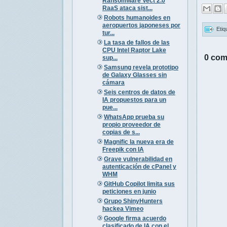
Ransomware Vect 2.0
RaaS ataca sist...
Robots humanoides en
aeropuertos japoneses por
Etiq
tur...
La tasa de fallos de las
CPU Intel Raptor Lake
0 com
sup...
Samsung revela prototipo
de Galaxy Glasses sin
cámara
Seis centros de datos de
IA propuestos para un
pue...
WhatsApp prueba su
propio proveedor de
copias de s...
Magnific la nueva era de
Freepik con IA
Grave vulnerabilidad en
autenticación de cPanel y
WHM
GitHub Copilot limita sus
peticiones en junio
Grupo ShinyHunters
hackea Vimeo
Google firma acuerdo
clasificado de IA con el