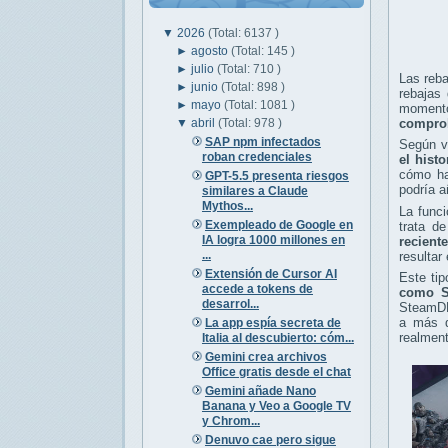
▼
2026
(Total: 6137 )
►
agosto
(Total: 145 )
►
julio
(Total: 710 )
Las reb
►
junio
(Total: 898 )
rebajas
►
mayo
(Total: 1081 )
momentos
▼
abril
(Total: 978 )
comprob
SAP npm infectados
Según va
roban credenciales
el hist
cómo ha 
GPT-5.5 presenta riesgos
podría a
similares a Claude
Mythos...
La func
Exempleado de Google en
trata de
IA logra 1000 millones en
recient
...
resultar
Extensión de Cursor AI
Este ti
accede a tokens de
como St
desarrol...
SteamDB
a más d
La app espía secreta de
realment
Italia al descubierto: cóm...
Gemini crea archivos
Office gratis desde el chat
Gemini añade Nano
Banana y Veo a Google TV
y Chrom...
Denuvo cae pero sigue