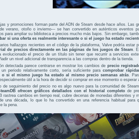
ajas y promociones forman parte del ADN de Steam desde hace años. Las
 de verano, otoño o invierno— se han convertido en auténticos eventos p
 para ampliar su biblioteca a precios mucho más bajos. Sin embargo, tambi
ar si una oferta es realmente interesante o si el juego ha estado recien
rios hallazgos recientes en el código de la plataforma, Valve podría estar
orial de precios directamente en las páginas de los juegos de Steam
. E
evolucionado el precio de un título sin tener que recurrir a servicios ex
ñadir un nivel adicional de transparencia a las compras dentro de la tienda.
ión detectada parece centrarse en mostrar los cambios de
precio registrad
 un periodo relativamente corto, sería suficiente para
comprobar rápidam
e o si el mismo juego ha estado al mismo precio semanas atrás
. Par
 especialmente útil a la hora de decidir si comprar en ese momento o esperar a
po de seguimiento del precio no es algo nuevo para la comunidad de Ste
eamDB ofrecen gráficos detallados con el historial completo
de pre
 rastrea cambios en tiempo real, cubre decenas de monedas diferentes y ma
e una década, lo que lo ha convertido en una referencia habitual para q
e la pena.