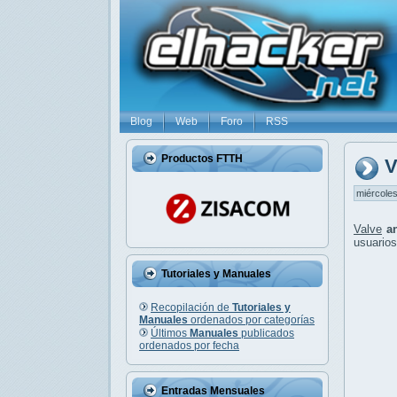
Blog
Web
Foro
RSS
Productos FTTH
V
miércoles
Valve
a
usuarios
Tutoriales y Manuales
Recopilación de
Tutoriales y
Manuales
ordenados por categorías
Últimos
Manuales
publicados
ordenados por fecha
Entradas Mensuales