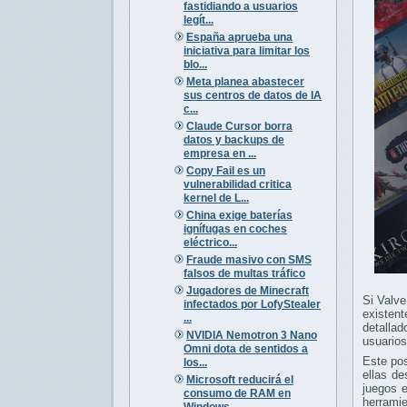
fastidiando a usuarios
legít...
España aprueba una
iniciativa para limitar los
blo...
Meta planea abastecer
sus centros de datos de IA
c...
Claude Cursor borra
datos y backups de
empresa en ...
Copy Fail es un
vulnerabilidad critica
kernel de L...
China exige baterías
ignífugas en coches
eléctrico...
Fraude masivo con SMS
falsos de multas tráfico
Jugadores de Minecraft
Si Valve
infectados por LofyStealer
existent
...
detallad
NVIDIA Nemotron 3 Nano
usuarios
Omni dota de sentidos a
Este po
los...
ellas de
Microsoft reducirá el
juegos 
consumo de RAM en
herramie
Windows