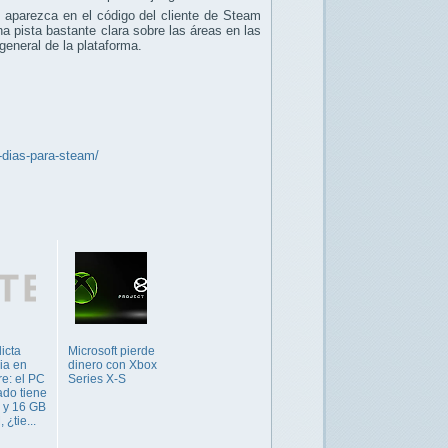
 aparezca en el código del cliente de Steam
na pista bastante clara sobre las áreas en las
general de la plataforma.
-dias-para-steam/
icta
Microsoft pierde
ia en
dinero con Xbox
e: el PC
Series X-S
do tiene
 y 16 GB
¿tie...