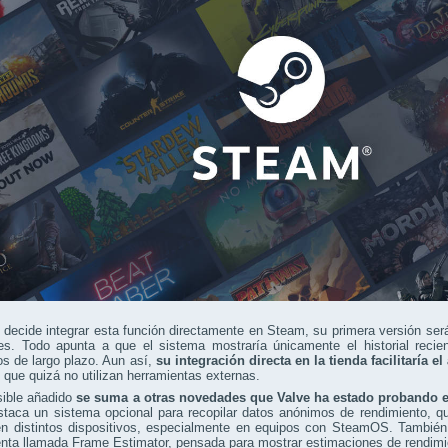
 decide integrar esta función directamente en Steam, su primera versión ser
es. Todo apunta a que el sistema mostraría únicamente el historial recien
os de largo plazo. Aun así,
su integración directa en la tienda facilitaría 
 que quizá no utilizan herramientas externas.
sible añadido
se suma a otras novedades que Valve ha estado probando 
staca un sistema opcional para recopilar datos anónimos de rendimiento, que
en distintos dispositivos, especialmente en equipos con SteamOS. También
nta llamada Frame Estimator, pensada para mostrar estimaciones de rendimi