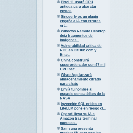
Pixel 11 usará GPU
antigua para abaratar
costos
Sinceerly es un plugin
engaña a IA con errores
ort...
Windows Remote Desktop
deja fragmentos de
imágenes...
Vulnerabilidad crítica de
RCE en GitHub.com y
Ente...
China construirá
superordenador con 47 mil
CPU nac...
WhatsApp lanzará
almacenamiento cifrado
para chats
Envía tu nombre al
espacio con satélites de la
NASA
Inyección SQL crítica en
LiteLLM pone en riesgo cl...
OpenAI lleva su IA a
Amazon tras terminar
pacto co...
Samsung presenta
monitor 6K para gaming