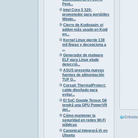
Pent...
Intel Core 5 320:
prometedor para portátiles
Windo...
Cierre de Kodispain: el
addon más usado en Kodi
en...
Kernel Linux pierde 138
mil líneas y decepciona a
...
Generador de malware
ELF para Linux elude
detecció...
ASUS presenta nuevas
fuentes de alimentación
TUF G...
Corsair ThermalProtect:
cable diseñado para
evitar...
El SoC Google Tensor G6
tendrá una GPU PowerVR
del...
Cómo mantener la
Entrada
seguridad en redes Wi-Fi
públicas
Canonical integrará IA en
Ubuntu