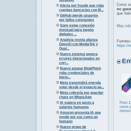
Como ocu
Alerta por fraude que roba
no gara
cuentas bancarias con M...
que Valv
GitHub pierde usuarios
por fallos constantes
Sony exige conexión
Más inf
mensual para juegos
digitales ...
Analista revela alianza
Fuentes
OpenAI con MediaTek y
https://
Qual...
Nuevo sistema genera
errores intencionales en
Entr
corr...
Nuevo ataque BlobPhish
roba credenciales de
inicio...
Meta transmitirá energía
solar desde el espacio pa...
Meta cobraría por guardar
chats en WhatsApp
IA supera en gasto a
Pixel 1
caros 
salarios humanos
menos
Amazon presenta IA que
vende por voz como un
humano
Nuevo grupo de