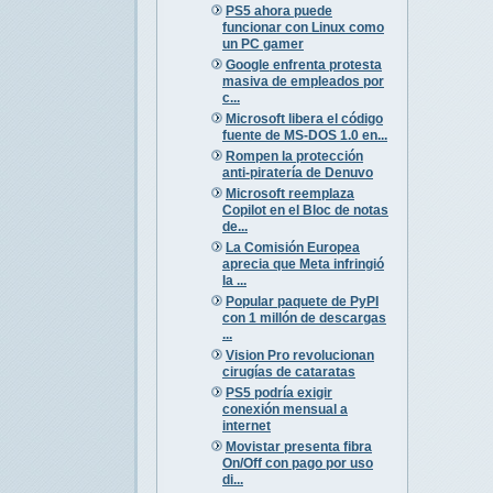
PS5 ahora puede
funcionar con Linux como
un PC gamer
Google enfrenta protesta
masiva de empleados por
c...
Microsoft libera el código
fuente de MS-DOS 1.0 en...
Rompen la protección
anti-piratería de Denuvo
Microsoft reemplaza
Copilot en el Bloc de notas
de...
La Comisión Europea
aprecia que Meta infringió
la ...
Popular paquete de PyPI
con 1 millón de descargas
...
Vision Pro revolucionan
cirugías de cataratas
PS5 podría exigir
conexión mensual a
internet
Movistar presenta fibra
On/Off con pago por uso
di...