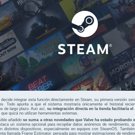
 decide integrar esta función directamente en Steam, su primera versión ser
es. Todo apunta a que el sistema mostraría únicamente el historial recien
os de largo plazo. Aun así,
su integración directa en la tienda facilitaría 
 que quizá no utilizan herramientas externas.
sible añadido
se suma a otras novedades que Valve ha estado probando 
staca un sistema opcional para recopilar datos anónimos de rendimiento, que
en distintos dispositivos, especialmente en equipos con SteamOS. También
nta llamada Frame Estimator, pensada para mostrar estimaciones de rendimi