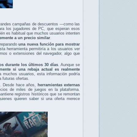
 grandes campañas de descuentos —como las
ara los jugadores de PC, que esperan esos
én es habitual que muchos usuarios intenten
temente a un precio similar
.
 preparando
una nueva función para mostrar
sta herramienta permitiría a los usuarios ver
ternos o extensiones del navegador, algo que
os durante los últimos 30 días
. Aunque se
ente si una rebaja actual es realmente
a muchos usuarios, esta información podría
 futuras ofertas.
am. Desde hace años,
herramientas externas
cios de miles de juegos en la plataforma.
ntiene registros históricos que se remontan
uienes quieren saber si una oferta merece