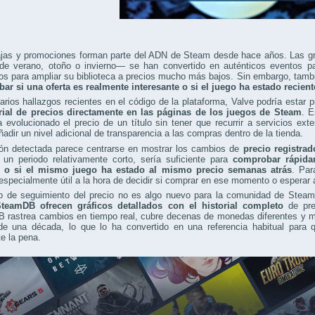
ajas y promociones forman parte del ADN de Steam desde hace años. Las
 de verano, otoño o invierno— se han convertido en auténticos eventos p
 para ampliar su biblioteca a precios mucho más bajos. Sin embargo, tambi
ar si una oferta es realmente interesante o si el juego ha estado recien
rios hallazgos recientes en el código de la plataforma, Valve podría estar
orial de precios directamente en las páginas de los juegos de Steam
. E
evolucionado el precio de un título sin tener que recurrir a servicios ex
ñadir un nivel adicional de transparencia a las compras dentro de la tienda.
ión detectada parece centrarse en mostrar los cambios de
precio registrad
 un periodo relativamente corto, sería suficiente para
comprobar rápidam
e o si el mismo juego ha estado al mismo precio semanas atrás
. Par
 especialmente útil a la hora de decidir si comprar en ese momento o esperar a
po de seguimiento del precio no es algo nuevo para la comunidad de Ste
eamDB ofrecen gráficos detallados con el historial completo
de pre
 rastrea cambios en tiempo real, cubre decenas de monedas diferentes y ma
e una década, lo que lo ha convertido en una referencia habitual para q
e la pena.