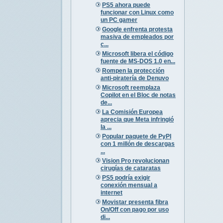
PS5 ahora puede
funcionar con Linux como
un PC gamer
Google enfrenta protesta
masiva de empleados por
c...
Microsoft libera el código
fuente de MS-DOS 1.0 en...
Rompen la protección
anti-piratería de Denuvo
Microsoft reemplaza
Copilot en el Bloc de notas
de...
La Comisión Europea
aprecia que Meta infringió
la ...
Popular paquete de PyPI
con 1 millón de descargas
...
Vision Pro revolucionan
cirugías de cataratas
PS5 podría exigir
conexión mensual a
internet
Movistar presenta fibra
On/Off con pago por uso
di...