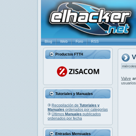
Blog
Web
Foro
RSS
Productos FTTH
V
miércoles
Valve
a
usuarios
Tutoriales y Manuales
Recopilación de
Tutoriales y
Manuales
ordenados por categorías
Últimos
Manuales
publicados
ordenados por fecha
Entradas Mensuales