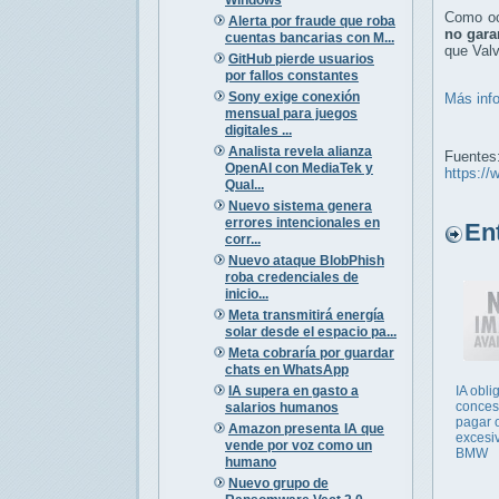
Como ocu
Alerta por fraude que roba
no gara
cuentas bancarias con M...
que Valv
GitHub pierde usuarios
por fallos constantes
Sony exige conexión
Más inf
mensual para juegos
digitales ...
Analista revela alianza
Fuentes
OpenAI con MediaTek y
https://
Qual...
Nuevo sistema genera
errores intencionales en
Entr
corr...
Nuevo ataque BlobPhish
roba credenciales de
inicio...
Meta transmitirá energía
solar desde el espacio pa...
Meta cobraría por guardar
chats en WhatsApp
IA supera en gasto a
IA obli
conces
salarios humanos
pagar o
Amazon presenta IA que
excesi
vende por voz como un
BMW
humano
Nuevo grupo de