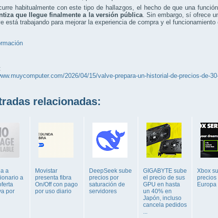
rre habitualmente con este tipo de hallazgos, el hecho de que una función
ntiza que llegue finalmente a la versión pública
. Sin embargo, sí ofrece u
e está trabajando para mejorar la experiencia de compra y el funcionamiento 
ormación
:
www.muycomputer.com/2026/04/15/valve-prepara-un-historial-de-precios-de-30
adas relacionadas:
ga a
Movistar
DeepSeek sube
GIGABYTE sube
Xbox s
ionario a
presenta fibra
precios por
el precio de sus
precios
ferta
On/Off con pago
saturación de
GPU en hasta
Europa
va por
por uso diario
servidores
un 40% en
Japón, incluso
cancela pedidos
...