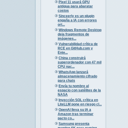
Pixel 11 usará GPU
antigua para abaratar
costos
Sinceerly es un plugin
engaña a IA con errores
ort...
Windows Remote Desktop
deja fragmentos de
imágenes...
Vulnerabilidad crítica de
RCE en GitHub.com y
Ente...
China construirá
superordenador con 47 mil
CPU nac...
WhatsApp lanzará
almacenamiento cifrado
para chats
Envía tu nombre al
espacio con satélites de la
NASA
Inyección SQL crítica en
LiteLLM pone en riesgo cl...
OpenAI lleva su IA a
Amazon tras terminar
pacto co...
Samsung presenta
monitor 6K para gaming