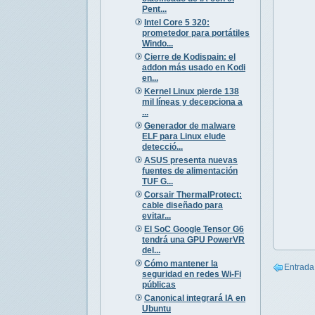
Pent...
Intel Core 5 320:
prometedor para portátiles
Windo...
Cierre de Kodispain: el
addon más usado en Kodi
en...
Kernel Linux pierde 138
mil líneas y decepciona a
...
Generador de malware
ELF para Linux elude
detecció...
ASUS presenta nuevas
fuentes de alimentación
TUF G...
Corsair ThermalProtect:
cable diseñado para
evitar...
El SoC Google Tensor G6
tendrá una GPU PowerVR
del...
Cómo mantener la
Entrada
seguridad en redes Wi-Fi
públicas
Canonical integrará IA en
Ubuntu