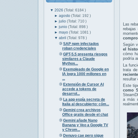
▼
2026
(Total: 6184 )
►
agosto
(Total: 192 )
►
julio
(Total: 710 )
Las reb
►
junio
(Total: 898 )
rebajas
►
mayo
(Total: 1081 )
momentos
▼
abril
(Total: 978 )
comprob
SAP npm infectados
Según va
roban credenciales
el hist
cómo ha 
GPT-5.5 presenta riesgos
podría a
similares a Claude
Mythos...
La func
Exempleado de Google en
trata de
IA logra 1000 millones en
recient
...
resultar
Extensión de Cursor AI
Este ti
accede a tokens de
como St
desarrol...
SteamDB
a más d
La app espía secreta de
realment
Italia al descubierto: cóm...
Gemini crea archivos
Office gratis desde el chat
Gemini añade Nano
Banana y Veo a Google TV
y Chrom...
Denuvo cae pero sigue