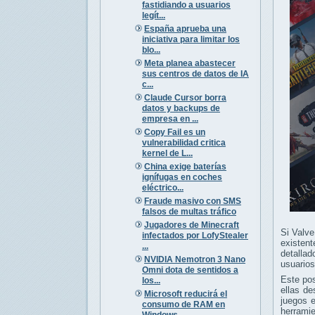
fastidiando a usuarios
legít...
España aprueba una
iniciativa para limitar los
blo...
Meta planea abastecer
sus centros de datos de IA
c...
Claude Cursor borra
datos y backups de
empresa en ...
Copy Fail es un
vulnerabilidad critica
kernel de L...
China exige baterías
ignífugas en coches
eléctrico...
Fraude masivo con SMS
falsos de multas tráfico
Jugadores de Minecraft
Si Valve
infectados por LofyStealer
existent
...
detallad
NVIDIA Nemotron 3 Nano
usuarios
Omni dota de sentidos a
Este po
los...
ellas de
Microsoft reducirá el
juegos 
consumo de RAM en
herramie
Windows