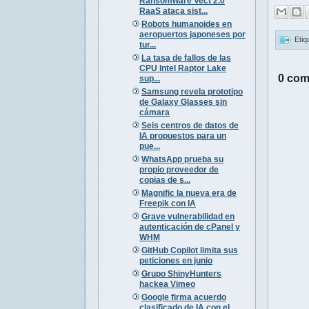
Ransomware Vect 2.0
RaaS ataca sist...
Robots humanoides en
aeropuertos japoneses por
Etiq
tur...
La tasa de fallos de las
CPU Intel Raptor Lake
0 com
sup...
Samsung revela prototipo
de Galaxy Glasses sin
cámara
Seis centros de datos de
IA propuestos para un
pue...
WhatsApp prueba su
propio proveedor de
copias de s...
Magnific la nueva era de
Freepik con IA
Grave vulnerabilidad en
autenticación de cPanel y
WHM
GitHub Copilot limita sus
peticiones en junio
Grupo ShinyHunters
hackea Vimeo
Google firma acuerdo
clasificado de IA con el