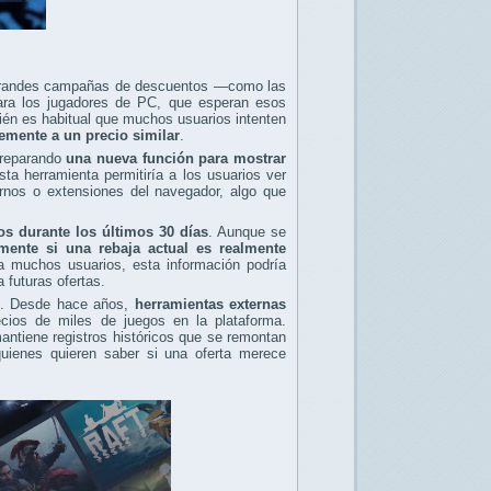
 grandes campañas de descuentos —como las
ara los jugadores de PC, que esperan esos
én es habitual que muchos usuarios intenten
temente a un precio similar
.
 preparando
una nueva función para mostrar
sta herramienta permitiría a los usuarios ver
ternos o extensiones del navegador, algo que
os durante los últimos 30 días
. Aunque se
ente si una rebaja actual es realmente
a muchos usuarios, esta información podría
 futuras ofertas.
am. Desde hace años,
herramientas externas
cios de miles de juegos en la plataforma.
ntiene registros históricos que se remontan
uienes quieren saber si una oferta merece