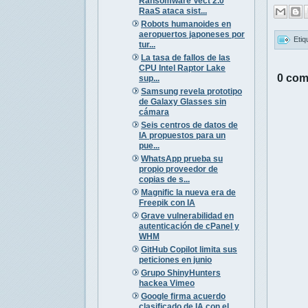
Ransomware Vect 2.0
RaaS ataca sist...
Robots humanoides en
aeropuertos japoneses por
Etiq
tur...
La tasa de fallos de las
CPU Intel Raptor Lake
0 com
sup...
Samsung revela prototipo
de Galaxy Glasses sin
cámara
Seis centros de datos de
IA propuestos para un
pue...
WhatsApp prueba su
propio proveedor de
copias de s...
Magnific la nueva era de
Freepik con IA
Grave vulnerabilidad en
autenticación de cPanel y
WHM
GitHub Copilot limita sus
peticiones en junio
Grupo ShinyHunters
hackea Vimeo
Google firma acuerdo
clasificado de IA con el