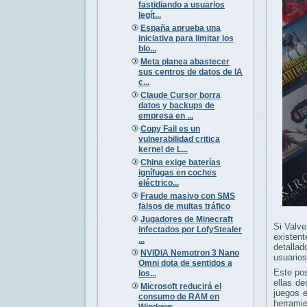
fastidiando a usuarios
legít...
España aprueba una
iniciativa para limitar los
blo...
Meta planea abastecer
sus centros de datos de IA
c...
Claude Cursor borra
datos y backups de
empresa en ...
Copy Fail es un
vulnerabilidad critica
kernel de L...
China exige baterías
ignífugas en coches
eléctrico...
Fraude masivo con SMS
falsos de multas tráfico
Jugadores de Minecraft
Si Valve
infectados por LofyStealer
existent
...
detallad
NVIDIA Nemotron 3 Nano
usuarios
Omni dota de sentidos a
Este po
los...
ellas de
Microsoft reducirá el
juegos 
consumo de RAM en
herramie
Windows