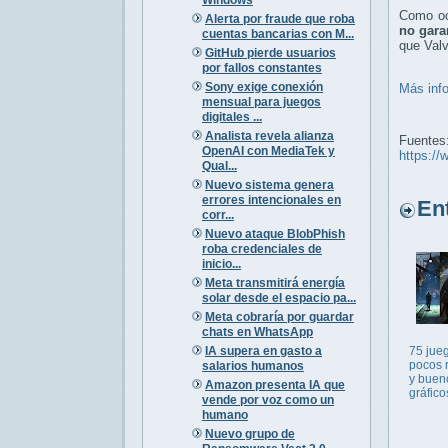
Como ocu
Alerta por fraude que roba
no gara
cuentas bancarias con M...
que Valv
GitHub pierde usuarios
por fallos constantes
Sony exige conexión
Más inf
mensual para juegos
digitales ...
Analista revela alianza
Fuentes
OpenAI con MediaTek y
https://
Qual...
Nuevo sistema genera
errores intencionales en
Entr
corr...
Nuevo ataque BlobPhish
roba credenciales de
inicio...
Meta transmitirá energía
solar desde el espacio pa...
Meta cobraría por guardar
chats en WhatsApp
IA supera en gasto a
75 jue
pocos r
salarios humanos
y buen
Amazon presenta IA que
gráfico
vende por voz como un
humano
Nuevo grupo de