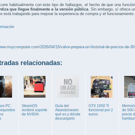
rre habitualmente con este tipo de hallazgos, el hecho de que una función
ntiza que llegue finalmente a la versión pública
. Sin embargo, sí ofrece u
e está trabajando para mejorar la experiencia de compra y el funcionamiento 
ormación
:
www.muycomputer.com/2026/04/15/valve-prepara-un-historial-de-precios-de-30
adas relacionadas:
gos PC:
SteamOS
Guía del
GTX 1050 Ti
Memori
equisitos
recibirá soporte
Abandonware:
funcional por 2
de 500 
os
de NVIDIA
qué es y dónde
euros
precio 
s
descargarlo
hambur