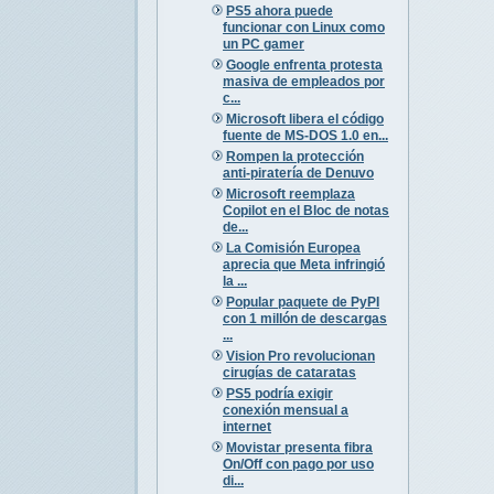
PS5 ahora puede
funcionar con Linux como
un PC gamer
Google enfrenta protesta
masiva de empleados por
c...
Microsoft libera el código
fuente de MS-DOS 1.0 en...
Rompen la protección
anti-piratería de Denuvo
Microsoft reemplaza
Copilot en el Bloc de notas
de...
La Comisión Europea
aprecia que Meta infringió
la ...
Popular paquete de PyPI
con 1 millón de descargas
...
Vision Pro revolucionan
cirugías de cataratas
PS5 podría exigir
conexión mensual a
internet
Movistar presenta fibra
On/Off con pago por uso
di...