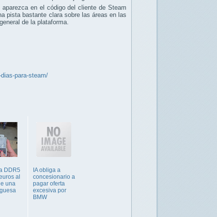
 aparezca en el código del cliente de Steam
na pista bastante clara sobre las áreas en las
general de la plataforma.
-dias-para-steam/
a DDR5
IA obliga a
euros al
concesionario a
de una
pagar oferta
guesa
excesiva por
BMW