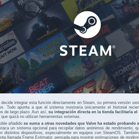
 decide integrar esta función directamente en Steam, su primera versión ser
es. Todo apunta a que el sistema mostraría únicamente el historial recien
os de largo plazo. Aun así,
su integración directa en la tienda facilitaría 
 que quizá no utilizan herramientas externas.
sible añadido
se suma a otras novedades que Valve ha estado probando 
staca un sistema opcional para recopilar datos anónimos de rendimiento, que
en distintos dispositivos, especialmente en equipos con SteamOS. También
nta llamada Frame Estimator, pensada para mostrar estimaciones de rendimi