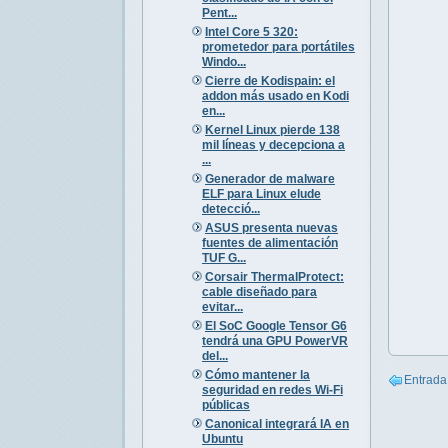
Pent...
Intel Core 5 320:
prometedor para portátiles
Windo...
Cierre de Kodispain: el
addon más usado en Kodi
en...
Kernel Linux pierde 138
mil líneas y decepciona a
...
Generador de malware
ELF para Linux elude
detecció...
ASUS presenta nuevas
fuentes de alimentación
TUF G...
Corsair ThermalProtect:
cable diseñado para
evitar...
El SoC Google Tensor G6
tendrá una GPU PowerVR
del...
Cómo mantener la
Entrada
seguridad en redes Wi-Fi
públicas
Canonical integrará IA en
Ubuntu