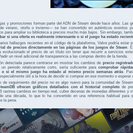
ajas y promociones forman parte del ADN de Steam desde hace años. Las
 de verano, otoño o invierno— se han convertido en auténticos eventos p
 para ampliar su biblioteca a precios mucho más bajos. Sin embargo, tambi
ar si una oferta es realmente interesante o si el juego ha estado recien
rios hallazgos recientes en el código de la plataforma, Valve podría estar
orial de precios directamente en las páginas de los juegos de Steam
. E
evolucionado el precio de un título sin tener que recurrir a servicios ex
ñadir un nivel adicional de transparencia a las compras dentro de la tienda.
ión detectada parece centrarse en mostrar los cambios de
precio registrad
 un periodo relativamente corto, sería suficiente para
comprobar rápidam
e o si el mismo juego ha estado al mismo precio semanas atrás
. Par
 especialmente útil a la hora de decidir si comprar en ese momento o esperar a
po de seguimiento del precio no es algo nuevo para la comunidad de Ste
eamDB ofrecen gráficos detallados con el historial completo
de pre
 rastrea cambios en tiempo real, cubre decenas de monedas diferentes y ma
e una década, lo que lo ha convertido en una referencia habitual para q
e la pena.