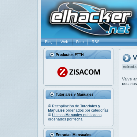
Blog
Web
Foro
RSS
Productos FTTH
V
miércoles
Valve
a
usuarios
Tutoriales y Manuales
Recopilación de
Tutoriales y
Manuales
ordenados por categorías
Últimos
Manuales
publicados
ordenados por fecha
Entradas Mensuales