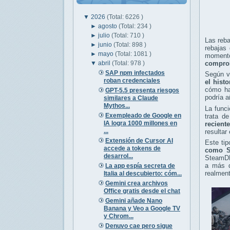
▼
2026
(Total: 6226 )
►
agosto
(Total: 234 )
►
julio
(Total: 710 )
Las reb
►
junio
(Total: 898 )
rebajas
►
mayo
(Total: 1081 )
momentos
▼
abril
(Total: 978 )
comprob
SAP npm infectados
Según va
roban credenciales
el hist
cómo ha 
GPT-5.5 presenta riesgos
podría a
similares a Claude
Mythos...
La func
Exempleado de Google en
trata de
IA logra 1000 millones en
recient
...
resultar
Extensión de Cursor AI
Este ti
accede a tokens de
como St
desarrol...
SteamDB
a más d
La app espía secreta de
realment
Italia al descubierto: cóm...
Gemini crea archivos
Office gratis desde el chat
Gemini añade Nano
Banana y Veo a Google TV
y Chrom...
Denuvo cae pero sigue