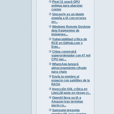
Pixel 11 usará GPU
antigua para abaratar
costos
Sinceerly es un plugin
engaña a IA con errores
ort...
Windows Remote Desktop
deja fragmentos de
imágenes...
Vulnerabilidad crítica de
RCE en GitHub.com y
Ente...
China construirá
superordenador con 47 mil
CPU nac...
WhatsApp lanzará
almacenamiento cifrado
para chats
Envía tu nombre al
espacio con satélites de la
NASA
Inyección SQL crítica en
LiteLLM pone en riesgo cl...
OpenAI lleva su IA a
Amazon tras terminar
pacto co...
Samsung presenta
monitor 6K para gaming