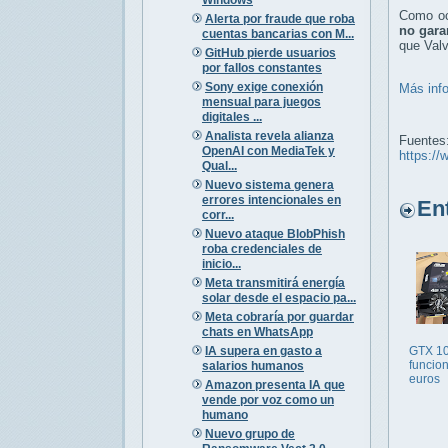
Como ocu
Alerta por fraude que roba
no gara
cuentas bancarias con M...
que Valv
GitHub pierde usuarios
por fallos constantes
Sony exige conexión
Más inf
mensual para juegos
digitales ...
Analista revela alianza
Fuentes
OpenAI con MediaTek y
https://
Qual...
Nuevo sistema genera
errores intencionales en
Entr
corr...
Nuevo ataque BlobPhish
roba credenciales de
inicio...
Meta transmitirá energía
solar desde el espacio pa...
Meta cobraría por guardar
chats en WhatsApp
IA supera en gasto a
GTX 10
funcion
salarios humanos
euros
Amazon presenta IA que
vende por voz como un
humano
Nuevo grupo de