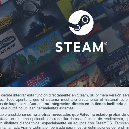
 decide integrar esta función directamente en Steam, su primera versión ser
es. Todo apunta a que el sistema mostraría únicamente el historial recien
os de largo plazo. Aun así,
su integración directa en la tienda facilitaría 
 que quizá no utilizan herramientas externas.
sible añadido
se suma a otras novedades que Valve ha estado probando 
staca un sistema opcional para recopilar datos anónimos de rendimiento, que
en distintos dispositivos, especialmente en equipos con SteamOS. También
nta llamada Frame Estimator, pensada para mostrar estimaciones de rendimi