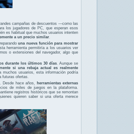
 grandes campañas de descuentos —como las
ara los jugadores de PC, que esperan esos
én es habitual que muchos usuarios intenten
temente a un precio similar
.
 preparando
una nueva función para mostrar
sta herramienta permitiría a los usuarios ver
ternos o extensiones del navegador, algo que
os durante los últimos 30 días
. Aunque se
ente si una rebaja actual es realmente
a muchos usuarios, esta información podría
 futuras ofertas.
am. Desde hace años,
herramientas externas
cios de miles de juegos en la plataforma.
ntiene registros históricos que se remontan
uienes quieren saber si una oferta merece