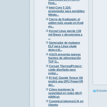
Pent...
Intel Core 5 320:
prometedor para portátiles
Windo...
Cierre de Kodispain: el
addon más usado en Kodi
en...
Kernel Linux pierde 138
mil líneas y decepciona a
...
Generador de malware
ELF para Linux elude
detecció...
ASUS presenta nuevas
fuentes de alimentación
TUF G...
Corsair ThermalProtect:
cable diseñado para
evitar...
El SoC Google Tensor G6
tendrá una GPU PowerVR
del...
Cómo mantener la
Entrada
seguridad en redes Wi-Fi
públicas
Canonical integrará IA en
Ubuntu