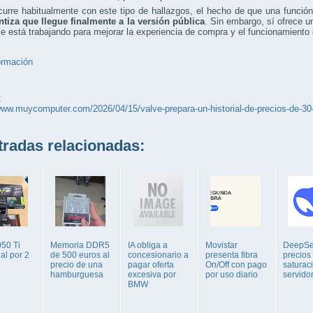
rre habitualmente con este tipo de hallazgos, el hecho de que una función
ntiza que llegue finalmente a la versión pública
. Sin embargo, sí ofrece u
e está trabajando para mejorar la experiencia de compra y el funcionamiento 
ormación
:
www.muycomputer.com/2026/04/15/valve-prepara-un-historial-de-precios-de-30
adas relacionadas:
50 Ti
Memoria DDR5
IA obliga a
Movistar
DeepSe
al por 2
de 500 euros al
concesionario a
presenta fibra
precios
precio de una
pagar oferta
On/Off con pago
saturac
hamburguesa
excesiva por
por uso diario
servido
BMW