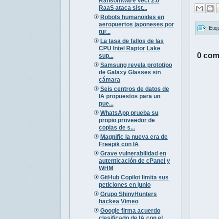
Ransomware Vect 2.0
RaaS ataca sist...
Robots humanoides en
aeropuertos japoneses por
Etiq
tur...
La tasa de fallos de las
CPU Intel Raptor Lake
0 com
sup...
Samsung revela prototipo
de Galaxy Glasses sin
cámara
Seis centros de datos de
IA propuestos para un
pue...
WhatsApp prueba su
propio proveedor de
copias de s...
Magnific la nueva era de
Freepik con IA
Grave vulnerabilidad en
autenticación de cPanel y
WHM
GitHub Copilot limita sus
peticiones en junio
Grupo ShinyHunters
hackea Vimeo
Google firma acuerdo
clasificado de IA con el