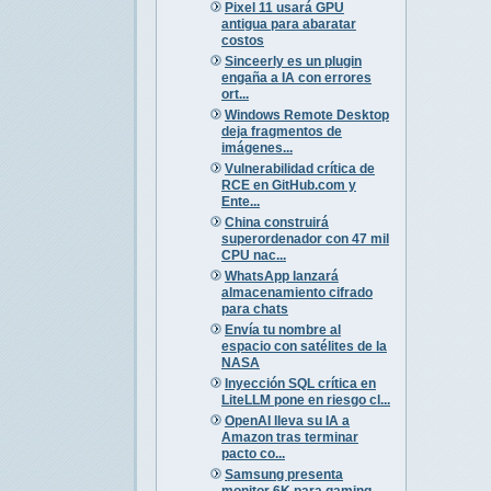
Pixel 11 usará GPU
antigua para abaratar
costos
Sinceerly es un plugin
engaña a IA con errores
ort...
Windows Remote Desktop
deja fragmentos de
imágenes...
Vulnerabilidad crítica de
RCE en GitHub.com y
Ente...
China construirá
superordenador con 47 mil
CPU nac...
WhatsApp lanzará
almacenamiento cifrado
para chats
Envía tu nombre al
espacio con satélites de la
NASA
Inyección SQL crítica en
LiteLLM pone en riesgo cl...
OpenAI lleva su IA a
Amazon tras terminar
pacto co...
Samsung presenta
monitor 6K para gaming