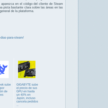
 aparezca en el código del cliente de Steam
na pista bastante clara sobre las áreas en las
general de la plataforma.
-dias-para-steam/
ek sube
GIGABYTE sube
 por
el precio de sus
ión de
GPU en hasta
res
un 40% en
Japón, incluso
cancela pedidos
...