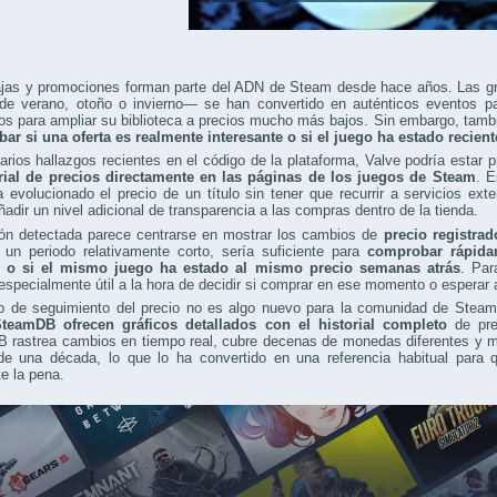
ajas y promociones forman parte del ADN de Steam desde hace años. Las
 de verano, otoño o invierno— se han convertido en auténticos eventos p
 para ampliar su biblioteca a precios mucho más bajos. Sin embargo, tambi
ar si una oferta es realmente interesante o si el juego ha estado recien
rios hallazgos recientes en el código de la plataforma, Valve podría estar
orial de precios directamente en las páginas de los juegos de Steam
. E
evolucionado el precio de un título sin tener que recurrir a servicios ex
ñadir un nivel adicional de transparencia a las compras dentro de la tienda.
ión detectada parece centrarse en mostrar los cambios de
precio registrad
 un periodo relativamente corto, sería suficiente para
comprobar rápidam
e o si el mismo juego ha estado al mismo precio semanas atrás
. Par
 especialmente útil a la hora de decidir si comprar en ese momento o esperar a
po de seguimiento del precio no es algo nuevo para la comunidad de Ste
eamDB ofrecen gráficos detallados con el historial completo
de pre
 rastrea cambios en tiempo real, cubre decenas de monedas diferentes y ma
e una década, lo que lo ha convertido en una referencia habitual para q
e la pena.