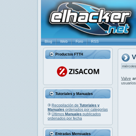
Blog
Web
Foro
RSS
Productos FTTH
V
miércoles
Valve
a
usuarios
Tutoriales y Manuales
Recopilación de
Tutoriales y
Manuales
ordenados por categorías
Últimos
Manuales
publicados
ordenados por fecha
Entradas Mensuales