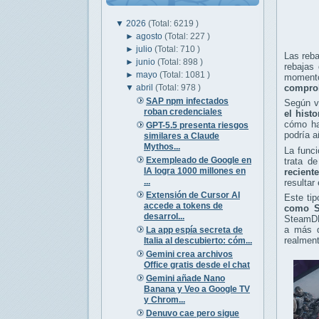
▼
2026
(Total: 6219 )
►
agosto
(Total: 227 )
►
julio
(Total: 710 )
Las reb
►
junio
(Total: 898 )
rebajas
►
mayo
(Total: 1081 )
momentos
▼
abril
(Total: 978 )
comprob
SAP npm infectados
Según va
roban credenciales
el hist
cómo ha 
GPT-5.5 presenta riesgos
podría a
similares a Claude
Mythos...
La func
Exempleado de Google en
trata de
IA logra 1000 millones en
recient
...
resultar
Extensión de Cursor AI
Este ti
accede a tokens de
como St
desarrol...
SteamDB
a más d
La app espía secreta de
realment
Italia al descubierto: cóm...
Gemini crea archivos
Office gratis desde el chat
Gemini añade Nano
Banana y Veo a Google TV
y Chrom...
Denuvo cae pero sigue