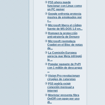
PS5 ahora puede
funcionar con Linux como
un PC gamer
Google enfrenta protesta
masiva de empleados por
c...
Microsoft libera el código
fuente de MS-DOS 1.0 en...
Rompen la protección
anti-piratería de Denuvo
Microsoft reemplaza
Copilot en el Bloc de notas
de...
La Comisión Europea
aprecia que Meta infringió
la ...
Popular paquete de PyPI
con 1 millón de descargas
...
Vision Pro revolucionan
cirugías de cataratas
PS5 podría exigir
conexión mensual a
internet
Movistar presenta fibra
On/Off con pago por uso
di...