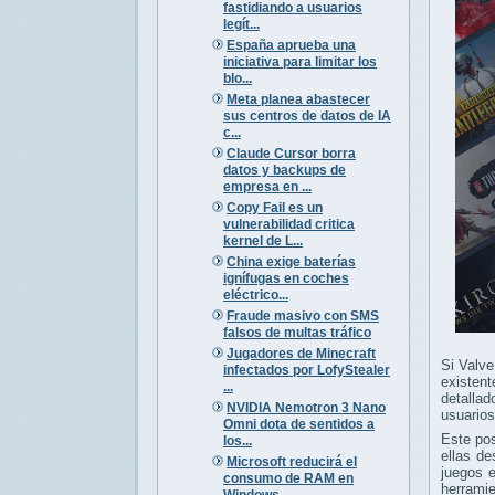
fastidiando a usuarios
legít...
España aprueba una
iniciativa para limitar los
blo...
Meta planea abastecer
sus centros de datos de IA
c...
Claude Cursor borra
datos y backups de
empresa en ...
Copy Fail es un
vulnerabilidad critica
kernel de L...
China exige baterías
ignífugas en coches
eléctrico...
Fraude masivo con SMS
falsos de multas tráfico
Jugadores de Minecraft
Si Valve
infectados por LofyStealer
existent
...
detallad
NVIDIA Nemotron 3 Nano
usuarios
Omni dota de sentidos a
Este po
los...
ellas de
Microsoft reducirá el
juegos 
consumo de RAM en
herramie
Windows