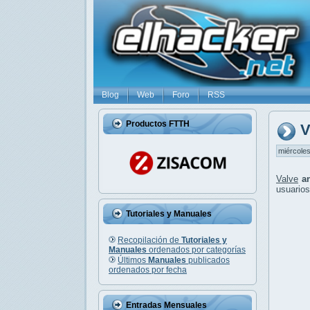
Blog
Web
Foro
RSS
Productos FTTH
V
miércoles
Valve
a
usuarios
Tutoriales y Manuales
Recopilación de
Tutoriales y
Manuales
ordenados por categorías
Últimos
Manuales
publicados
ordenados por fecha
Entradas Mensuales