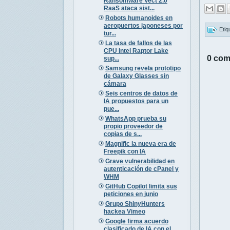
Ransomware Vect 2.0
RaaS ataca sist...
Robots humanoides en
aeropuertos japoneses por
Etiq
tur...
La tasa de fallos de las
CPU Intel Raptor Lake
0 com
sup...
Samsung revela prototipo
de Galaxy Glasses sin
cámara
Seis centros de datos de
IA propuestos para un
pue...
WhatsApp prueba su
propio proveedor de
copias de s...
Magnific la nueva era de
Freepik con IA
Grave vulnerabilidad en
autenticación de cPanel y
WHM
GitHub Copilot limita sus
peticiones en junio
Grupo ShinyHunters
hackea Vimeo
Google firma acuerdo
clasificado de IA con el