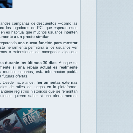
 grandes campañas de descuentos —como las
ara los jugadores de PC, que esperan esos
én es habitual que muchos usuarios intenten
temente a un precio similar
.
 preparando
una nueva función para mostrar
sta herramienta permitiría a los usuarios ver
ternos o extensiones del navegador, algo que
os durante los últimos 30 días
. Aunque se
ente si una rebaja actual es realmente
a muchos usuarios, esta información podría
 futuras ofertas.
am. Desde hace años,
herramientas externas
cios de miles de juegos en la plataforma.
ntiene registros históricos que se remontan
uienes quieren saber si una oferta merece