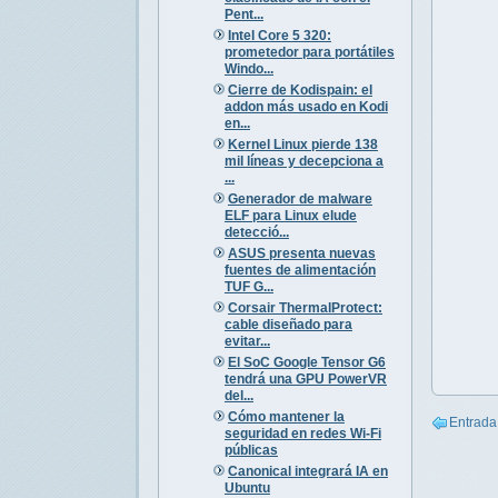
Pent...
Intel Core 5 320:
prometedor para portátiles
Windo...
Cierre de Kodispain: el
addon más usado en Kodi
en...
Kernel Linux pierde 138
mil líneas y decepciona a
...
Generador de malware
ELF para Linux elude
detecció...
ASUS presenta nuevas
fuentes de alimentación
TUF G...
Corsair ThermalProtect:
cable diseñado para
evitar...
El SoC Google Tensor G6
tendrá una GPU PowerVR
del...
Cómo mantener la
Entrada
seguridad en redes Wi-Fi
públicas
Canonical integrará IA en
Ubuntu