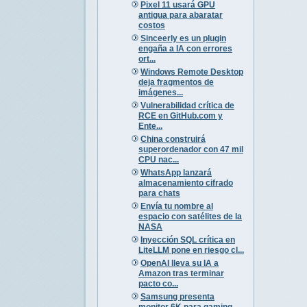
Pixel 11 usará GPU
antigua para abaratar
costos
Sinceerly es un plugin
engaña a IA con errores
ort...
Windows Remote Desktop
deja fragmentos de
imágenes...
Vulnerabilidad crítica de
RCE en GitHub.com y
Ente...
China construirá
superordenador con 47 mil
CPU nac...
WhatsApp lanzará
almacenamiento cifrado
para chats
Envía tu nombre al
espacio con satélites de la
NASA
Inyección SQL crítica en
LiteLLM pone en riesgo cl...
OpenAI lleva su IA a
Amazon tras terminar
pacto co...
Samsung presenta
monitor 6K para gaming