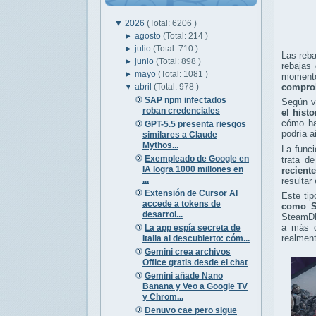
▼
2026
(Total: 6206 )
►
agosto
(Total: 214 )
►
julio
(Total: 710 )
Las reb
►
junio
(Total: 898 )
rebajas
►
mayo
(Total: 1081 )
momentos
▼
abril
(Total: 978 )
comprob
SAP npm infectados
Según va
roban credenciales
el hist
cómo ha 
GPT-5.5 presenta riesgos
podría a
similares a Claude
Mythos...
La func
Exempleado de Google en
trata de
IA logra 1000 millones en
recient
...
resultar
Extensión de Cursor AI
Este ti
accede a tokens de
como St
desarrol...
SteamDB
a más d
La app espía secreta de
realment
Italia al descubierto: cóm...
Gemini crea archivos
Office gratis desde el chat
Gemini añade Nano
Banana y Veo a Google TV
y Chrom...
Denuvo cae pero sigue