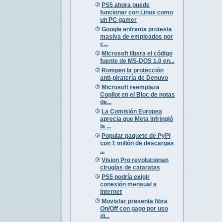
PS5 ahora puede
funcionar con Linux como
un PC gamer
Google enfrenta protesta
masiva de empleados por
c...
Microsoft libera el código
fuente de MS-DOS 1.0 en...
Rompen la protección
anti-piratería de Denuvo
Microsoft reemplaza
Copilot en el Bloc de notas
de...
La Comisión Europea
aprecia que Meta infringió
la ...
Popular paquete de PyPI
con 1 millón de descargas
...
Vision Pro revolucionan
cirugías de cataratas
PS5 podría exigir
conexión mensual a
internet
Movistar presenta fibra
On/Off con pago por uso
di...