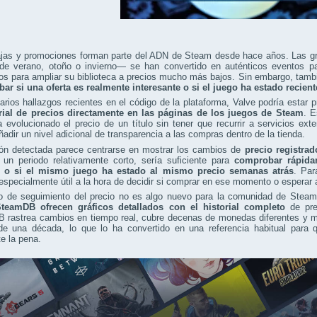
ajas y promociones forman parte del ADN de Steam desde hace años. Las
 de verano, otoño o invierno— se han convertido en auténticos eventos p
 para ampliar su biblioteca a precios mucho más bajos. Sin embargo, tambi
ar si una oferta es realmente interesante o si el juego ha estado recien
rios hallazgos recientes en el código de la plataforma, Valve podría estar
orial de precios directamente en las páginas de los juegos de Steam
. E
evolucionado el precio de un título sin tener que recurrir a servicios ex
ñadir un nivel adicional de transparencia a las compras dentro de la tienda.
ión detectada parece centrarse en mostrar los cambios de
precio registrad
 un periodo relativamente corto, sería suficiente para
comprobar rápidam
e o si el mismo juego ha estado al mismo precio semanas atrás
. Par
 especialmente útil a la hora de decidir si comprar en ese momento o esperar a
po de seguimiento del precio no es algo nuevo para la comunidad de Ste
eamDB ofrecen gráficos detallados con el historial completo
de pre
 rastrea cambios en tiempo real, cubre decenas de monedas diferentes y ma
e una década, lo que lo ha convertido en una referencia habitual para q
e la pena.