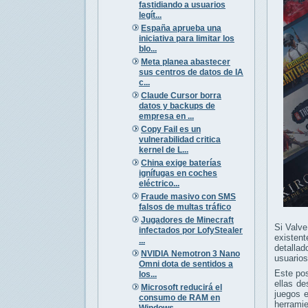
fastidiando a usuarios
legít...
España aprueba una
iniciativa para limitar los
blo...
Meta planea abastecer
sus centros de datos de IA
c...
Claude Cursor borra
datos y backups de
empresa en ...
Copy Fail es un
vulnerabilidad critica
kernel de L...
China exige baterías
ignífugas en coches
eléctrico...
Fraude masivo con SMS
falsos de multas tráfico
Jugadores de Minecraft
Si Valve
infectados por LofyStealer
existent
...
detallad
NVIDIA Nemotron 3 Nano
usuarios
Omni dota de sentidos a
Este po
los...
ellas de
Microsoft reducirá el
juegos 
consumo de RAM en
herramie
Windows