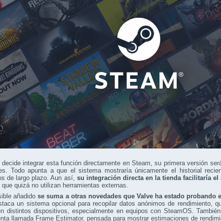
 decide integrar esta función directamente en Steam, su primera versión ser
es. Todo apunta a que el sistema mostraría únicamente el historial recien
os de largo plazo. Aun así,
su integración directa en la tienda facilitaría 
 que quizá no utilizan herramientas externas.
sible añadido
se suma a otras novedades que Valve ha estado probando 
staca un sistema opcional para recopilar datos anónimos de rendimiento, que
en distintos dispositivos, especialmente en equipos con SteamOS. También
nta llamada Frame Estimator, pensada para mostrar estimaciones de rendimi