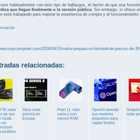
rre habitualmente con este tipo de hallazgos, el hecho de que una función
ntiza que llegue finalmente a la versión pública
. Sin embargo, sí ofrece u
e está trabajando para mejorar la experiencia de compra y el funcionamiento 
ormación
:
www.muycomputer.com/2026/04/15/valve-prepara-un-historial-de-precios-de-30
adas relacionadas:
YTE sube
Xbox sube
Pixel 11: más
OpenAI abarata
Snapdr
io de sus
precios en
caros y con
sus modelos
sube pr
 hasta
Europa
menos RAM
pequeños para
% en
captar fondos
 incluso
a pedidos