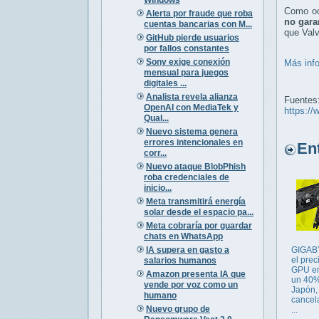
Como ocu
Alerta por fraude que roba
no gara
cuentas bancarias con M...
que Valv
GitHub pierde usuarios
por fallos constantes
Sony exige conexión
Más inf
mensual para juegos
digitales ...
Analista revela alianza
Fuentes
OpenAI con MediaTek y
https://
Qual...
Nuevo sistema genera
errores intencionales en
Entr
corr...
Nuevo ataque BlobPhish
roba credenciales de
inicio...
Meta transmitirá energía
solar desde el espacio pa...
Meta cobraría por guardar
chats en WhatsApp
IA supera en gasto a
GIGAB
el prec
salarios humanos
GPU en
Amazon presenta IA que
un 40
vende por voz como un
Japón,
humano
cancel
Nuevo grupo de
...