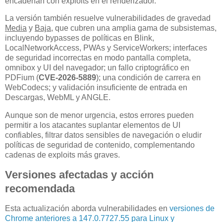
encadenan con exploits en el renderizador.
La versión también resuelve vulnerabilidades de gravedad
Media
y
Baja
, que cubren una amplia gama de subsistemas,
incluyendo bypasses de políticas en Blink,
LocalNetworkAccess, PWAs y ServiceWorkers; interfaces
de seguridad incorrectas en modo pantalla completa,
omnibox y UI del navegador; un fallo criptográfico en
PDFium (
CVE-2026-5889
); una condición de carrera en
WebCodecs; y validación insuficiente de entrada en
Descargas, WebML y ANGLE.
Aunque son de menor urgencia, estos errores pueden
permitir a los atacantes suplantar elementos de UI
confiables, filtrar datos sensibles de navegación o eludir
políticas de seguridad de contenido, complementando
cadenas de exploits más graves.
Versiones afectadas y acción
recomendada
Esta actualización aborda vulnerabilidades en
versiones de
Chrome anteriores a 147.0.7727.55 para Linux y