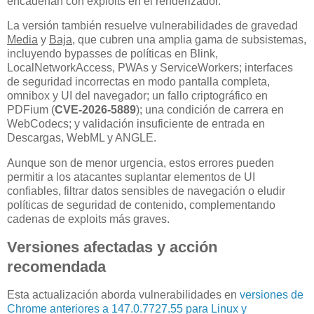
encadenan con exploits en el renderizador.
La versión también resuelve vulnerabilidades de gravedad
Media
y
Baja
, que cubren una amplia gama de subsistemas,
incluyendo bypasses de políticas en Blink,
LocalNetworkAccess, PWAs y ServiceWorkers; interfaces
de seguridad incorrectas en modo pantalla completa,
omnibox y UI del navegador; un fallo criptográfico en
PDFium (
CVE-2026-5889
); una condición de carrera en
WebCodecs; y validación insuficiente de entrada en
Descargas, WebML y ANGLE.
Aunque son de menor urgencia, estos errores pueden
permitir a los atacantes suplantar elementos de UI
confiables, filtrar datos sensibles de navegación o eludir
políticas de seguridad de contenido, complementando
cadenas de exploits más graves.
Versiones afectadas y acción
recomendada
Esta actualización aborda vulnerabilidades en
versiones de
Chrome anteriores a 147.0.7727.55 para Linux y