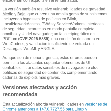
encadenan con exploits en el renderizador.
La versión también resuelve vulnerabilidades de gravedad
Media
y
Baja
, que cubren una amplia gama de subsistemas,
incluyendo bypasses de políticas en Blink,
LocalNetworkAccess, PWAs y ServiceWorkers; interfaces
de seguridad incorrectas en modo pantalla completa,
omnibox y UI del navegador; un fallo criptográfico en
PDFium (
CVE-2026-5889
); una condición de carrera en
WebCodecs; y validación insuficiente de entrada en
Descargas, WebML y ANGLE.
Aunque son de menor urgencia, estos errores pueden
permitir a los atacantes suplantar elementos de UI
confiables, filtrar datos sensibles de navegación o eludir
políticas de seguridad de contenido, complementando
cadenas de exploits más graves.
Versiones afectadas y acción
recomendada
Esta actualización aborda vulnerabilidades en
versiones de
Chrome anteriores a 147.0.7727.55 para Linux y