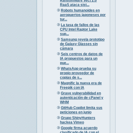
Ransomware Vect 2.0
RaaS ataca sist...
Robots humanoides en
aeropuertos japoneses por
tur...
La tasa de fallos de las
CPU Intel Raptor Lake
sup...
Samsung revela prototipo
de Galaxy Glasses sin
cámara
Seis centros de datos de
IA propuestos para un
pue...
WhatsApp prueba su
propio proveedor de
copias de s...
Magnific la nueva era de
Freepik con IA
Grave vulnerabilidad en
autenticación de cPanel y
WHM
GitHub Copilot limita sus
peticiones en junio
Grupo ShinyHunters
hackea Vimeo
Google firma acuerdo
clasificado de IA con el