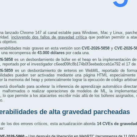
ha lanzado Chrome 147 al canal estable para Windows, Mac y Linux, parche
ridad,
incluyendo dos fallos de gravedad crítica
que podrían permitir a atac
 objetivo.
nerabilidades más graves en esta versión son
CVE-2026-5858
y
CVE-2026-5
 una recompensa de
43.000 dólares
por cada una.
6-5858
es un desbordamiento de búfer en el heap en la implementación 
, reportado por el investigador c6eed09fc8b174b0f3eebedcceb1e792 el 17 de
6-5859
es un desbordamiento de enteros en WebML, reportado de form
bilidades pueden ser activadas mediante una página HTML especialmente 
r la memoria del heap y potencialmente lograr la ejecución de código arbitrar
tá diseñado para acelerar la inferencia de aprendizaje automático directa
s malformados o realizar operaciones de modelos de ML, la implementaci
 lo que permite a los atacantes escribir más allá de los búferes asignados, 
o.
erabilidades de alta gravedad parcheadas
e los dos errores críticos, esta actualización aborda
14 CVEs de gravedad
or:
VE-2026-5860
– Uso después de liberación en WebRTC (
recompensa de 11.000 