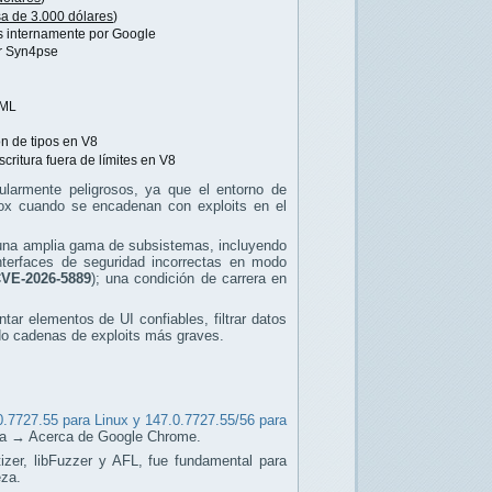
a de 3.000 dólares
)
s internamente por Google
r Syn4pse
bML
n de tipos en V8
critura fuera de límites en V8
ularmente peligrosos, ya que el entorno de
dbox cuando se encadenan con exploits en el
una amplia gama de subsistemas, incluyendo
terfaces de seguridad incorrectas en modo
VE-2026-5889
); una condición de carrera en
ar elementos de UI confiables, filtrar datos
do cadenas de exploits más graves.
0.7727.55 para Linux y 147.0.7727.55/56 para
 → Acerca de Google Chrome.
izer, libFuzzer y AFL, fue fundamental para
eza.