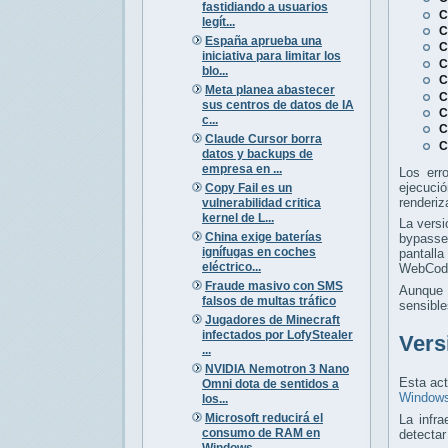
fastidiando a usuarios
C
legít...
C
España aprueba una
C
iniciativa para limitar los
C
blo...
C
Meta planea abastecer
C
sus centros de datos de IA
C
c...
C
Claude Cursor borra
C
datos y backups de
empresa en ...
Los err
ejecuci
Copy Fail es un
renderiz
vulnerabilidad critica
kernel de L...
La versi
China exige baterías
bypasse
ignífugas en coches
pantalla
eléctrico...
WebCode
Fraude masivo con SMS
Aunque s
falsos de multas tráfico
sensible
Jugadores de Minecraft
infectados por LofyStealer
Vers
...
NVIDIA Nemotron 3 Nano
Esta act
Omni dota de sentidos a
Window
los...
Microsoft reducirá el
La infra
consumo de RAM en
detectar
Windows