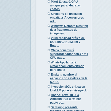
Pixel 11 usará GPU
antigua para abaratar
costos
Sinceerly es un plugin
engaña a IA con errores
ort...
Windows Remote Desktop
deja fragmentos de
imágenes...
Vulnerabilidad crítica de
RCE en GitHub.com y
Ente...
China construirá
superordenador con 47 mil
CPU nac...
WhatsApp lanzará
almacenamiento cifrado
para chats
Envía tu nombre al
espacio con satélites de la
NASA
Inyección SQL crítica en
LiteLLM pone en riesgo cl...
OpenAI lleva su IA a
Amazon tras terminar
pacto co...
Samsung presenta
monitor 6K para gaming