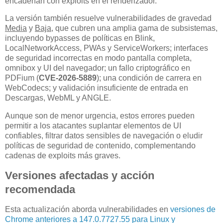
encadenan con exploits en el renderizador.
La versión también resuelve vulnerabilidades de gravedad
Media
y
Baja
, que cubren una amplia gama de subsistemas,
incluyendo bypasses de políticas en Blink,
LocalNetworkAccess, PWAs y ServiceWorkers; interfaces
de seguridad incorrectas en modo pantalla completa,
omnibox y UI del navegador; un fallo criptográfico en
PDFium (
CVE-2026-5889
); una condición de carrera en
WebCodecs; y validación insuficiente de entrada en
Descargas, WebML y ANGLE.
Aunque son de menor urgencia, estos errores pueden
permitir a los atacantes suplantar elementos de UI
confiables, filtrar datos sensibles de navegación o eludir
políticas de seguridad de contenido, complementando
cadenas de exploits más graves.
Versiones afectadas y acción
recomendada
Esta actualización aborda vulnerabilidades en
versiones de
Chrome anteriores a 147.0.7727.55 para Linux y