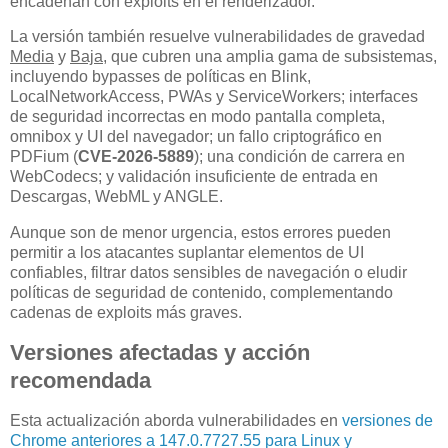
encadenan con exploits en el renderizador.
La versión también resuelve vulnerabilidades de gravedad
Media
y
Baja
, que cubren una amplia gama de subsistemas,
incluyendo bypasses de políticas en Blink,
LocalNetworkAccess, PWAs y ServiceWorkers; interfaces
de seguridad incorrectas en modo pantalla completa,
omnibox y UI del navegador; un fallo criptográfico en
PDFium (
CVE-2026-5889
); una condición de carrera en
WebCodecs; y validación insuficiente de entrada en
Descargas, WebML y ANGLE.
Aunque son de menor urgencia, estos errores pueden
permitir a los atacantes suplantar elementos de UI
confiables, filtrar datos sensibles de navegación o eludir
políticas de seguridad de contenido, complementando
cadenas de exploits más graves.
Versiones afectadas y acción
recomendada
Esta actualización aborda vulnerabilidades en
versiones de
Chrome anteriores a 147.0.7727.55 para Linux y