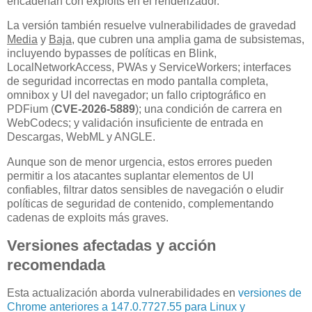
encadenan con exploits en el renderizador.
La versión también resuelve vulnerabilidades de gravedad
Media
y
Baja
, que cubren una amplia gama de subsistemas,
incluyendo bypasses de políticas en Blink,
LocalNetworkAccess, PWAs y ServiceWorkers; interfaces
de seguridad incorrectas en modo pantalla completa,
omnibox y UI del navegador; un fallo criptográfico en
PDFium (
CVE-2026-5889
); una condición de carrera en
WebCodecs; y validación insuficiente de entrada en
Descargas, WebML y ANGLE.
Aunque son de menor urgencia, estos errores pueden
permitir a los atacantes suplantar elementos de UI
confiables, filtrar datos sensibles de navegación o eludir
políticas de seguridad de contenido, complementando
cadenas de exploits más graves.
Versiones afectadas y acción
recomendada
Esta actualización aborda vulnerabilidades en
versiones de
Chrome anteriores a 147.0.7727.55 para Linux y