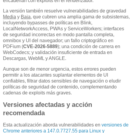
encadenan con exploits en el renderizador.
La versión también resuelve vulnerabilidades de gravedad
Media
y
Baja
, que cubren una amplia gama de subsistemas,
incluyendo bypasses de políticas en Blink,
LocalNetworkAccess, PWAs y ServiceWorkers; interfaces
de seguridad incorrectas en modo pantalla completa,
omnibox y UI del navegador; un fallo criptográfico en
PDFium (
CVE-2026-5889
); una condición de carrera en
WebCodecs; y validación insuficiente de entrada en
Descargas, WebML y ANGLE.
Aunque son de menor urgencia, estos errores pueden
permitir a los atacantes suplantar elementos de UI
confiables, filtrar datos sensibles de navegación o eludir
políticas de seguridad de contenido, complementando
cadenas de exploits más graves.
Versiones afectadas y acción
recomendada
Esta actualización aborda vulnerabilidades en
versiones de
Chrome anteriores a 147.0.7727.55 para Linux y