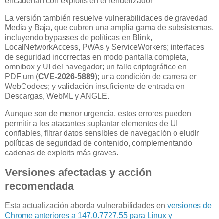
encadenan con exploits en el renderizador.
La versión también resuelve vulnerabilidades de gravedad
Media
y
Baja
, que cubren una amplia gama de subsistemas,
incluyendo bypasses de políticas en Blink,
LocalNetworkAccess, PWAs y ServiceWorkers; interfaces
de seguridad incorrectas en modo pantalla completa,
omnibox y UI del navegador; un fallo criptográfico en
PDFium (
CVE-2026-5889
); una condición de carrera en
WebCodecs; y validación insuficiente de entrada en
Descargas, WebML y ANGLE.
Aunque son de menor urgencia, estos errores pueden
permitir a los atacantes suplantar elementos de UI
confiables, filtrar datos sensibles de navegación o eludir
políticas de seguridad de contenido, complementando
cadenas de exploits más graves.
Versiones afectadas y acción
recomendada
Esta actualización aborda vulnerabilidades en
versiones de
Chrome anteriores a 147.0.7727.55 para Linux y